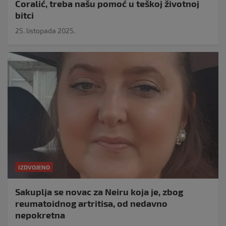
Ćoralić, treba našu pomoć u teškoj životnoj
bitci
25. listopada 2025.
IZDVOJENO
Sakuplja se novac za Neiru koja je, zbog
reumatoidnog artritisa, od nedavno
nepokretna