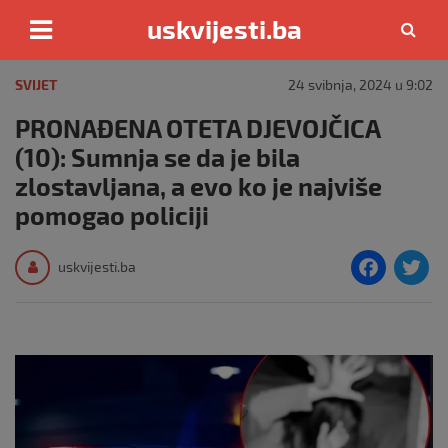
uskvijesti.ba
Skip
to
SVIJET
24 svibnja, 2024 u 9:02
content
PRONAĐENA OTETA DJEVOJČICA
(10): Sumnja se da je bila
zlostavljana, a evo ko je najviše
pomogao policiji
F
T
uskvijesti.ba
a
c
i
e
e
b
o