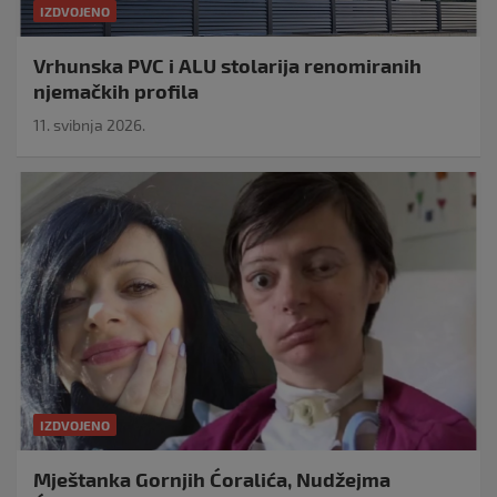
IZDVOJENO
Vrhunska PVC i ALU stolarija renomiranih
njemačkih profila
11. svibnja 2026.
IZDVOJENO
Mještanka Gornjih Ćoralića, Nudžejma