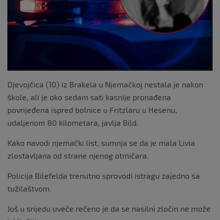
o
k
Djevojčica (10) iz Brakela u Njemačkoj nestala je nakon
škole, ali je oko sedam sati kasnije pronađena
povrijeđena ispred bolnice u Fritzlaru u Hesenu,
udaljenom 80 kilometara, javlja Bild.
Kako navodi njemački list, sumnja se da je mala Livia
zlostavljana od strane njenog otmičara.
Policija Bilefelda trenutno sprovodi istragu zajedno sa
tužilaštvom.
Još u srijedu uveče rečeno je da se nasilni zločin ne može