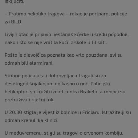
isključiti.
– Pratimo nekoliko tragova – rekao je portparol policije
za BILD.
Livijin otac je prijavio nestanak kćerke u sredu popodne,
nakon što se nije vratila kući iz škole u 13 sati.
Pošto je djevojčica poznata kao vrlo pouzdana, svi su
odmah bili alarmirani.
Stotine policajaca i dobrovoljaca tragali su za
desetogodišnjakinjom do kasno u noć. Policijski
helikopteri su kružili iznad centra Brakela, a ronioci su
pretraživali riječni tok.
U 20.30 stigla je vijest iz bolnice u Friclaru. Istražitelji su
odmah krenuli ka klinici.
U međuvremenu, stigli su tragovi o crvenom kombiju.