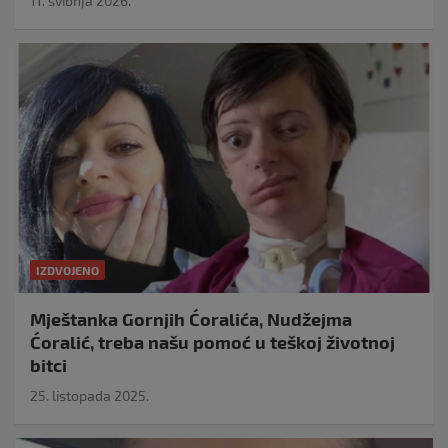
11. svibnja 2026.
IZDVOJENO
Mještanka Gornjih Ćoralića, Nudžejma
Ćoralić, treba našu pomoć u teškoj životnoj
bitci
25. listopada 2025.