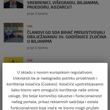
SREBRENICI, VIŠEGRADU, BILJANIMA,
PRIJEDORU, KOZARCU?
prije 3 tjedna
USK
ČLANOVI GO SDA BIHAĆ PRISUSTVOVALI
OBILJEŽAVANJU 34. GODIŠNJICE ZLOČINA
U BILJANIMA
prije 4 tjedna
USK
PLATE U JAVNOM SEKTORU, REGISTAR I
GRANICA IZMEĐU TRANSPARENTNOSTI I
U skladu s novom europskom regulativom,
JAVNOG LINČA
Uskvijesti.ba je nadogradio politiku privatnosti i
prije 2 mjeseca
korištenja kolačića (Cookies). Kolačiće upotrebljavamo
kako bismo vam omogućili korištenje naše online
USK
usluge, što bolje korisničko iskustvo i funkcionalnost
OBILJEŽENE 34 GODINE OD PROGONA
našeg portala, prikaz reklamnih sadržaja i ostale
MJEŠTANA I 31 GODINA OD
funkcionalnosti koje inače ne bismo mogli pružati.
OSLOBOĐENJA RIPČA