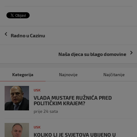
Navigacija
Radno u Cazinu
objava
Naša djeca su blago domovine
Kategorija
Najnovije
Najčitanije
USK
VLADA MUSTAFE RUŽNIĆA PRED
POLITIČKIM KRAJEM?
prije 24 sata
USK
KOLIKO LI JE SVJETOVA UBIJENO U