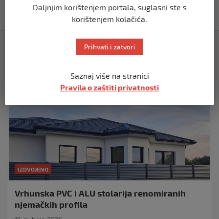
Daljnjim korištenjem portala, suglasni ste s
prije 2 mjeseca
korištenjem kolačića.
Izdvojeno
Prihvati i zatvori
Saznaj više na stranici
Pravila o zaštiti privatnosti
IZDVOJENO
Vrhunska PVC i ALU stolarija renomiranih
njemačkih profila