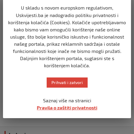
USK
U skladu s novom europskom regulativom,
ČLANOVI GO SDA BIHAĆ PRISUSTVOVALI
Uskvijesti.ba je nadogradio politiku privatnosti i
OBILJEŽAVANJU 34. GODIŠNJICE ZLOČINA
korištenja kolačića (Cookies). Kolačiće upotrebljavamo
U BILJANIMA
kako bismo vam omogućili korištenje naše online
prije 4 tjedna
usluge, što bolje korisničko iskustvo i funkcionalnost
našeg portala, prikaz reklamnih sadržaja i ostale
USK
funkcionalnosti koje inače ne bismo mogli pružati.
PLATE U JAVNOM SEKTORU, REGISTAR I
Daljnjim korištenjem portala, suglasni ste s
GRANICA IZMEĐU TRANSPARENTNOSTI I
JAVNOG LINČA
korištenjem kolačića.
prije 1 mjesec
Prihvati i zatvori
USK
OBILJEŽENE 34 GODINE OD PROGONA
Saznaj više na stranici
MJEŠTANA I 31 GODINA OD
OSLOBOĐENJA RIPČA
Pravila o zaštiti privatnosti
prije 2 mjeseca