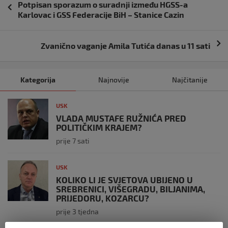
Potpisan sporazum o suradnji između HGSS-a
objava
Karlovac i GSS Federacije BiH – Stanice Cazin
Zvanično vaganje Amila Tutića danas u 11 sati
Kategorija
Najnovije
Najčitanije
USK
VLADA MUSTAFE RUŽNIĆA PRED
POLITIČKIM KRAJEM?
prije 7 sati
USK
KOLIKO LI JE SVJETOVA UBIJENO U
SREBRENICI, VIŠEGRADU, BILJANIMA,
PRIJEDORU, KOZARCU?
prije 3 tjedna