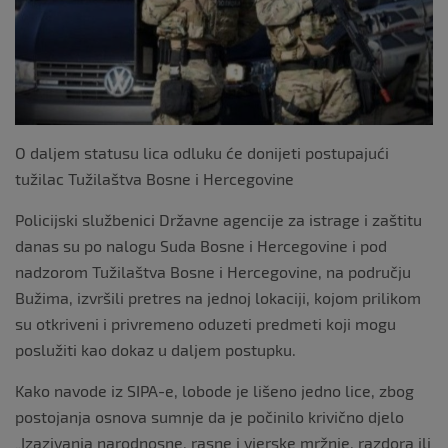
o
k
O daljem statusu lica odluku će donijeti postupajući
tužilac Tužilaštva Bosne i Hercegovine
Policijski službenici Državne agencije za istrage i zaštitu
danas su po nalogu Suda Bosne i Hercegovine i pod
nadzorom Tužilaštva Bosne i Hercegovine, na području
Bužima, izvršili pretres na jednoj lokaciji, kojom prilikom
su otkriveni i privremeno oduzeti predmeti koji mogu
poslužiti kao dokaz u daljem postupku.
Kako navode iz SIPA-e, lobode je lišeno jedno lice, zbog
postojanja osnova sumnje da je počinilo krivično djelo
„Izazivanja narodnosne, rasne i vjerske mržnje, razdora ili