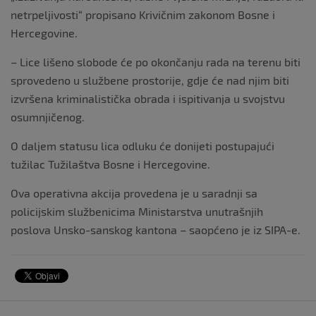
netrpeljivosti“ propisano Krivičnim zakonom Bosne i
Hercegovine.
– Lice lišeno slobode će po okončanju rada na terenu biti
sprovedeno u službene prostorije, gdje će nad njim biti
izvršena kriminalistička obrada i ispitivanja u svojstvu
osumnjičenog.
O daljem statusu lica odluku će donijeti postupajući
tužilac Tužilaštva Bosne i Hercegovine.
Ova operativna akcija provedena je u saradnji sa
policijskim službenicima Ministarstva unutrašnjih
poslova Unsko-sanskog kantona – saopćeno je iz SIPA-e.
Navigacija