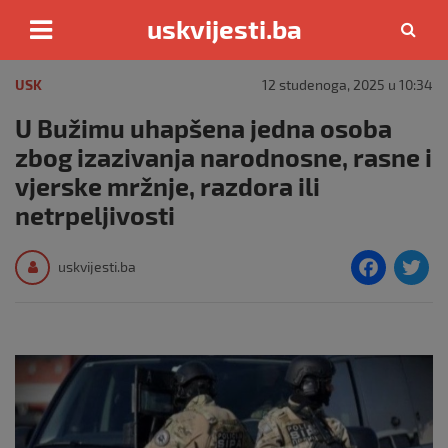
uskvijesti.ba
Skip
to
USK
12 studenoga, 2025 u 10:34
content
U Bužimu uhapšena jedna osoba
zbog izazivanja narodnosne, rasne i
vjerske mržnje, razdora ili
netrpeljivosti
F
T
uskvijesti.ba
a
c
i
e
e
b
o