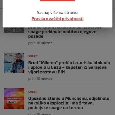
Kategorija
Najnovije
Najčitanije
Saznaj više na stranici
SVIJET
Pravila o zaštiti privatnosti
Italijanski kapetan iz flotile za Gazu
primio islam nakon što su izraelske
snage prekinule molitvu njegove
posade
prije 10 mjeseci
SVIJET
Brod “Mikeno” probio izraelsku blokadu
i uplovio u Gazu – kapetan iz Sarajeva
vijori zastavu BiH
prije 10 mjeseci
SVIJET
Opsadno stanje u Münchenu, odjeknulo
nekoliko eksplozija: Ima žrtava,
policijske snage na terenu
prije 10 mjeseci