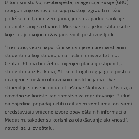
U tom smislu Vojno-obavještajna agencija Rusije (GRU)
reorganizuje osnovu na kojoj nastoji izgraditi mrežu
podrške u ciljanim zemljama, jer su zapadne sankcije
umanjile ranije aktivnosti Moskve koja je koristila osobe
koje imaju dvojno državljanstvo ili poslovne ljude.
“Trenutno, veliki napor čini se usmjeren prema stranim
studentima koji studiraju na ruskim univerzitetima.
Centar 161 ima budžet namijenjen plaćanju stipendija
studentima iz Balkana, Afrike i drugih regija gdje postoje
razmjene s ruskim obrazovnim institucijama. Ove
stipendije subvencioniraju troškove školovanja i života, a
navodno se koriste kao sredstvo za regrutovanje. Budući
da pojedinci pripadaju eliti u ciljanim zemljama, oni sami
predstavljaju vrijedne izvore obavještajnih informacija.
Međutim, također su korisni za olakšavanje aktivnosti”,
navodi se u izvještaju.