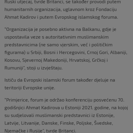
Ruski utjecaj, tvrde Britanci, se također provodi putem
humanitarnih organizacija, uglavnom kroz Fondaciju
Ahmat Kadirov i putem Evropskog islamskog foruma.
“Organizacija je posebno aktivna na Balkanu, gdje je
uspostavila veze s autoritativnim muslimanskim
predstavnicima (ne samo vjerskim, već i političkim
figurama) u Srbiji, Bosni i Hercegovini, Crnoj Gori, Albaniji,
Kosovu, Sjevernoj Makedoniji, Hrvatskoj, Grčkoj i
Rumuniji”, stoji u izvještaju.
Ističu da Evropski islamski forum također djeluje na
teritoriji Evropske unije.
“Primjerice, forum je održao konferenciju posvećenu 70.
godišnjici Ahmat Kadirova u Estoniji 2021. godine, na kojoj
su sudjelovali muslimanski predstavnici iz Estonije,
Latvije, Litvanije, Danske, Finske, Poljske, Švedske,
Njemačke i Rusije”, tvrde Britanci.