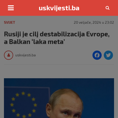
uskvijesti.ba
Skip
to
SVIJET
20 veljače, 2024 u 23:02
content
Rusiji je cilj destabilizacija Evrope,
a Balkan ‘laka meta’
F
T
uskvijesti.ba
a
c
i
e
e
b
o
o
k