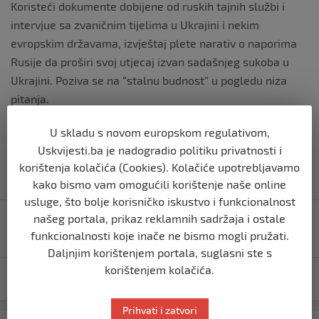
Koristeći dokumente dobijene od ruskih tajnih službi i
intervjue sa zvaničnim tijelima u Ukrajini i nekim
evropskim državama, izvještaj plete narativ o naporima
Rusije da proširi svoj utjecaj izvan sadašnjeg sukoba u
Ukrajini. Poziva se na “stalnu budnost” u pogledu niza
pitanja.
Izvor vijesti:
haber.ba
U skladu s novom europskom regulativom,
Uskvijesti.ba je nadogradio politiku privatnosti i
korištenja kolačića (Cookies). Kolačiće upotrebljavamo
kako bismo vam omogućili korištenje naše online
usluge, što bolje korisničko iskustvo i funkcionalnost
Navigacija
našeg portala, prikaz reklamnih sadržaja i ostale
Dragana godinama prijavljivala da je Branislav
objava
maltretira: Na kraju je ubijena
funkcionalnosti koje inače ne bismo mogli pružati.
Daljnjim korištenjem portala, suglasni ste s
korištenjem kolačića.
SAD u petak objavljuju veliki paket sankcija Rusiji
Prihvati i zatvori