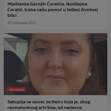
Mještanka Gornjih Ćoralića, Nudžejma
Ćoralić, treba našu pomoć u teškoj životnoj
bitci
25. listopada 2025.
IZDVOJENO
Sakuplja se novac za Neiru koja je, zbog
reumatoidnog artritisa, od nedavno