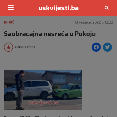
uskvijesti.ba
Skip
to
BIHAĆ
13 veljače, 2022 u 12:22
content
Saobracajna nesreća u Pokoju
F
T
uskvijesti.ba
a
c
i
e
e
b
o
o
k