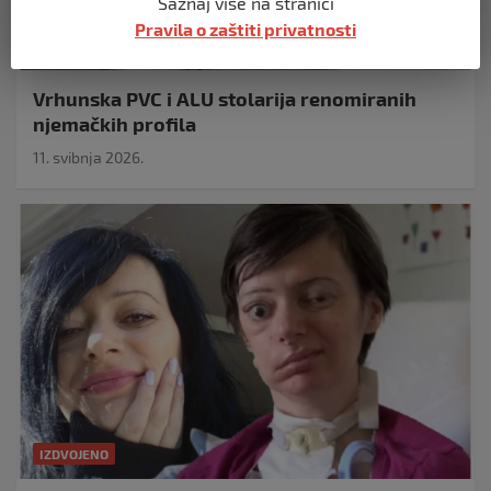
Saznaj više na stranici
Pravila o zaštiti privatnosti
IZDVOJENO
Vrhunska PVC i ALU stolarija renomiranih
njemačkih profila
11. svibnja 2026.
IZDVOJENO