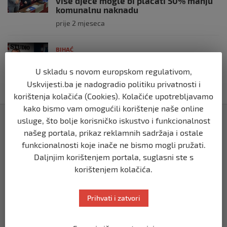
više djece mogle bi plaćati 50% manju
komunalnu naknadu
prije 2 mjeseca
BIHAĆ
RK Zagreb izabrao kompaniju iz Bihaća
za izradu nove službene web stranice
U skladu s novom europskom regulativom,
Uskvijesti.ba je nadogradio politiku privatnosti i
prije 2 mjeseca
korištenja kolačića (Cookies). Kolačiće upotrebljavamo
kako bismo vam omogućili korištenje naše online
Izdvojeno
usluge, što bolje korisničko iskustvo i funkcionalnost
našeg portala, prikaz reklamnih sadržaja i ostale
funkcionalnosti koje inače ne bismo mogli pružati.
Daljnjim korištenjem portala, suglasni ste s
korištenjem kolačića.
Prihvati i zatvori