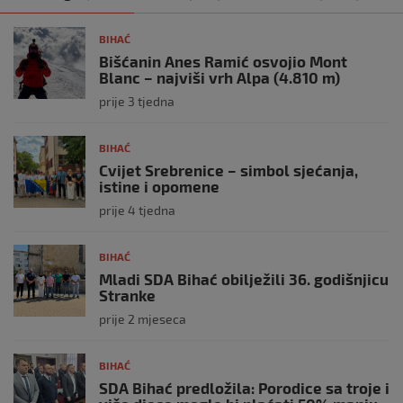
BIHAĆ
Bišćanin Anes Ramić osvojio Mont
Blanc – najviši vrh Alpa (4.810 m)
prije 3 tjedna
BIHAĆ
Cvijet Srebrenice – simbol sjećanja,
istine i opomene
prije 4 tjedna
BIHAĆ
Mladi SDA Bihać obilježili 36. godišnjicu
Stranke
prije 2 mjeseca
BIHAĆ
SDA Bihać predložila: Porodice sa troje i