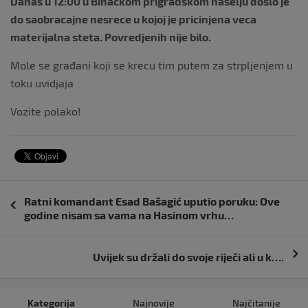
Danas u 12:00 u Bihackom prigradskom naselju doslo je
do saobracajne nesrece u kojoj je pricinjena veca
materijalna steta. Povredjenih nije bilo.
Mole se građani koji se krecu tim putem za strpljenjem u
toku uvidjaja
Vozite polako!
Navigacija
Ratni komandant Esad Bašagić uputio poruku: Ove
objava
godine nisam sa vama na Hasinom vrhu…
Uvijek su držali do svoje riječi ali u k….
Kategorija
Najnovije
Najčitanije