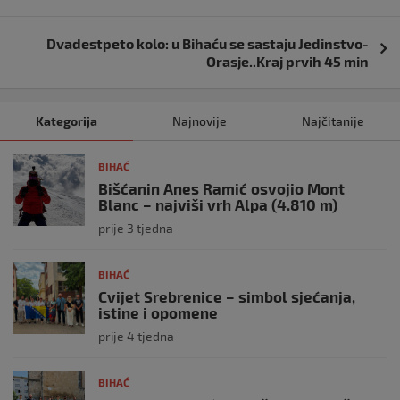
Dvadestpeto kolo: u Bihaću se sastaju Jedinstvo-
Orasje..Kraj prvih 45 min
Kategorija
Najnovije
Najčitanije
BIHAĆ
Bišćanin Anes Ramić osvojio Mont
Blanc – najviši vrh Alpa (4.810 m)
prije 3 tjedna
BIHAĆ
Cvijet Srebrenice – simbol sjećanja,
istine i opomene
prije 4 tjedna
BIHAĆ