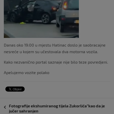
Danas oko 19:00 u mjestu Hatinac doslo je saobracajne
nesreće u kojem su učestovala dva motorna vozila.
Kako nezvanično portal saznaje nije bilo teze povredjeni.
Apelujemo vozite polako
Navigacija
Fotografije ekshumiranog tijela Zukorlića”kao da je
objava
jučer sahranjen