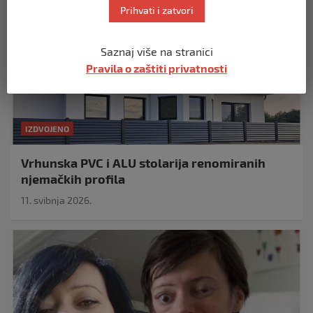
Prihvati i zatvori
Saznaj više na stranici
Pravila o zaštiti privatnosti
IZDVOJENO
Vrhunska PVC i ALU stolarija renomiranih
njemačkih profila
11. svibnja 2026.