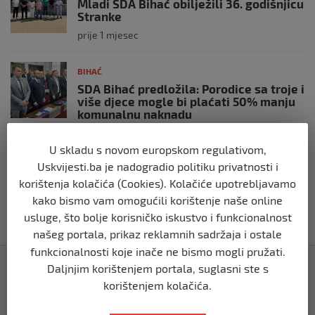
Mladi SDA Bihać obilježili 36. godišnjicu
Stranke
prije 1 mjesec
BIHAĆ
SDA Bihać predložila: Porodice sa troje i
više djece mogle bi plaćati 50% manju
komunalnu naknadu
prije 2 mjeseca
U skladu s novom europskom regulativom,
Uskvijesti.ba je nadogradio politiku privatnosti i
BIHAĆ
korištenja kolačića (Cookies). Kolačiće upotrebljavamo
RK Zagreb izabrao kompaniju iz Bihaća
za izradu nove službene web stranice
kako bismo vam omogućili korištenje naše online
usluge, što bolje korisničko iskustvo i funkcionalnost
prije 2 mjeseca
našeg portala, prikaz reklamnih sadržaja i ostale
funkcionalnosti koje inače ne bismo mogli pružati.
Izdvojeno
Daljnjim korištenjem portala, suglasni ste s
korištenjem kolačića.