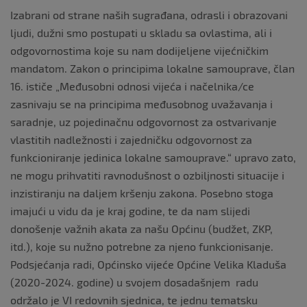
Izabrani od strane naših sugrađana, odrasli i obrazovani
ljudi, dužni smo postupati u skladu sa ovlastima, ali i
odgovornostima koje su nam dodijeljene vijećničkim
mandatom. Zakon o principima lokalne samouprave, član
16. ističe „Međusobni odnosi vijeća i načelnika/ce
zasnivaju se na principima međusobnog uvažavanja i
saradnje, uz pojedinačnu odgovornost za ostvarivanje
vlastitih nadležnosti i zajedničku odgovornost za
funkcioniranje jedinica lokalne samouprave.“ upravo zato,
ne mogu prihvatiti ravnodušnost o ozbiljnosti situacije i
inzistiranju na daljem kršenju zakona. Posebno stoga
imajući u vidu da je kraj godine, te da nam slijedi
donošenje važnih akata za našu Općinu (budžet, ZKP,
itd.), koje su nužno potrebne za njeno funkcionisanje.
Podsjećanja radi, Općinsko vijeće Općine Velika Kladuša
(2020-2024. godine) u svojem dosadašnjem radu
održalo je VI redovnih sjednica, te jednu tematsku