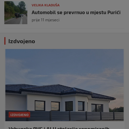
VELIKA KLADUŠA
Automobil se prevrnuo u mjestu Purići
prije 11 mjeseci
Izdvojeno
IZDVOJENO
Vrhunska PVC i ALU stolarija renomiranih