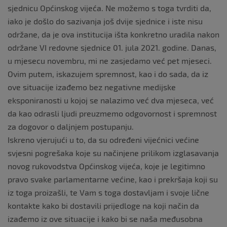
sjednicu Općinskog vijeća. Ne možemo s toga tvrditi da,
iako je došlo do sazivanja još dvije sjednice i iste nisu
održane, da je ova institucija išta konkretno uradila nakon
održane VI redovne sjednice 01. jula 2021. godine. Danas,
u mjesecu novembru, mi ne zasjedamo već pet mjeseci.
Ovim putem, iskazujem spremnost, kao i do sada, da iz
ove situacije izađemo bez negativne medijske
eksponiranosti u kojoj se nalazimo već dva mjeseca, već
da kao odrasli ljudi preuzmemo odgovornost i spremnost
za dogovor o daljnjem postupanju.
Iskreno vjerujući u to, da su određeni vijećnici većine
svjesni pogrešaka koje su načinjene prilikom izglasavanja
novog rukovodstva Općinskog vijeća, koje je legitimno
pravo svake parlamentarne većine, kao i prekršaja koji su
iz toga proizašli, te Vam s toga dostavljam i svoje lične
kontakte kako bi dostavili prijedloge na koji način da
izađemo iz ove situacije i kako bi se naša međusobna