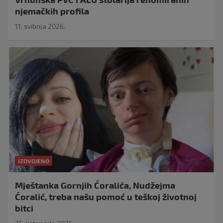
njemačkih profila
11. svibnja 2026.
IZDVOJENO
Mještanka Gornjih Ćoralića, Nudžejma
Ćoralić, treba našu pomoć u teškoj životnoj
bitci