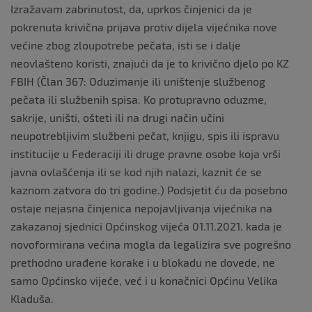
Izražavam zabrinutost, da, uprkos činjenici da je
pokrenuta krivična prijava protiv dijela vijećnika nove
većine zbog zloupotrebe pečata, isti se i dalje
neovlašteno koristi, znajući da je to krivično djelo po KZ
FBIH (Član 367: Oduzimanje ili uništenje službenog
pečata ili službenih spisa. Ko protupravno oduzme,
sakrije, uništi, ošteti ili na drugi način učini
neupotrebljivim službeni pečat, knjigu, spis ili ispravu
institucije u Federaciji ili druge pravne osobe koja vrši
javna ovlašćenja ili se kod njih nalazi, kaznit će se
kaznom zatvora do tri godine.) Podsjetit ću da posebno
ostaje nejasna činjenica nepojavljivanja vijećnika na
zakazanoj sjednici Općinskog vijeća 01.11.2021. kada je
novoformirana većina mogla da legalizira sve pogrešno
prethodno urađene korake i u blokadu ne dovede, ne
samo Općinsko vijeće, već i u konačnici Općinu Velika
Kladuša.