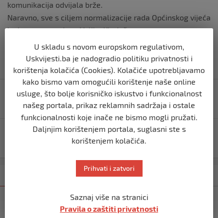
komunikacija odvijala brže.
Naravno, sve s ciljem normalizacije rada Općinskog vijeća
i u interesu građana Velike Kladuše.
U skladu s novom europskom regulativom,
Uskvijesti.ba je nadogradio politiku privatnosti i
korištenja kolačića (Cookies). Kolačiće upotrebljavamo
kako bismo vam omogućili korištenje naše online
Navigacija
usluge, što bolje korisničko iskustvo i funkcionalnost
Alarmantno u Austriji: Mrtve ostavljaju po hodnicima
objava
bolnica, lekari preumorni, pao PCR sistem
našeg portala, prikaz reklamnih sadržaja i ostale
funkcionalnosti koje inače ne bismo mogli pružati.
Daljnjim korištenjem portala, suglasni ste s
Izetbegović nije penzionisan, nije primio otpremninu,
korištenjem kolačića.
a ako dobije dat će je udruženjima i pojedincima
Prihvati i zatvori
Kategorija
Najnovije
Najčitanije
Saznaj više na stranici
VELIKA KLADUŠA
Pravila o zaštiti privatnosti
Supruga Jasmina Ponjevića se trenutno