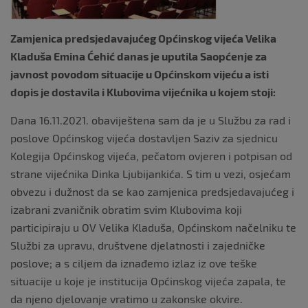
k
Zamjenica predsjedavajućeg Općinskog vijeća Velika
Kladuša Emina Ćehić danas je uputila Saopćenje za
javnost povodom situacije u Općinskom vijeću a isti
dopis je dostavila i Klubovima vijećnika u kojem stoji:
Dana 16.11.2021. obaviještena sam da je u Službu za rad i
poslove Općinskog vijeća dostavljen Saziv za sjednicu
Kolegija Općinskog vijeća, pečatom ovjeren i potpisan od
strane vijećnika Dinka Ljubijankića. S tim u vezi, osjećam
obvezu i dužnost da se kao zamjenica predsjedavajućeg i
izabrani zvaničnik obratim svim Klubovima koji
participiraju u OV Velika Kladuša, Općinskom načelniku te
Službi za upravu, društvene djelatnosti i zajedničke
poslove; a s ciljem da iznađemo izlaz iz ove teške
situacije u koje je institucija Općinskog vijeća zapala, te
da njeno djelovanje vratimo u zakonske okvire.