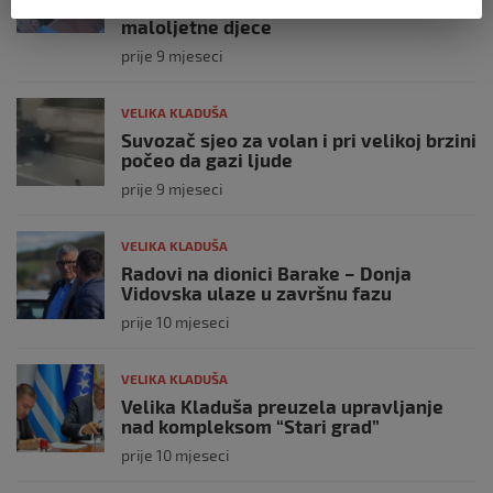
nalazi u sigurnoj kući s još petero
maloljetne djece
prije 9 mjeseci
VELIKA KLADUŠA
Suvozač sjeo za volan i pri velikoj brzini
počeo da gazi ljude
prije 9 mjeseci
VELIKA KLADUŠA
Radovi na dionici Barake – Donja
Vidovska ulaze u završnu fazu
prije 10 mjeseci
VELIKA KLADUŠA
Velika Kladuša preuzela upravljanje
nad kompleksom “Stari grad”
prije 10 mjeseci