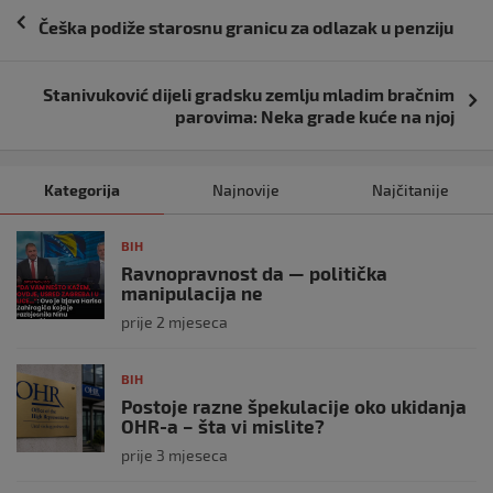
Navigacija
Češka podiže starosnu granicu za odlazak u penziju
objava
Stanivuković dijeli gradsku zemlju mladim bračnim
parovima: Neka grade kuće na njoj
Kategorija
Najnovije
Najčitanije
BIH
Ravnopravnost da — politička
manipulacija ne
prije 2 mjeseca
BIH
Postoje razne špekulacije oko ukidanja
OHR-a – šta vi mislite?
prije 3 mjeseca