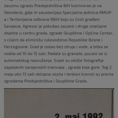
zauzmu zgradu Predsjedništva BiH kulminirao je na
Skenderiji, gdje ih zaustavljaju Specijalna jedinica RMUP-
a i Teritorijalna odbrana RBiH koju su činili građani
Sarajeva. Agresor je pokušao zauzeti i druge značajne
objekte u centru grada, zgrade Skupštine i Općine Centar,
s ciljem da eliminišu rukovodstvo Republike Bosne i
Hercegovine. Grad je ostao bez struje i vode, a bitka se
vodila od 10 do 15 sati. Padale su granate, pucalo se iz
automatskog naoružanja. Svijet su obišle fotografije
zapaljenih sarajevskih tramvaja , zgrada koje gore. Tog 2.
maja oko 13 sati oklopna vozila i tenkovi krenuli su prema
zgradama Predsjedništva i Skupštine Grada.