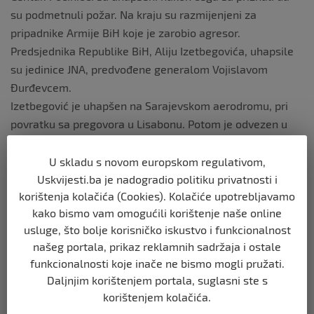
su podmetnuli požar. Na kraju su razmijenjeni za
pripadnike Armije BiH koje je zarobio agresor.
Predsjednika Republike BiH, Aliju Izetbegovića, uhapsile
su jedinice JNA, predvođene generalom Vojislavom
Đurđevcem.
Izetbegović je uhapšen na Sarajevskom aerodromu, pri
povratku sa pregovora u Lisabonu. Potom je odvezen u
Lukavicu u kasarnu bivše JNA, odakle su vođeni pregovori
putem televizije. Direktna veza između zarobljenog
U skladu s novom europskom regulativom,
Izetbegovića, članova Predsjedništva Stjepana Kljujića,
Uskvijesti.ba je nadogradio politiku privatnosti i
korištenja kolačića (Cookies). Kolačiće upotrebljavamo
Ejupa Ganića i Fikreta Abdića, te generala JNA Vojislava
kako bismo vam omogućili korištenje naše online
Đurđevca realizirana je upravo putem televizije.
usluge, što bolje korisničko iskustvo i funkcionalnost
Predsjednik Izetbegović je razmijenjen 3. maja u
našeg portala, prikaz reklamnih sadržaja i ostale
Dobrovoljačkoj ulici.
funkcionalnosti koje inače ne bismo mogli pružati.
Opsada Sarajeva trajala je 1425 dana
Daljnjim korištenjem portala, suglasni ste s
Bivša JNA 10. maja deklarativno se povukla iz Bosne i
korištenjem kolačića.
Hercegovine , mada je suštinski ostala uključena u