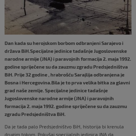
Dan kada su herojskom borbom odbranjeni Sarajevo i
država BiH.Specijalne jedinice tadašnje Jugoslovenske
narodne armije (JNA) i paravojnih formacija 2. maja 1992.
godine spriječene su da zauzmu zgradu Predsjedništva
BiH. Prije 32 godine , hrabrošću Sarajlija odbranjena je
Bosna i Hercegovina.Bila je to prva velika bitka za glavni
grad naše zemlje. Specijalne jedinice tadašnje
Jugoslovenske narodne armije (JNA) i paravojnih
formacija 2. maja 1992. godine spriječene su da zauzmu
zgradu Predsjedništva BiH.
Da je tada palo Predsjedništvo BiH, historija bi krenula
drugim tokom. Pokušaj specijalnih jedinica JNA da