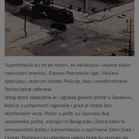
Suprotstavili su im se hrabri, ali neiskusni i veoma slabo
naoružani branioci, članovi Patriotske lige, Vikićevi
specijalci, rezervni sastav Policije, kao i novoformirane
Teritorijalne odbrane.
Istog dana zapaljena je i zgrada glavne pošte u Sarajevu,
koja je u potpunosti izgorjela i grad je ostao bez
telefonskih veza. Požar u pošti su izazvala dva
uposlenika pošte, inžinjeri iz Beograda i Zadra kako bi
onesposobili poštu i komunikaciju u općinama Stari Grad i
Centar. Počinioci su uhapšeni nakon čega su priznali da