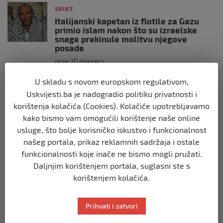
SVIJET
Italijanski kapetan iz flotile za Gazu
primio islam nakon što su izraelske
snage prekinule molitvu njegove
posade
prije 10 mjeseci
U skladu s novom europskom regulativom,
SVIJET
Uskvijesti.ba je nadogradio politiku privatnosti i
Brod “Mikeno” probio izraelsku blokadu
korištenja kolačića (Cookies). Kolačiće upotrebljavamo
i uplovio u Gazu – kapetan iz Sarajeva
vijori zastavu BiH
kako bismo vam omogućili korištenje naše online
usluge, što bolje korisničko iskustvo i funkcionalnost
prije 10 mjeseci
našeg portala, prikaz reklamnih sadržaja i ostale
funkcionalnosti koje inače ne bismo mogli pružati.
SVIJET
Daljnjim korištenjem portala, suglasni ste s
Opsadno stanje u Münchenu, odjeknulo
nekoliko eksplozija: Ima žrtava,
korištenjem kolačića.
policijske snage na terenu
prije 10 mjeseci
Prihvati i zatvori