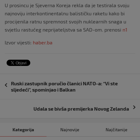
U prosincu je Sjeverna Koreja rekla da je testirala svoju
najnoviju interkontinentalnu balističku raketu kako bi
procijenila ratnu spremnost svojih nuklearnih snaga u
svjetlu rastućeg neprijateljstva sa SAD-om. prenosi
n1
Izvor vijesti:
haber.ba
Navigacija
Ruski zastupnik poručio članici NATO-a: “Vi ste
objava
sljedeći”, spominjao i Balkan
Udala se bivša premijerka Novog Zelanda
Kategorija
Najnovije
Najčitanije