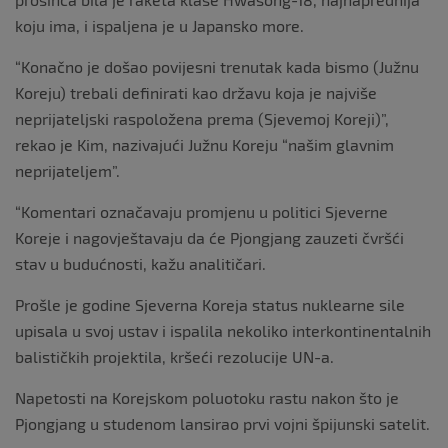
koju ima, i ispaljena je u Japansko more.
“Konačno je došao povijesni trenutak kada bismo (Južnu
Koreju) trebali definirati kao državu koja je najviše
neprijateljski raspoložena prema (Sjevemoj Koreji)”,
rekao je Kim, nazivajući Južnu Koreju “našim glavnim
neprijateljem”.
“Komentari označavaju promjenu u politici Sjeverne
Koreje i nagovještavaju da će Pjongjang zauzeti čvršći
stav u budućnosti, kažu analitičari.
Prošle je godine Sjeverna Koreja status nuklearne sile
upisala u svoj ustav i ispalila nekoliko interkontinentalnih
balističkih projektila, kršeći rezolucije UN-a.
Napetosti na Korejskom poluotoku rastu nakon što je
Pjongjang u studenom lansirao prvi vojni špijunski satelit.