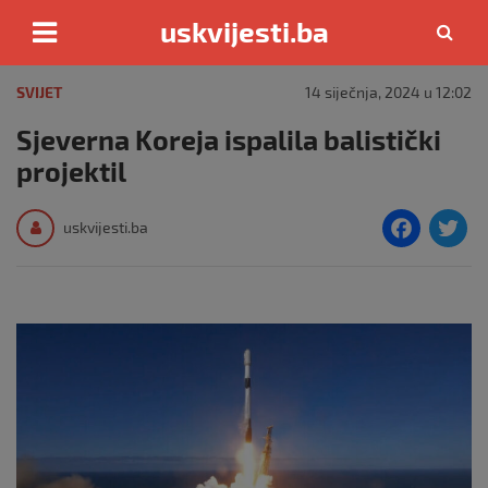
uskvijesti.ba
Skip
to
SVIJET
14 siječnja, 2024 u 12:02
content
Sjeverna Koreja ispalila balistički
projektil
F
T
uskvijesti.ba
a
c
i
e
e
b
o
o
k