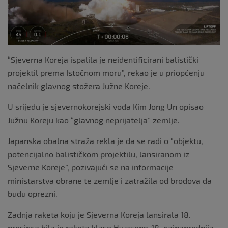
“Sjeverna Koreja ispalila je neidentificirani balistički
projektil prema Istočnom moru”, rekao je u priopćenju
načelnik glavnog stožera Južne Koreje.
U srijedu je sjevernokorejski vođa Kim Jong Un opisao
Južnu Koreju kao “glavnog neprijatelja” zemlje.
Japanska obalna straža rekla je da se radi o “objektu,
potencijalno balističkom projektilu, lansiranom iz
Sjeverne Koreje”, pozivajući se na informacije
ministarstva obrane te zemlje i zatražila od brodova da
budu oprezni.
Zadnja raketa koju je Sjeverna Koreja lansirala 18.
prosinca bila je raketa klase Hwasong-18, najnaprednija