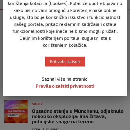
korištenja kolačića (Cookies). Kolačiće upotrebljavamo
Kategorija
Najnovije
Najčitanije
kako bismo vam omogućili korištenje naše online
usluge, što bolje korisničko iskustvo i funkcionalnost
SVIJET
našeg portala, prikaz reklamnih sadržaja i ostale
Italijanski kapetan iz flotile za Gazu
primio islam nakon što su izraelske
funkcionalnosti koje inače ne bismo mogli pružati.
snage prekinule molitvu njegove
Daljnjim korištenjem portala, suglasni ste s
posade
korištenjem kolačića.
prije 10 mjeseci
Prihvati i zatvori
SVIJET
Brod “Mikeno” probio izraelsku blokadu
i uplovio u Gazu – kapetan iz Sarajeva
Saznaj više na stranici
vijori zastavu BiH
Pravila o zaštiti privatnosti
prije 10 mjeseci
SVIJET
Opsadno stanje u Münchenu, odjeknulo
nekoliko eksplozija: Ima žrtava,
policijske snage na terenu
prije 10 mjeseci