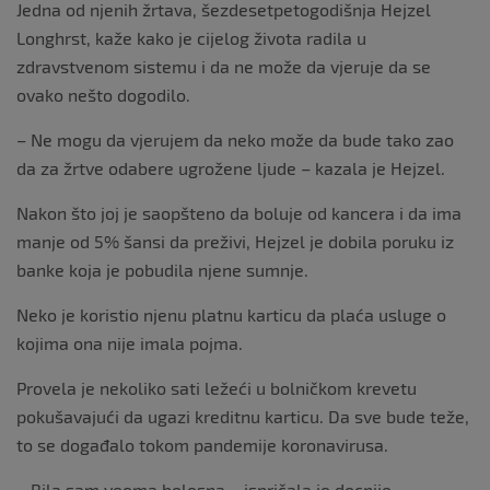
Jedna od njenih žrtava, šezdesetpetogodišnja Hejzel
Longhrst, kaže kako je cijelog života radila u
zdravstvenom sistemu i da ne može da vjeruje da se
ovako nešto dogodilo.
– Ne mogu da vjerujem da neko može da bude tako zao
da za žrtve odabere ugrožene ljude – kazala je Hejzel.
Nakon što joj je saopšteno da boluje od kancera i da ima
manje od 5% šansi da preživi, Hejzel je dobila poruku iz
banke koja je pobudila njene sumnje.
Neko je koristio njenu platnu karticu da plaća usluge o
kojima ona nije imala pojma.
Provela je nekoliko sati ležeći u bolničkom krevetu
pokušavajući da ugazi kreditnu karticu. Da sve bude teže,
to se događalo tokom pandemije koronavirusa.
– Bila sam veoma bolesna – ispričala je docnije.