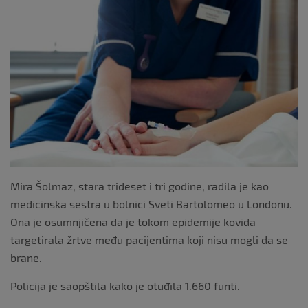
b
o
o
k
Mira Šolmaz, stara trideset i tri godine, radila je kao
medicinska sestra u bolnici Sveti Bartolomeo u Londonu.
Ona je osumnjičena da je tokom epidemije kovida
targetirala žrtve među pacijentima koji nisu mogli da se
brane.
Policija je saopštila kako je otuđila 1.660 funti.