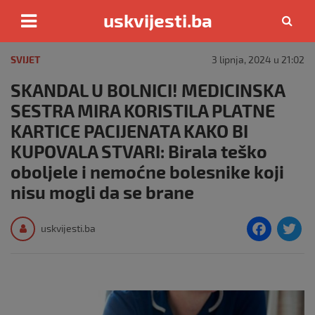
uskvijesti.ba
Skip
to
SVIJET
3 lipnja, 2024 u 21:02
content
SKANDAL U BOLNICI! MEDICINSKA
SESTRA MIRA KORISTILA PLATNE
KARTICE PACIJENATA KAKO BI
KUPOVALA STVARI: Birala teško
oboljele i nemoćne bolesnike koji
nisu mogli da se brane
F
T
uskvijesti.ba
a
c
i
e
e