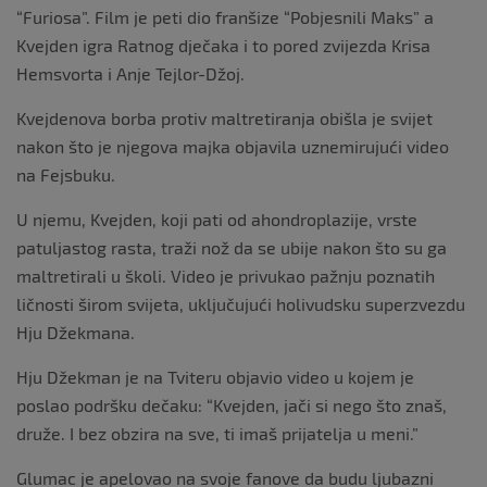
“Furiosa”. Film je peti dio franšize “Pobjesnili Maks” a
Kvejden igra Ratnog dječaka i to pored zvijezda Krisa
Hemsvorta i Anje Tejlor-Džoj.
Kvejdenova borba protiv maltretiranja obišla je svijet
nakon što je njegova majka objavila uznemirujući video
na Fejsbuku.
U njemu, Kvejden, koji pati od ahondroplazije, vrste
patuljastog rasta, traži nož da se ubije nakon što su ga
maltretirali u školi. Video je privukao pažnju poznatih
ličnosti širom svijeta, uključujući holivudsku superzvezdu
Hju Džekmana.
Hju Džekman je na Tviteru objavio video u kojem je
poslao podršku dečaku: “Kvejden, jači si nego što znaš,
druže. I bez obzira na sve, ti imaš prijatelja u meni.”
Glumac je apelovao na svoje fanove da budu ljubazni