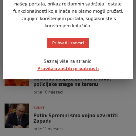
našeg portala, prikaz reklamnih sadržaja i ostale
prije 10 mjeseci
funkcionalnosti koje inače ne bismo mogli pružati.
Daljnjim korištenjem portala, suglasni ste s
SVIJET
korištenjem kolačića.
Brod “Mikeno” probio izraelsku blokadu
i uplovio u Gazu – kapetan iz Sarajeva
vijori zastavu BiH
Prihvati i zatvori
prije 10 mjeseci
Saznaj više na stranici
SVIJET
Pravila o zaštiti privatnosti
Opsadno stanje u Münchenu, odjeknulo
nekoliko eksplozija: Ima žrtava,
policijske snage na terenu
prije 10 mjeseci
SVIJET
Putin: Spremni smo vojno uzvratiti
Zapadu
prije 11 mjeseci