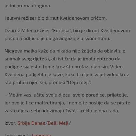
jedni prema drugima.
I slavni režiser bio dirnut Kvejdenovom pričom.
Džordž Miler, režiser “Furiosa”, bio je dirnut Kvejdenovom
pričom i odlučio je da ga angažuje u svom filmu.
Njegova majka kaže da nikada nije željela da objavljuje
snimak svog djeteta, ali ističe da je imala potrebu da
podigne svijest o tome kroz šta prolazi njen sin. Video
Kvejdena podijelila je kaže, kako bi cijeli svijet video kroz
šta prolazi njen sin, prenosi “Dejli mejl”.
– Molim vas, učite svoju djecu, svoje porodice, prijatelje,
jer ovo je lice maltretiranja, i nemojte poslije da se pitate
zašto djeca sebi oduzimaju život – rekla je ona tada.
Izvor:
Srbija Danas
/
Dejli Mejl
/
Izvor vijesti:
haber.ba