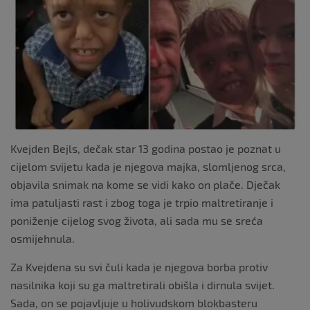
o
o
k
Kvejden Bejls, dečak star 13 godina postao je poznat u
cijelom svijetu kada je njegova majka, slomljenog srca,
objavila snimak na kome se vidi kako on plače. Dječak
ima patuljasti rast i zbog toga je trpio maltretiranje i
poniženje cijelog svog života, ali sada mu se sreća
osmijehnula.
Za Kvejdena su svi čuli kada je njegova borba protiv
nasilnika koji su ga maltretirali obišla i dirnula svijet.
Sada, on se pojavljuje u holivudskom blokbasteru