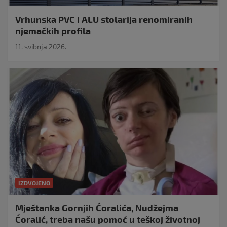
Vrhunska PVC i ALU stolarija renomiranih
njemačkih profila
11. svibnja 2026.
IZDVOJENO
Mještanka Gornjih Ćoralića, Nudžejma
Ćoralić, treba našu pomoć u teškoj životnoj