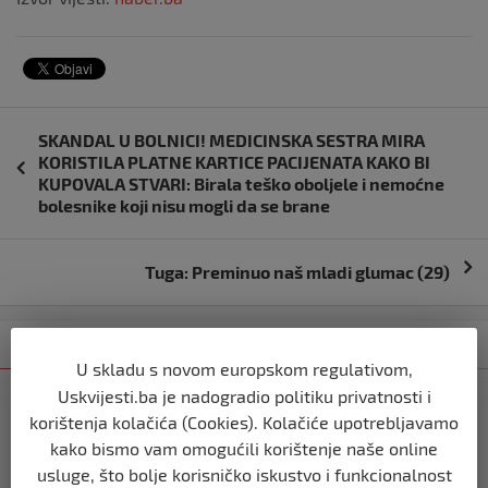
Navigacija
SKANDAL U BOLNICI! MEDICINSKA SESTRA MIRA
objava
KORISTILA PLATNE KARTICE PACIJENATA KAKO BI
KUPOVALA STVARI: Birala teško oboljele i nemoćne
bolesnike koji nisu mogli da se brane
Tuga: Preminuo naš mladi glumac (29)
Kategorija
Najnovije
Najčitanije
U skladu s novom europskom regulativom,
Uskvijesti.ba je nadogradio politiku privatnosti i
SVIJET
korištenja kolačića (Cookies). Kolačiće upotrebljavamo
Italijanski kapetan iz flotile za Gazu
primio islam nakon što su izraelske
kako bismo vam omogućili korištenje naše online
snage prekinule molitvu njegove
usluge, što bolje korisničko iskustvo i funkcionalnost
posade