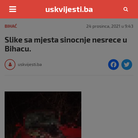
uskvijesti.ba
Skip
to
BIHAĆ
24 prosinca, 2021 u 9:43
content
Slike sa mjesta sinocnje nesrece u
Bihacu.
F
T
uskvijesti.ba
a
c
i
e
e
b
o
o
k