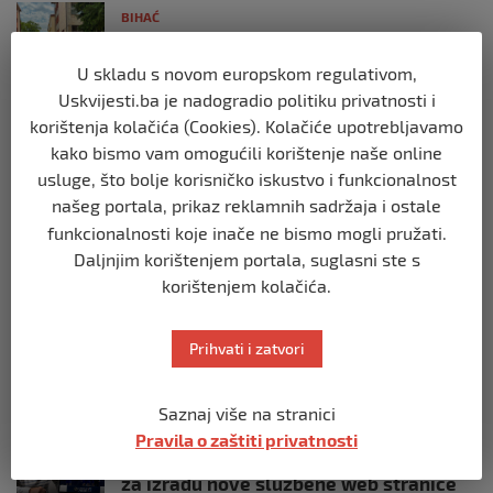
BIHAĆ
Cvijet Srebrenice – simbol sjećanja,
istine i opomene
U skladu s novom europskom regulativom,
prije 4 tjedna
Uskvijesti.ba je nadogradio politiku privatnosti i
korištenja kolačića (Cookies). Kolačiće upotrebljavamo
BIHAĆ
kako bismo vam omogućili korištenje naše online
Mladi SDA Bihać obilježili 36. godišnjicu
usluge, što bolje korisničko iskustvo i funkcionalnost
Stranke
našeg portala, prikaz reklamnih sadržaja i ostale
prije 1 mjesec
funkcionalnosti koje inače ne bismo mogli pružati.
Daljnjim korištenjem portala, suglasni ste s
korištenjem kolačića.
BIHAĆ
SDA Bihać predložila: Porodice sa troje i
više djece mogle bi plaćati 50% manju
Prihvati i zatvori
komunalnu naknadu
prije 2 mjeseca
Saznaj više na stranici
BIHAĆ
Pravila o zaštiti privatnosti
RK Zagreb izabrao kompaniju iz Bihaća
za izradu nove službene web stranice