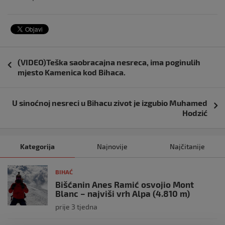
Navigacija
(VIDEO)Teška saobracajna nesreca, ima poginulih
objava
mjesto Kamenica kod Bihaca.
U sinoćnoj nesreci u Bihacu zivot je izgubio Muhamed
Hodzić
Kategorija
Najnovije
Najčitanije
BIHAĆ
Bišćanin Anes Ramić osvojio Mont
Blanc – najviši vrh Alpa (4.810 m)
prije 3 tjedna