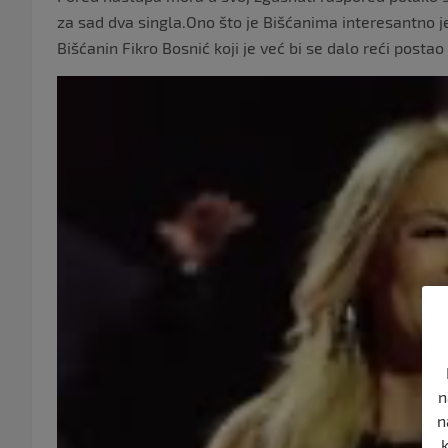
za sad dva singla.Ono što je Bišćanima interesantno j
Bišćanin Fikro Bosnić koji je već bi se dalo reći postao
n
n