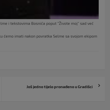
lme i tekstovima Bosnića poput “Živote moj” sad već
sku ćemo imati nakon povratka Selme sa svojom ekipom
Još jedno tijelo pronađeno u Gradišci