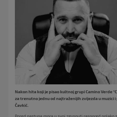
Nakon hita koji je pisao kultnoj grupi Camino Verde “
za trenutno jednu od najtraženijih zvijezda u muzici 
Čavkić.
Pored nastupa mora u svoj zgusnuti raspored polako se 