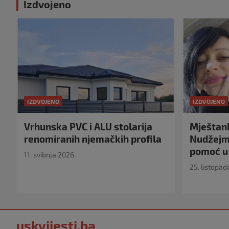
Izdvojeno
IZDVOJENO
IZDVOJENO
Vrhunska PVC i ALU stolarija
Mještank
renomiranih njemačkih profila
Nudžejma
pomoć u 
11. svibnja 2026.
25. listopad
uskvijesti.ba