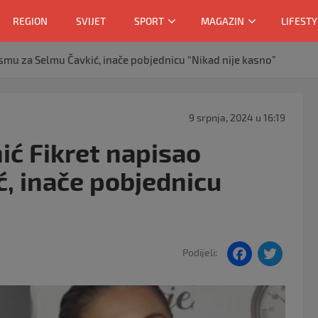
REGION
SVIJET
SPORT
MAGAZIN
LIFESTY
smu za Selmu Čavkić, inače pobjednicu “Nikad nije kasno”
9 srpnja, 2024 u 16:19
ć Fikret napisao
, inače pobjednicu
F
T
Podijeli:
a
w
c
itt