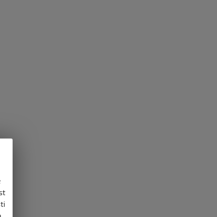
e
st
ti
,