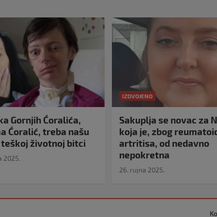
IZDVOJENO
a Gornjih Ćoralića,
Sakuplja se novac za N
 Ćoralić, treba našu
koja je, zbog reumato
teškoj životnoj bitci
artritisa, od nedavno
nepokretna
a 2025.
26. rujna 2025.
Ko