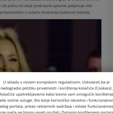
e da jednu od dvije prekrasne pjesme potpisuje naš
 prepoznatljiv u svijetu stvaranja ljubavnih balada.
U skladu s novom europskom regulativom, Uskvijesti.ba je
nadogradio politiku privatnosti i korištenja kolačića (Cookies).
Kolačiće upotrebljavamo kako bismo vam omogućili korištenj
aše online usluge, što bolje korisničko iskustvo i funkcionalno
ašeg portala, prikaz reklamnih sadržaja i ostale funkcionalnos
koje inače ne bismo mogli pružati. Daljnjim korištenjem portala