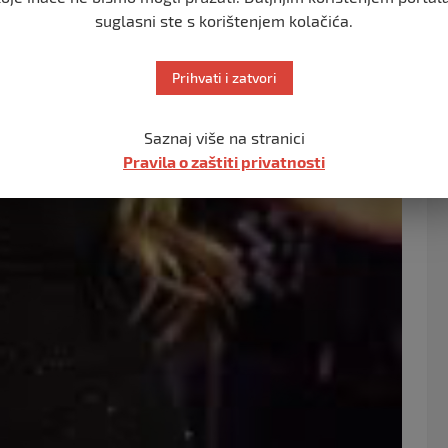
suglasni ste s korištenjem kolačića.
Prihvati i zatvori
Saznaj više na stranici
Pravila o zaštiti privatnosti