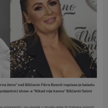
e
er
b
o
o
k
Crna ženo” naš Bišćanin Fikro Bosnić napisao je baladu
i pobjednici show-a “Nikad nije kasno” Bišćanki Selmi
pripremiti i za ulazak u studio gdje bi trebala snimiti