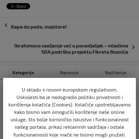
Navigacija
Kapa do poda, majstore!
objava
Ibrahimovo useljenje već u ponedjeljak – mladima
SDA podrška projektu Fikreta Bosnića
Kategorija
Najnovije
Najčitanije
USK
U skladu s novom europskom regulativom,
VLADA MUSTAFE RUŽNIĆA PRED
Uskvijesti.ba je nadogradio politiku privatnosti i
POLITIČKIM KRAJEM?
korištenja kolačića (Cookies). Kolačiće upotrebljavamo
prije 1 dan
kako bismo vam omogućili korištenje naše online
usluge, što bolje korisničko iskustvo i funkcionalnost
USK
našeg portala, prikaz reklamnih sadržaja i ostale
KOLIKO LI JE SVJETOVA UBIJENO U
funkcionalnosti koje inače ne bismo mogli pružati.