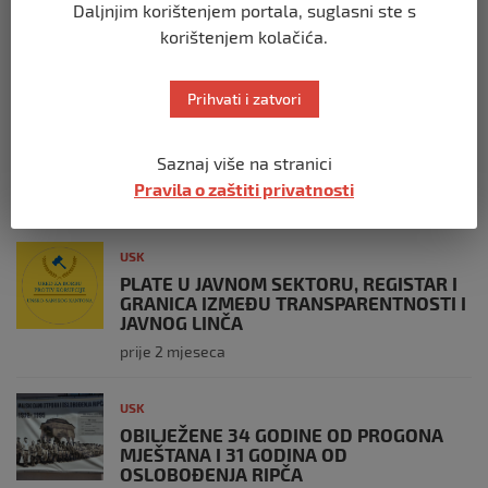
SREBRENICI, VIŠEGRADU, BILJANIMA,
Daljnjim korištenjem portala, suglasni ste s
PRIJEDORU, KOZARCU?
korištenjem kolačića.
prije 3 tjedna
Prihvati i zatvori
USK
ČLANOVI GO SDA BIHAĆ PRISUSTVOVALI
OBILJEŽAVANJU 34. GODIŠNJICE ZLOČINA
Saznaj više na stranici
U BILJANIMA
Pravila o zaštiti privatnosti
prije 4 tjedna
USK
PLATE U JAVNOM SEKTORU, REGISTAR I
GRANICA IZMEĐU TRANSPARENTNOSTI I
JAVNOG LINČA
prije 2 mjeseca
USK
OBILJEŽENE 34 GODINE OD PROGONA
MJEŠTANA I 31 GODINA OD
OSLOBOĐENJA RIPČA