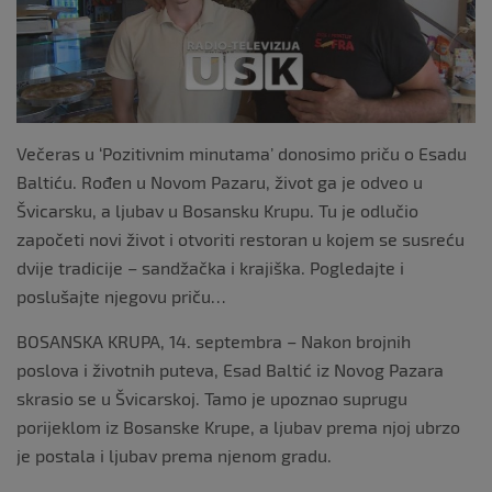
k
Večeras u ‘Pozitivnim minutama’ donosimo priču o Esadu
Baltiću. Rođen u Novom Pazaru, život ga je odveo u
Švicarsku, a ljubav u Bosansku Krupu. Tu je odlučio
započeti novi život i otvoriti restoran u kojem se susreću
dvije tradicije – sandžačka i krajiška. Pogledajte i
poslušajte njegovu priču…
BOSANSKA KRUPA, 14. septembra – Nakon brojnih
poslova i životnih puteva, Esad Baltić iz Novog Pazara
skrasio se u Švicarskoj. Tamo je upoznao suprugu
porijeklom iz Bosanske Krupe, a ljubav prema njoj ubrzo
je postala i ljubav prema njenom gradu.