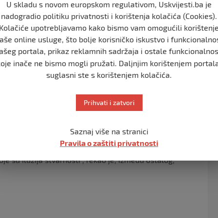
 bila dva zastupnika, dok nije bilo suzdržanih.
U skladu s novom europskom regulativom, Uskvijesti.ba je
nadogradio politiku privatnosti i korištenja kolačića (Cookies).
ičkih klubova SDP-a BiH Saša Magazinović, NiP-a Nihad
Kolačiće upotrebljavamo kako bismo vam omogućili korištenj
slić, Rejhana Dervišević, Ermina Salkičević-Dizdarević,
aše online usluge, što bolje korisničko iskustvo i funkcionalno
ć i Aida Baručija, saopšteno je iz Parlamentarne
ašeg portala, prikaz reklamnih sadržaja i ostale funkcionalnos
koje inače ne bismo mogli pružati. Daljnjim korištenjem portala
suglasni ste s korištenjem kolačića.
SD-a na jednoj od sjednica Predstavničkog doma
vropska zakona. Trojka je tada odlučila raskinuti
Prihvati i zatvori
 na red došle i smjene ministara iz ove stranke.
ivu za smjenu. Kazao je da je prekršen koalicioni
Saznaj više na stranici
Pravila o zaštiti privatnosti
je su iluzija stvarnosti”, rekao je, između ostalog,