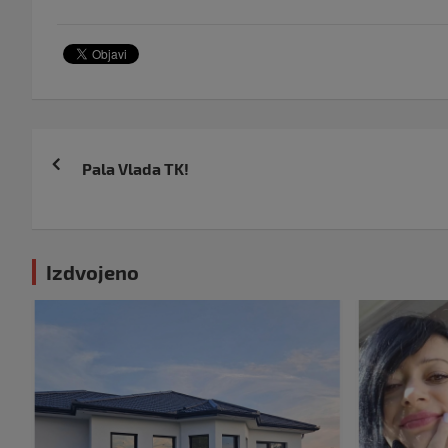
Navigacija
Pala Vlada TK!
objava
Izdvojeno