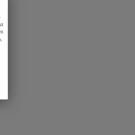
e
st
ti
,