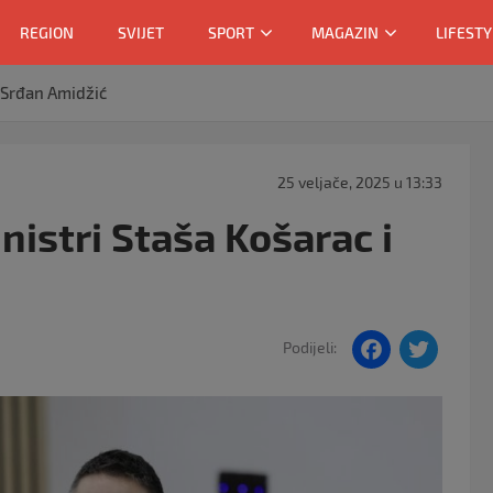
REGION
SVIJET
SPORT
MAGAZIN
LIFESTY
 Srđan Amidžić
25 veljače, 2025 u 13:33
istri Staša Košarac i
F
T
Podijeli:
a
w
c
itt
e
er
b