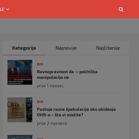
LE
Kategorija
Najnovije
Najčitanije
BIH
Ravnopravnost da — politička
manipulacija ne
prije 1 mjesec
BIH
Postoje razne špekulacije oko ukidanja
OHR-a – šta vi mislite?
prije 2 mjeseca