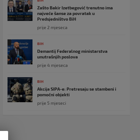
BIH
Zašto Bakir Izetbegović trenutno ima
najveće šanse za povratak u
Predsjedništvo BiH
prije 2 mjeseca
BIH
Demantij Federalnog ministarstva
unutrašnjih poslova
prije 4 mjeseca
BIH
Akcija SIPA-e: Pretresaju se stambeni i
pomoćni objekti
prije 5 mjeseci