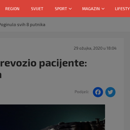
REGION
SVIJET
SPORT
MAGAZIN
LIFESTY
 Poginulo svih 8 putnika
29 ožujka, 2020 u 18:04
prevozio pacijente:
a
F
T
Podijeli:
a
w
c
itt
e
er
b