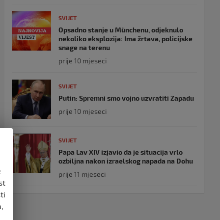
SVIJET
Opsadno stanje u Münchenu, odjeknulo
nekoliko eksplozija: Ima žrtava, policijske
snage na terenu
prije 10 mjeseci
SVIJET
Putin: Spremni smo vojno uzvratiti Zapadu
prije 10 mjeseci
SVIJET
Papa Lav XIV izjavio da je situacija vrlo
ozbiljna nakon izraelskog napada na Dohu
e
prije 11 mjeseci
st
ti
,