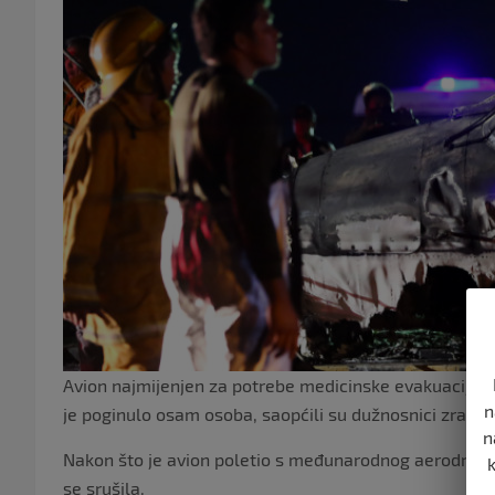
Avion najmijenjen za potrebe medicinske evakuacije sr
n
je poginulo osam osoba, saopćili su dužnosnici zračne 
n
Nakon što je avion poletio s međunarodnog aerodroma “
se srušila.