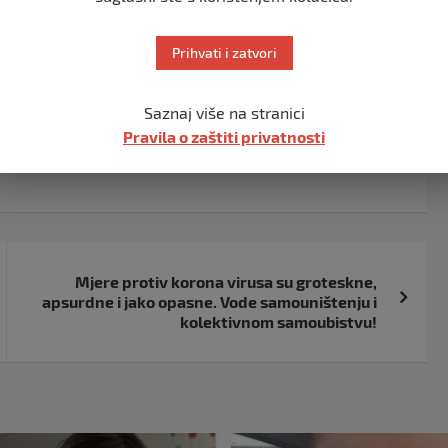
redište mu je bila japanska zračna luka Haneda.
Prihvati i zatvori
 stoji u saopćenju,prenosi
Avaz
.
Saznaj više na stranici
Pravila o zaštiti privatnosti
Mjere protiv korona virusa su groteskne,
apsurdne i jako opasne. Vode samouništenju i
kolektivnom samoubistvu!