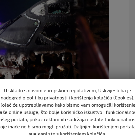
o
o
k
U skladu s novom europskom regulativom, Uskvijesti.ba je
nadogradio politiku privatnosti i korištenja kolačića (Cookies).
Kolačiće upotrebljavamo kako bismo vam omogućili korištenj
ušio se danas na Filipinima tokom polijetanja, pri čemu
aše online usluge, što bolje korisničko iskustvo i funkcionalno
luke u Manili.
ašeg portala, prikaz reklamnih sadržaja i ostale funkcionalnos
Ninoy Aquino” blizu Manile, izbio je plamen i letjelica
koje inače ne bismo mogli pružati. Daljnjim korištenjem portala
suglasni ste s korištenjem kolačića.