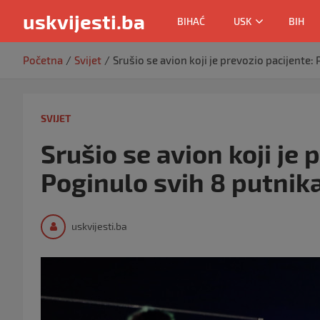
uskvijesti.ba
BIHAĆ
USK
BIH
Skip
Početna
Svijet
Srušio se avion koji je prevozio pacijente:
to
content
SVIJET
Srušio se avion koji je 
Poginulo svih 8 putnik
uskvijesti.ba