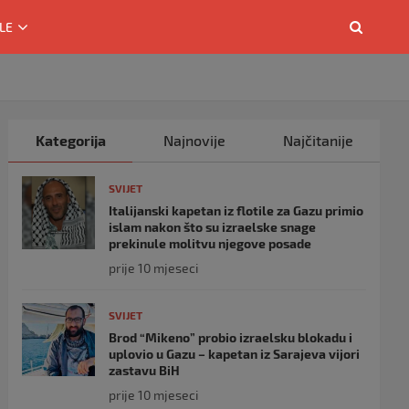
LE
Kategorija
Najnovije
Najčitanije
SVIJET
Italijanski kapetan iz flotile za Gazu primio
islam nakon što su izraelske snage
prekinule molitvu njegove posade
prije 10 mjeseci
SVIJET
Brod “Mikeno” probio izraelsku blokadu i
uplovio u Gazu – kapetan iz Sarajeva vijori
zastavu BiH
prije 10 mjeseci