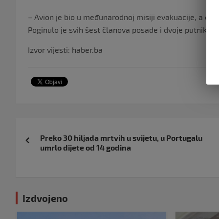
– Avion je bio u međunarodnoj misiji evakuacije, a od
Poginulo je svih šest članova posade i dvoje putnika –
Izvor vijesti: haber.ba
Navigacija
Preko 30 hiljada mrtvih u svijetu, u Portugalu
objava
umrlo dijete od 14 godina
Izdvojeno