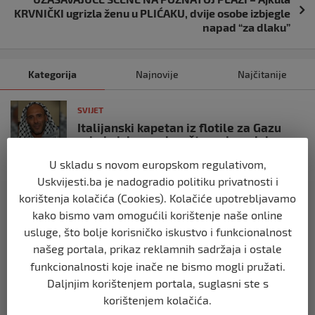
KRVNIČKI ugrizla ženu u PLIĆAKU, dvije osobe izbjegle
napad “za dlaku”
Kategorija
Najnovije
Najčitanije
SVIJET
Italijanski kapetan iz flotile za Gazu
primio islam nakon što su izraelske
snage prekinule molitvu njegove
U skladu s novom europskom regulativom,
posade
Uskvijesti.ba je nadogradio politiku privatnosti i
prije 10 mjeseci
korištenja kolačića (Cookies). Kolačiće upotrebljavamo
kako bismo vam omogućili korištenje naše online
SVIJET
usluge, što bolje korisničko iskustvo i funkcionalnost
Brod “Mikeno” probio izraelsku blokadu
našeg portala, prikaz reklamnih sadržaja i ostale
i uplovio u Gazu – kapetan iz Sarajeva
vijori zastavu BiH
funkcionalnosti koje inače ne bismo mogli pružati.
prije 10 mjeseci
Daljnjim korištenjem portala, suglasni ste s
korištenjem kolačića.