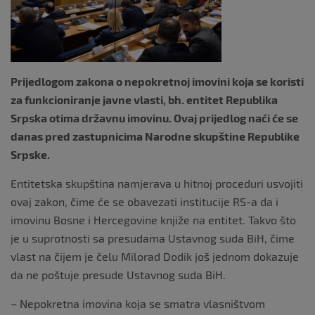
o
k
Prijedlogom zakona o nepokretnoj imovini koja se koristi
za funkcioniranje javne vlasti, bh. entitet Republika
Srpska otima državnu imovinu. Ovaj prijedlog naći će se
danas pred zastupnicima Narodne skupštine Republike
Srpske.
Entitetska skupština namjerava u hitnoj proceduri usvojiti
ovaj zakon, čime će se obavezati institucije RS-a da i
imovinu Bosne i Hercegovine knjiže na entitet. Takvo što
je u suprotnosti sa presudama Ustavnog suda BiH, čime
vlast na čijem je čelu Milorad Dodik još jednom dokazuje
da ne poštuje presude Ustavnog suda BiH.
– Nepokretna imovina koja se smatra vlasništvom