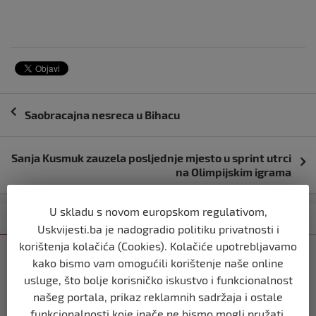
Navigacija
Saobracajna nesreca u Bihacu
objava
Sanja Kusmuk zauzela posljednje mjesto u sprint utrci
na Olimpijskim igrama
U skladu s novom europskom regulativom,
Kategorija
Najnovije
Najčitanije
Uskvijesti.ba je nadogradio politiku privatnosti i
korištenja kolačića (Cookies). Kolačiće upotrebljavamo
BIH
kako bismo vam omogućili korištenje naše online
Ravnopravnost da — politička
usluge, što bolje korisničko iskustvo i funkcionalnost
manipulacija ne
našeg portala, prikaz reklamnih sadržaja i ostale
prije 2 mjeseca
funkcionalnosti koje inače ne bismo mogli pružati.