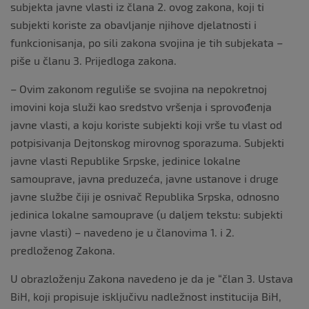
subjekta javne vlasti iz člana 2. ovog zakona, koji ti
subjekti koriste za obavljanje njihove djelatnosti i
funkcionisanja, po sili zakona svojina je tih subjekata –
piše u članu 3. Prijedloga zakona.
– Ovim zakonom reguliše se svojina na nepokretnoj
imovini koja služi kao sredstvo vršenja i sprovođenja
javne vlasti, a koju koriste subjekti koji vrše tu vlast od
potpisivanja Dejtonskog mirovnog sporazuma. Subjekti
javne vlasti Republike Srpske, jedinice lokalne
samouprave, javna preduzeća, javne ustanove i druge
javne službe čiji je osnivač Republika Srpska, odnosno
jedinica lokalne samouprave (u daljem tekstu: subjekti
javne vlasti) – navedeno je u članovima 1. i 2.
predloženog Zakona.
U obrazloženju Zakona navedeno je da je “član 3. Ustava
BiH, koji propisuje isključivu nadležnost institucija BiH,