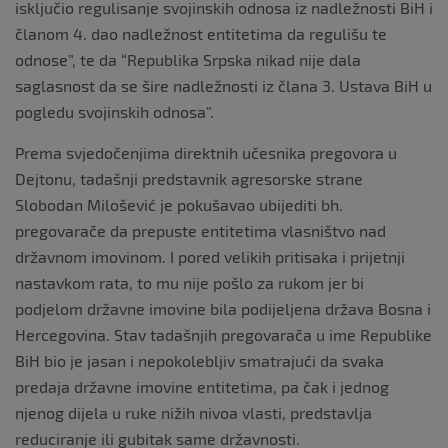
isključio regulisanje svojinskih odnosa iz nadležnosti BiH i
članom 4. dao nadležnost entitetima da regulišu te
odnose”, te da “Republika Srpska nikad nije dala
saglasnost da se šire nadležnosti iz člana 3. Ustava BiH u
pogledu svojinskih odnosa”.
Prema svjedočenjima direktnih učesnika pregovora u
Dejtonu, tadašnji predstavnik agresorske strane
Slobodan Milošević je pokušavao ubijediti bh.
pregovarače da prepuste entitetima vlasništvo nad
državnom imovinom. I pored velikih pritisaka i prijetnji
nastavkom rata, to mu nije pošlo za rukom jer bi
podjelom državne imovine bila podijeljena država Bosna i
Hercegovina. Stav tadašnjih pregovarača u ime Republike
BiH bio je jasan i nepokolebljiv smatrajući da svaka
predaja državne imovine entitetima, pa čak i jednog
njenog dijela u ruke nižih nivoa vlasti, predstavlja
reduciranje ili gubitak same državnosti.