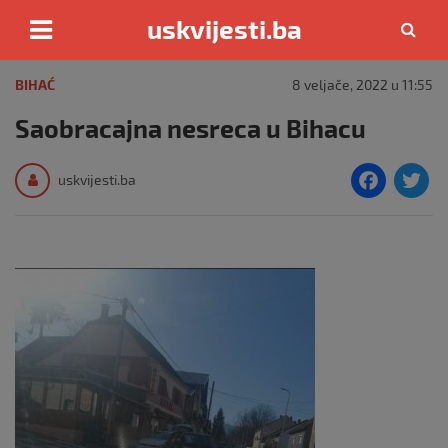
uskvijesti.ba
Skip
to
BIHAĆ
8 veljače, 2022 u 11:55
content
Saobracajna nesreca u Bihacu
F
T
uskvijesti.ba
a
c
i
e
e
b
o
o
k