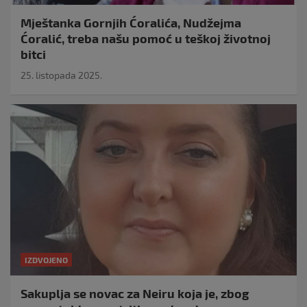
Mještanka Gornjih Ćoralića, Nudžejma
Ćoralić, treba našu pomoć u teškoj životnoj
bitci
25. listopada 2025.
IZDVOJENO
Sakuplja se novac za Neiru koja je, zbog