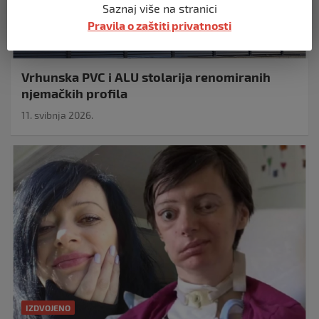
Saznaj više na stranici
Pravila o zaštiti privatnosti
IZDVOJENO
Vrhunska PVC i ALU stolarija renomiranih
njemačkih profila
11. svibnja 2026.
IZDVOJENO