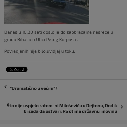
Danas u 10:30 sati doslo je do saobracajne nesrece u
gradu Bihacu u Ulici Petog Korpusa .
Povredjenih nije bilo,uvidjaj u toku.
Navigacija
“Dramatično u većini”?
objava
Što nije uspjelo ratom, ni Miloševiću u Dejtonu, Dodik
bi sada da ostvari: RS otima državnu imovinu