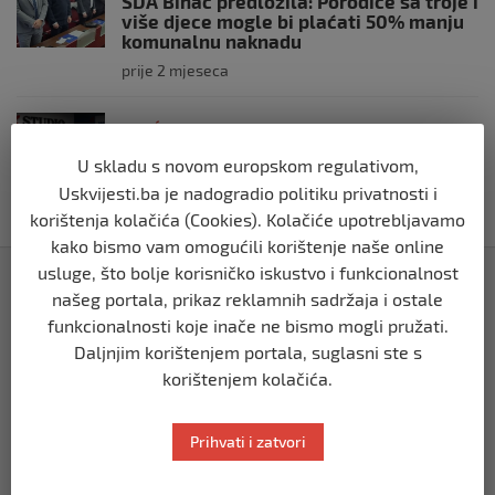
SDA Bihać predložila: Porodice sa troje i
više djece mogle bi plaćati 50% manju
komunalnu naknadu
prije 2 mjeseca
BIHAĆ
RK Zagreb izabrao kompaniju iz Bihaća
U skladu s novom europskom regulativom,
za izradu nove službene web stranice
Uskvijesti.ba je nadogradio politiku privatnosti i
prije 2 mjeseca
korištenja kolačića (Cookies). Kolačiće upotrebljavamo
kako bismo vam omogućili korištenje naše online
usluge, što bolje korisničko iskustvo i funkcionalnost
Izdvojeno
našeg portala, prikaz reklamnih sadržaja i ostale
funkcionalnosti koje inače ne bismo mogli pružati.
Daljnjim korištenjem portala, suglasni ste s
korištenjem kolačića.
Prihvati i zatvori