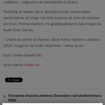
urađeno – odgovorio je specijalista iz Graca.
Psiholog je rekao i da je djevojčica bila veoma jaka i
samostalna, ali dugo nije bila svjesna da ima rak opasan
po život. Prema doktoru, 14-godišnjakinja bi čak mogla da
bude živa i danas.
– Znam za slične slučajeve. Da je tumor liječen u oktobru
2022, mogla bi da bude izliječena – rekao je on.
Izvor: Srbija Danas/
Blic
Izvor vijesti:
haber.ba
Navigacija
Usvojena dopuna zakona: Dozvoljen rad studentima u
objava
FBiH