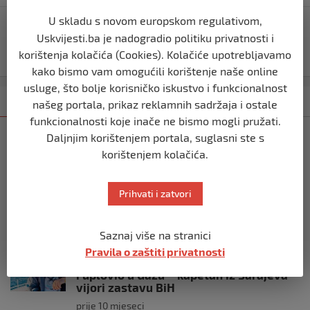
U skladu s novom europskom regulativom,
PRED SMRT POSTAVILA SRCEPARAJUĆE PITANJE:
Uskvijesti.ba je nadogradio politiku privatnosti i
Djevojčica (9) se nadala očinskoj ljubavi, a onda ju je
korištenja kolačića (Cookies). Kolačiće upotrebljavamo
očuh MONSTRUOZNO ubio!
kako bismo vam omogućili korištenje naše online
usluge, što bolje korisničko iskustvo i funkcionalnost
Kategorija
Najnovije
Najčitanije
našeg portala, prikaz reklamnih sadržaja i ostale
funkcionalnosti koje inače ne bismo mogli pružati.
Daljnjim korištenjem portala, suglasni ste s
SVIJET
Italijanski kapetan iz flotile za Gazu
korištenjem kolačića.
primio islam nakon što su izraelske
snage prekinule molitvu njegove
posade
Prihvati i zatvori
prije 10 mjeseci
Saznaj više na stranici
SVIJET
Pravila o zaštiti privatnosti
Brod “Mikeno” probio izraelsku blokadu
i uplovio u Gazu – kapetan iz Sarajeva
vijori zastavu BiH
prije 10 mjeseci