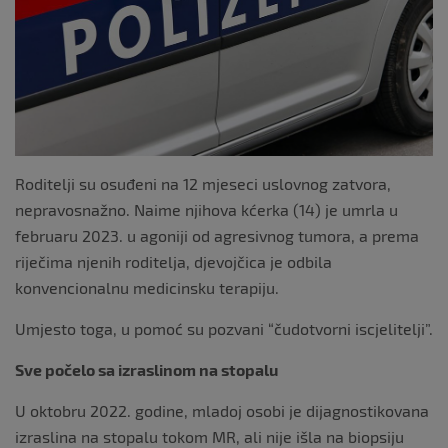
k
Roditelji su osuđeni na 12 mjeseci uslovnog zatvora,
nepravosnažno. Naime njihova kćerka (14) je umrla u
februaru 2023. u agoniji od agresivnog tumora, a prema
riječima njenih roditelja, djevojčica je odbila
konvencionalnu medicinsku terapiju.
Umjesto toga, u pomoć su pozvani “čudotvorni iscjelitelji”.
Sve počelo sa izraslinom na stopalu
U oktobru 2022. godine, mladoj osobi je dijagnostikovana
izraslina na stopalu tokom MR, ali nije išla na biopsiju