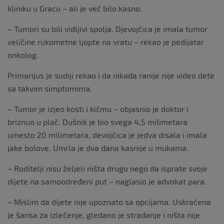
kliniku u Gracu – ali je već bilo kasno.
– Tumori su bili vidljivi spolja. Djevojčica je imala tumor
veličine rukometne ljopte na vratu – rekao je pedijatar
onkolog.
Primarijus je sudiji rekao i da nikada ranije nije video dete
sa takvim simptomima.
– Tumor je izjeo kosti i kičmu – objasnio je doktor i
briznuo u plač. Dušnik je bio svega 4,5 milimetara
umesto 20 milimetara, devojčica je jedva disala i imala
jake bolove. Umrla je dva dana kasnije u mukama.
– Roditelji nisu željeli ništa drugo nego da isprate svoje
dijete na samoodređeni put – naglasio je advokat para.
– Mislim da dijete nije upoznato sa opcijama. Uskraćena
je šansa za izlečenje, gledano je stradanje i ništa nije