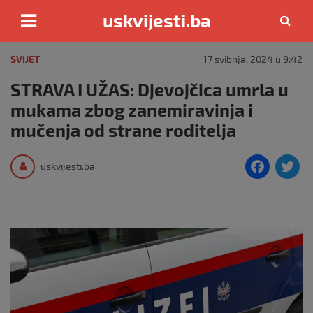
uskvijesti.ba
Skip
to
SVIJET
17 svibnja, 2024 u 9:42
content
STRAVA I UŽAS: Djevojčica umrla u
mukama zbog zanemiravinja i
mučenja od strane roditelja
F
T
uskvijesti.ba
a
c
i
e
e
b
o
o