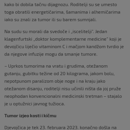
kako bi dobila tačnu dijagnozu. Roditelji su se umesto
toga obratili energetičarima, šamanima i alhemičarima
iako su znali za tumor ili su barem sumnjali.
Na sudu su morali da svedoče i „iscelitelji”. Jedan
klagenfurtski „doktor komplementarne medicine” koji je
devojčicu liječio vitaminom C i mačjom kandžom tvrdio je
da njegove infuzije mogu da smanje tumore.
– Uprkos tumorima na vratu i grudima, otežanom
gutanju, gubitku težine od 20 kilograma, jakom bolu,
nepotpunom paralizom obje noge i na kraju jako
otežanom disanju, roditelji nisu učinili ništa da joj pruže
neophodan konvencionalni medicinski tretman – stajalo
je u optužnici javnog tužioca.
Tumor izjeo kosti i kičmu
Djevojčica je tek 23. februara 2023. konačno došla na