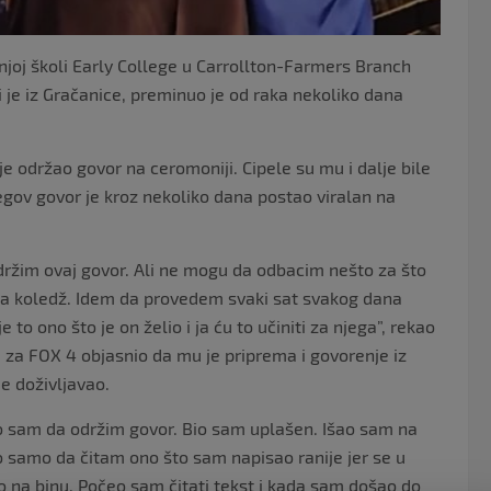
dnjoj školi Early College u Carrollton-Farmers Branch
 je iz Gračanice, preminuo je od raka nekoliko dana
e održao govor na ceromoniji. Cipele su mu i dalje bile
gov govor je kroz nekoliko dana postao viralan na
držim ovaj govor. Ali ne mogu da odbacim nešto za što
 na koledž. Idem da provedem svaki sat svakog dana
to ono što je on želio i ja ću to učiniti za njega”, rekao
 za FOX 4 objasnio da mu je priprema i govorenje iz
e doživljavao.
o sam da održim govor. Bio sam uplašen. Išao sam na
samo da čitam ono što sam napisao ranije jer se u
na binu. Počeo sam čitati tekst i kada sam došao do