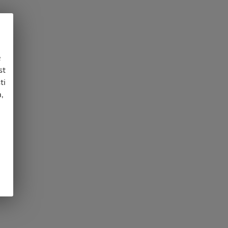
e
st
ti
,