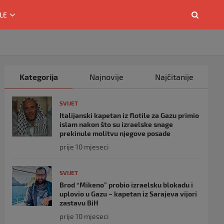
LE
Kategorija
Najnovije
Najčitanije
SVIJET
Italijanski kapetan iz flotile za Gazu primio
islam nakon što su izraelske snage
prekinule molitvu njegove posade
prije 10 mjeseci
SVIJET
Brod “Mikeno” probio izraelsku blokadu i
uplovio u Gazu – kapetan iz Sarajeva vijori
zastavu BiH
prije 10 mjeseci