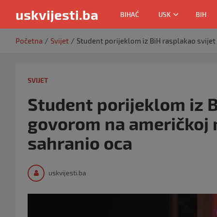
uskvijesti.ba
BIHAĆ
USK
BIH
Skip
Početna
Svijet
Student porijeklom iz BiH rasplakao svije
to
content
SVIJET
Student porijeklom iz B
govorom na američkoj 
sahranio oca
uskvijesti.ba