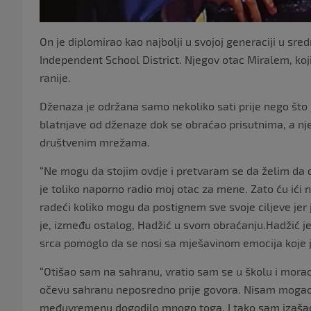
On je diplomirao kao najbolji u svojoj generaciji u sre
Independent School District. Njegov otac Miralem, koji
ranije.
Dženaza je održana samo nekoliko sati prije nego što j
blatnjave od dženaze dok se obraćao prisutnima, a nje
društvenim mrežama.
“Ne mogu da stojim ovdje i pretvaram se da želim da 
je toliko naporno radio moj otac za mene. Zato ću ići
radeći koliko mogu da postignem sve svoje ciljeve jer je 
je, između ostalog, Hadžić u svom obraćanju.Hadžić je
srca pomoglo da se nosi sa mješavinom emocija koje j
“Otišao sam na sahranu, vratio sam se u školu i mora
očevu sahranu neposredno prije govora. Nisam mogao 
međuvremenu dogodilo mnogo toga. I tako sam izašao 