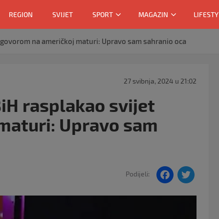
REGION
SVIJET
SPORT
MAGAZIN
LIFESTY
t govorom na američkoj maturi: Upravo sam sahranio oca
27 svibnja, 2024 u 21:02
iH rasplakao svijet
maturi: Upravo sam
F
T
Podijeli:
a
w
c
itt