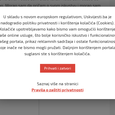
ano. Morao sam da pričam o svom iskustvu i morao sam
U skladu s novom europskom regulativom, Uskvijesti.ba je
nadogradio politiku privatnosti i korištenja kolačića (Cookies).
Kolačiće upotrebljavamo kako bismo vam omogućili korištenj
aše online usluge, što bolje korisničko iskustvo i funkcionalno
ašeg portala, prikaz reklamnih sadržaja i ostale funkcionalnos
koje inače ne bismo mogli pružati. Daljnjim korištenjem portala
suglasni ste s korištenjem kolačića.
Prihvati i zatvori
Saznaj više na stranici
Pravila o zaštiti privatnosti