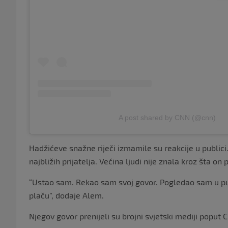
A post shared by CNN (@cnn)
Hadžićeve snažne riječi izmamile su reakcije u public
najbližih prijatelja. Većina ljudi nije znala kroz šta on p
“Ustao sam. Rekao sam svoj govor. Pogledao sam u publ
plaču”, dodaje Alem.
Njegov govor prenijeli su brojni svjetski mediji poput