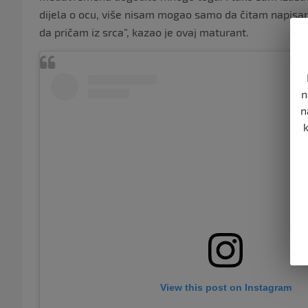
dijela o ocu, više nisam mogao samo da čitam napis
da pričam iz srca”, kazao je ovaj maturant.
n
n
View this post on Instagram