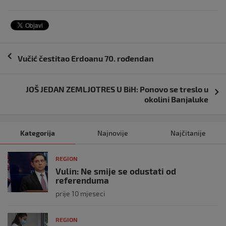
Navigacija
Vučić čestitao Erdoanu 70. rođendan
objava
JOŠ JEDAN ZEMLJOTRES U BiH: Ponovo se treslo u
okolini Banjaluke
Kategorija
Najnovije
Najčitanije
REGION
Vulin: Ne smije se odustati od
referenduma
prije 10 mjeseci
REGION