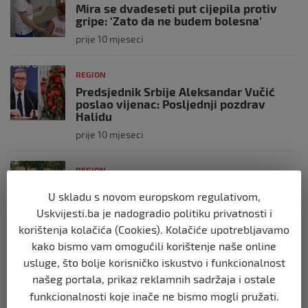
Mira se dvadeseti put cijepila protiv
gripe: ‘Zato da ne budem bolesna’
prije 10 mjeseci
REGION
Predsjednik Srbije Aleksandar Vučić
poslao vijenac: Posljednji pozdrav
Halidu
prije 10 mjeseci
REGION
Koza ogrebala dijete u zoološkom vrtu,
U skladu s novom europskom regulativom,
roditelji zvali hitnu i policiju: “Došli su
uhapsiti kozu”
Uskvijesti.ba je nadogradio politiku privatnosti i
korištenja kolačića (Cookies). Kolačiće upotrebljavamo
prije 10 mjeseci
kako bismo vam omogućili korištenje naše online
usluge, što bolje korisničko iskustvo i funkcionalnost
REGION
našeg portala, prikaz reklamnih sadržaja i ostale
Vučić dramatično: “Biće rata, Vojska
Srbije je spremna”
funkcionalnosti koje inače ne bismo mogli pružati.