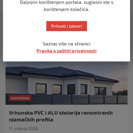
Daljnjim korištenjem portala, suglasni ste s
prije 10 mjeseci
korištenjem kolačića.
Izdvojeno
Prihvati i zatvori
Saznaj više na stranici
Pravila o zaštiti privatnosti
IZDVOJENO
Vrhunska PVC i ALU stolarija renomiranih
njemačkih profila
11. svibnja 2026.