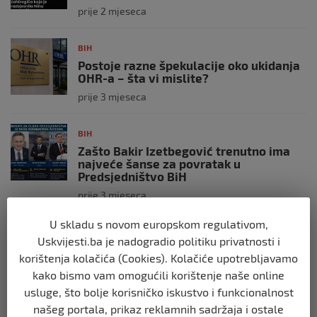
prije 2 mjeseca
BIH
Postoje razne špekulacije oko ukidanja
OHR-a – šta vi mislite?
prije 3 mjeseca
BIH
Zašto Bakir Izetbegović trenutno ima
najveće šanse za povratak u
Predsjedništvo BiH
prije 3 mjeseca
U skladu s novom europskom regulativom,
BIH
Uskvijesti.ba je nadogradio politiku privatnosti i
Demantij Federalnog ministarstva
korištenja kolačića (Cookies). Kolačiće upotrebljavamo
unutrašnjih poslova
kako bismo vam omogućili korištenje naše online
prije 5 mjeseci
usluge, što bolje korisničko iskustvo i funkcionalnost
našeg portala, prikaz reklamnih sadržaja i ostale
BIH