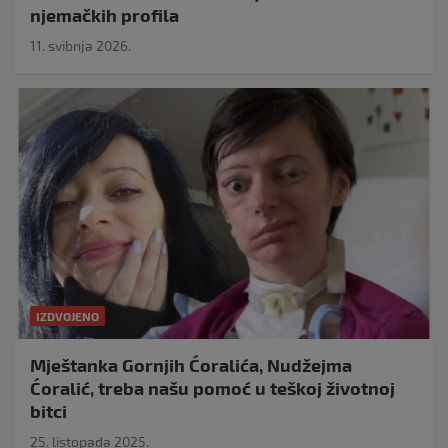
njemačkih profila
11. svibnja 2026.
IZDVOJENO
Mještanka Gornjih Ćoralića, Nudžejma
Ćoralić, treba našu pomoć u teškoj životnoj
bitci
25. listopada 2025.