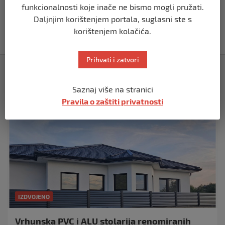
funkcionalnosti koje inače ne bismo mogli pružati.
Akcija SIPA-e: Pretresaju se stambeni i
Daljnjim korištenjem portala, suglasni ste s
pomoćni objekti
korištenjem kolačića.
prije 5 mjeseci
Prihvati i zatvori
Izdvojeno
Saznaj više na stranici
Pravila o zaštiti privatnosti
IZDVOJENO
Vrhunska PVC i ALU stolarija renomiranih