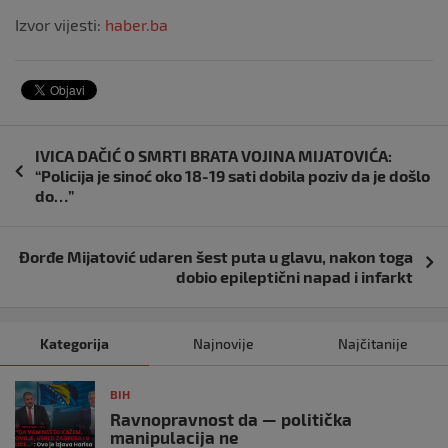
Izvor vijesti:
haber.ba
Navigacija
IVICA DAČIĆ O SMRTI BRATA VOJINA MIJATOVIĆA:
objava
“Policija je sinoć oko 18-19 sati dobila poziv da je došlo
do…”
Đorđe Mijatović udaren šest puta u glavu, nakon toga
dobio epileptični napad i infarkt
Kategorija
Najnovije
Najčitanije
BIH
Ravnopravnost da — politička
manipulacija ne