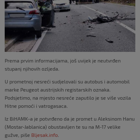
k
Prema prvim informacijama, još uvijek je neutvrđen
stupanj njihovih ozljeda.
U prometnoj nesreći sudjelovali su autobus i automobil
marke Peugeot austrijskih registarskih oznaka.
Podsjetimo, na mjesto nesreće zaputilo je se više vozila
Hitne pomoći i vatrogasaca.
Iz BiHAMK-a je potvrđeno da je promet u Aleksinom Hanu
(Mostar-Jablanica) obustavljen te su na M-17 velike
gužve, piše
Bljesak.info
.