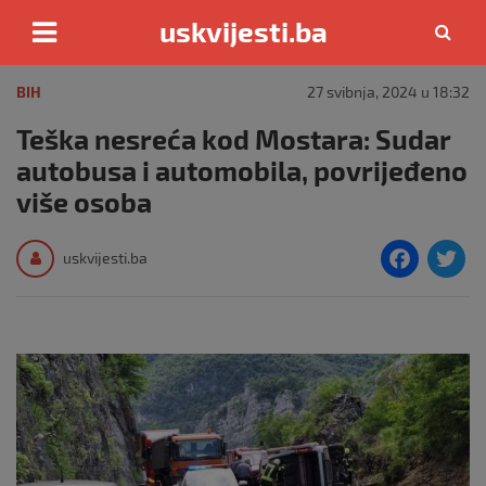
uskvijesti.ba
Skip
to
BIH
27 svibnja, 2024 u 18:32
content
Teška nesreća kod Mostara: Sudar
autobusa i automobila, povrijeđeno
više osoba
F
T
uskvijesti.ba
a
c
i
e
e
b
o
o