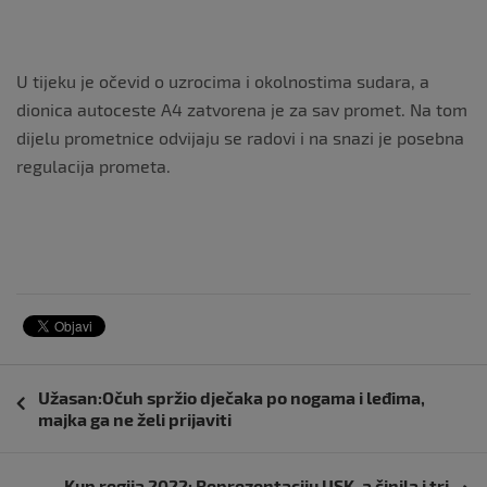
U tijeku je očevid o uzrocima i okolnostima sudara, a
dionica autoceste A4 zatvorena je za sav promet. Na tom
dijelu prometnice odvijaju se radovi i na snazi je posebna
regulacija prometa.
Navigacija
Užasan:Očuh spržio dječaka po nogama i leđima,
objava
majka ga ne želi prijaviti
Kup regija 2022: Reprezentaciju USK-a činila i tri