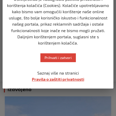
prije 10 mjeseci
korištenja kolačića (Cookies). Kolačiće upotrebljavamo
kako bismo vam omogućili korištenje naše online
usluge, što bolje korisničko iskustvo i funkcionalnost
REGION
našeg portala, prikaz reklamnih sadržaja i ostale
Koza ogrebala dijete u zoološkom vrtu,
roditelji zvali hitnu i policiju: “Došli su
funkcionalnosti koje inače ne bismo mogli pružati.
uhapsiti kozu”
Daljnjim korištenjem portala, suglasni ste s
prije 10 mjeseci
korištenjem kolačića.
REGION
Prihvati i zatvori
Vučić dramatično: “Biće rata, Vojska
Srbije je spremna”
prije 10 mjeseci
Saznaj više na stranici
Pravila o zaštiti privatnosti
Izdvojeno