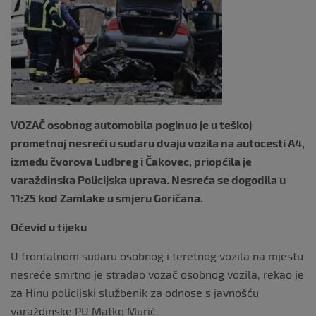
VOZAČ osobnog automobila poginuo je u teškoj
prometnoj nesreći u sudaru dvaju vozila na autocesti A4,
između čvorova Ludbreg i Čakovec, priopćila je
varaždinska Policijska uprava. Nesreća se dogodila u
11:25 kod Zamlake u smjeru Goričana.
Očevid u tijeku
U frontalnom sudaru osobnog i teretnog vozila na mjestu
nesreće smrtno je stradao vozač osobnog vozila, rekao je
za Hinu policijski službenik za odnose s javnošću
varaždinske PU Matko Murić.