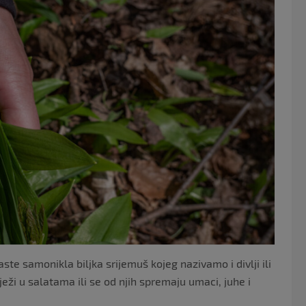
o
o
k
te samonikla biljka srijemuš kojeg nazivamo i divlji ili
vježi u salatama ili se od njih spremaju umaci, juhe i