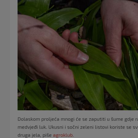
Dolaskom proljeća mnogi će se zaputiti u šume gdje ras
medvjeđi luk. Ukusni i sočni zeleni listovi koriste se s
druga jela, piše
agroklub
.