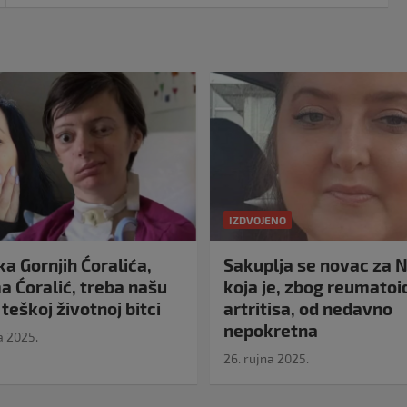
IZDVOJENO
a Gornjih Ćoralića,
Sakuplja se novac za N
 Ćoralić, treba našu
koja je, zbog reumato
teškoj životnoj bitci
artritisa, od nedavno
nepokretna
a 2025.
26. rujna 2025.