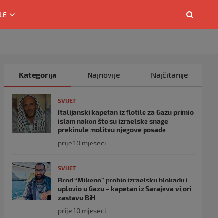
LE
Kategorija
Najnovije
Najčitanije
SVIJET
Italijanski kapetan iz flotile za Gazu primio
islam nakon što su izraelske snage
prekinule molitvu njegove posade
prije 10 mjeseci
SVIJET
Brod “Mikeno” probio izraelsku blokadu i
uplovio u Gazu – kapetan iz Sarajeva vijori
zastavu BiH
prije 10 mjeseci