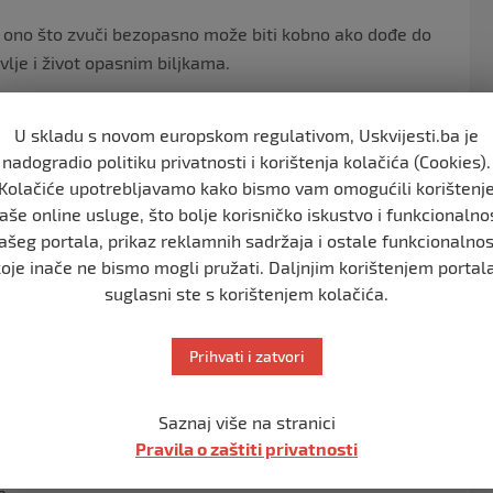
er, ono što zvuči bezopasno može biti kobno ako dođe do
vlje i život opasnim biljkama.
U skladu s novom europskom regulativom, Uskvijesti.ba je
astradao stariji bračni par. U šumi su nabrali biljku za
nadogradio politiku privatnosti i korištenja kolačića (Cookies).
uhu. No, riječ je bila o mrazovcu koji je vrlo opasan po
Kolačiće upotrebljavamo kako bismo vam omogućili korištenj
aše online usluge, što bolje korisničko iskustvo i funkcionalno
ašeg portala, prikaz reklamnih sadržaja i ostale funkcionalnos
ni, a par dana kasnije, završilo je tragično, sa smrtnim
koje inače ne bismo mogli pružati. Daljnjim korištenjem portala
suglasni ste s korištenjem kolačića.
Prihvati i zatvori
c vrlo toksičan za ljude. Kako objašnjava bavarski Crveni
Saznaj više na stranici
Pravila o zaštiti privatnosti
a.