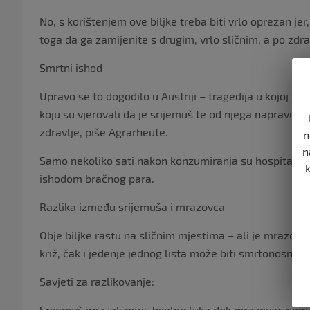
No, s korištenjem ove biljke treba biti vrlo oprezan j
toga da ga zamijenite s drugim, vrlo sličnim, a po zdra
Smrtni ishod
Upravo se to dogodilo u Austriji – tragedija u kojoj je n
koju su vjerovali da je srijemuš te od njega napravili j
zdravlje, piše Agrarheute.
n
n
Samo nekoliko sati nakon konzumiranja su hospitalizira
ishodom bračnog para.
Razlika između srijemuša i mrazovca
Obje biljke rastu na sličnim mjestima – ali je mrazova
križ, čak i jedenje jednog lista može biti smrtonosno.
Savjeti za razlikovanje:
Srijemuš ima jak miris bijelog luka dok mrazovac nem