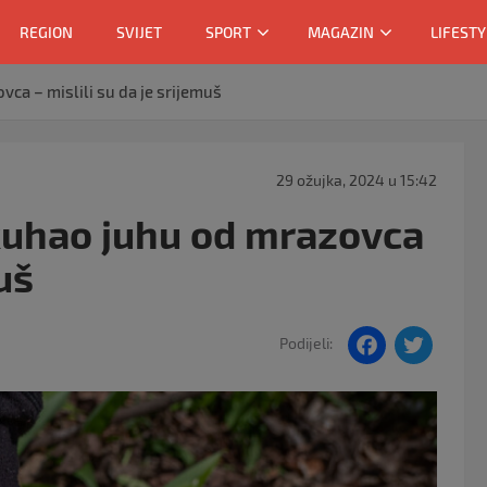
REGION
SVIJET
SPORT
MAGAZIN
LIFESTY
vca – mislili su da je srijemuš
29 ožujka, 2024 u 15:42
skuhao juhu od mrazovca
uš
F
T
Podijeli:
a
w
c
itt
e
er
b