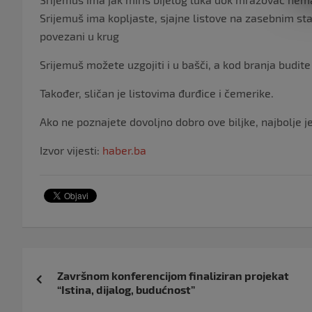
Srijemuš ima kopljaste, sjajne listove na zasebnim sta
povezani u krug
Srijemuš možete uzgojiti i u bašči, a kod branja budite
Također, sličan je listovima đurđice i čemerike.
Ako ne poznajete dovoljno dobro ove biljke, najbolje j
Izvor vijesti:
haber.ba
Navigacija
Završnom konferencijom finaliziran projekat
objava
“Istina, dijalog, budućnost”