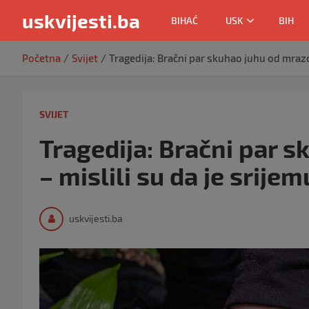
uskvijesti.ba
BIHAĆ
USK
BIH
Skip
Početna
Svijet
Tragedija: Bračni par skuhao juhu od mrazo
to
content
SVIJET
Tragedija: Bračni par 
– mislili su da je srijem
uskvijesti.ba