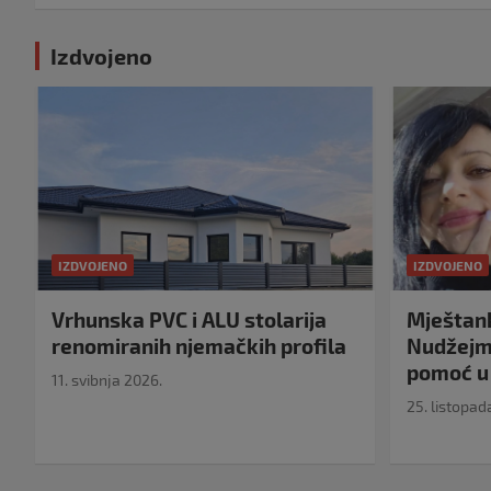
Izdvojeno
IZDVOJENO
IZDVOJENO
Vrhunska PVC i ALU stolarija
Mještank
renomiranih njemačkih profila
Nudžejma
pomoć u 
11. svibnja 2026.
25. listopad