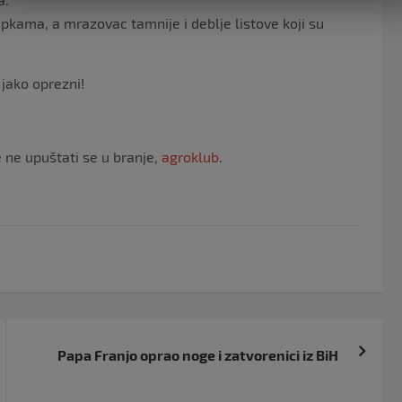
pkama, a mrazovac tamnije i deblje listove koji su
 jako oprezni!
e ne upuštati se u branje,
agroklub
.
Papa Franjo oprao noge i zatvorenici iz BiH