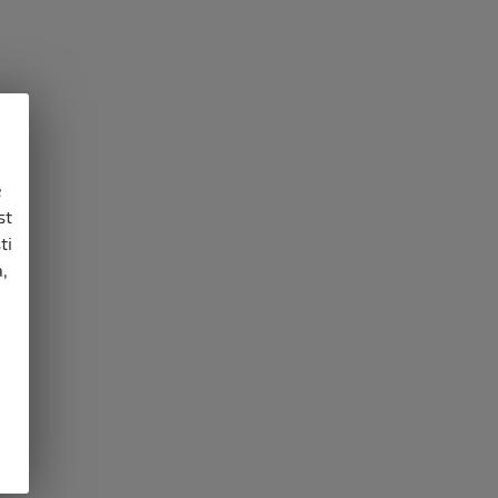
e
st
ti
,