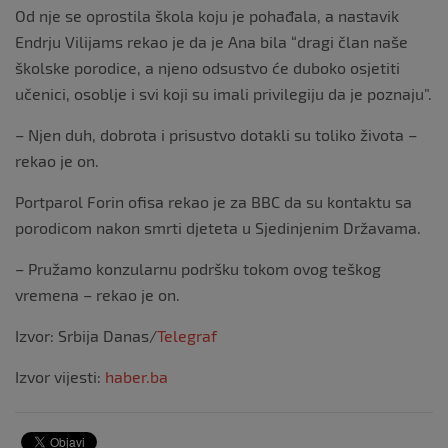
Od nje se oprostila škola koju je pohađala, a nastavik
Endrju Vilijams rekao je da je Ana bila “dragi član naše
školske porodice, a njeno odsustvo će duboko osjetiti
učenici, osoblje i svi koji su imali privilegiju da je poznaju”.
– Njen duh, dobrota i prisustvo dotakli su toliko života –
rekao je on.
Portparol Forin ofisa rekao je za BBC da su kontaktu sa
porodicom nakon smrti djeteta u Sjedinjenim Državama.
– Pružamo konzularnu podršku tokom ovog teškog
vremena – rekao je on.
Izvor: Srbija Danas/
Telegraf
Izvor vijesti:
haber.ba