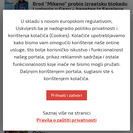
Brod “Mikeno” probio izraelsku blokadu
i uplovio u Gazu – kapetan iz Sarajeva
vijori zastavu BiH
U skladu s novom europskom regulativom,
prije 10 mjeseci
Uskvijesti.ba je nadogradio politiku privatnosti i
korištenja kolačića (Cookies). Kolačiće upotrebljavamo
SVIJET
kako bismo vam omogućili korištenje naše online
Opsadno stanje u Münchenu, odjeknulo
usluge, što bolje korisničko iskustvo i funkcionalnost
nekoliko eksplozija: Ima žrtava,
policijske snage na terenu
našeg portala, prikaz reklamnih sadržaja i ostale
prije 10 mjeseci
funkcionalnosti koje inače ne bismo mogli pružati.
Daljnjim korištenjem portala, suglasni ste s
korištenjem kolačića.
SVIJET
Putin: Spremni smo vojno uzvratiti
Zapadu
Prihvati i zatvori
prije 11 mjeseci
Saznaj više na stranici
SVIJET
Pravila o zaštiti privatnosti
Papa Lav XIV izjavio da je situacija vrlo
ozbiljna nakon izraelskog napada na
Dohu