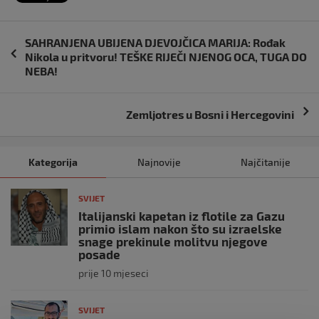
Navigacija
SAHRANJENA UBIJENA DJEVOJČICA MARIJA: Rođak
objava
Nikola u pritvoru! TEŠKE RIJEČI NJENOG OCA, TUGA DO
NEBA!
Zemljotres u Bosni i Hercegovini
Kategorija
Najnovije
Najčitanije
SVIJET
Italijanski kapetan iz flotile za Gazu
primio islam nakon što su izraelske
snage prekinule molitvu njegove
posade
prije 10 mjeseci
SVIJET