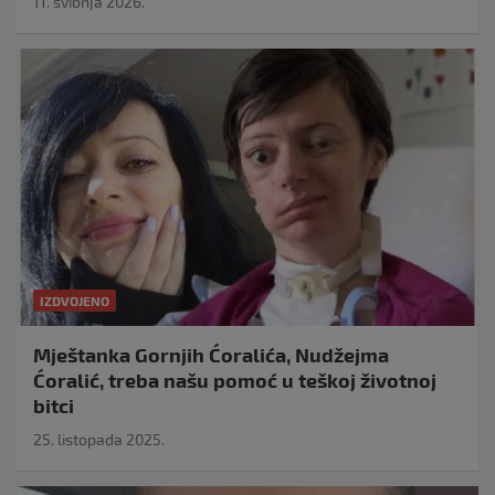
11. svibnja 2026.
IZDVOJENO
Mještanka Gornjih Ćoralića, Nudžejma
Ćoralić, treba našu pomoć u teškoj životnoj
bitci
25. listopada 2025.