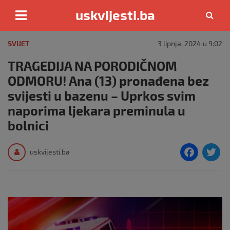
uskvijesti.ba
Skip
to
SVIJET
3 lipnja, 2024 u 9:02
content
TRAGEDIJA NA PORODIČNOM
ODMORU! Ana (13) pronađena bez
svijesti u bazenu – Uprkos svim
naporima ljekara preminula u
bolnici
F
T
uskvijesti.ba
a
c
i
e
e
b