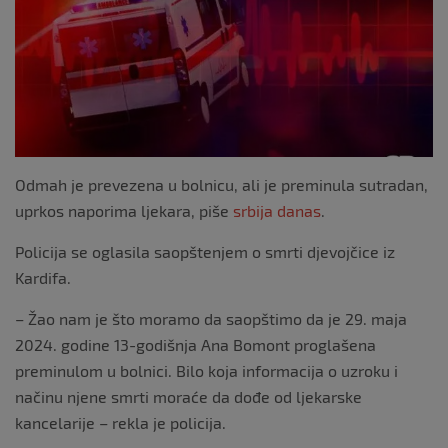
o
o
k
Odmah je prevezena u bolnicu, ali je preminula sutradan,
uprkos naporima ljekara, piše
srbija danas
.
Policija se oglasila saopštenjem o smrti djevojčice iz
Kardifa.
– Žao nam je što moramo da saopštimo da je 29. maja
2024. godine 13-godišnja Ana Bomont proglašena
preminulom u bolnici. Bilo koja informacija o uzroku i
načinu njene smrti moraće da dođe od ljekarske
kancelarije – rekla je policija.