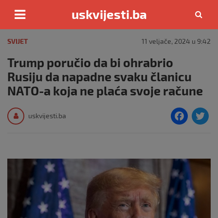
uskvijesti.ba
Skip
to
SVIJET
11 veljače, 2024 u 9:42
content
Trump poručio da bi ohrabrio
Rusiju da napadne svaku članicu
NATO-a koja ne plaća svoje račune
F
T
uskvijesti.ba
a
c
i
e
e
b
o
o