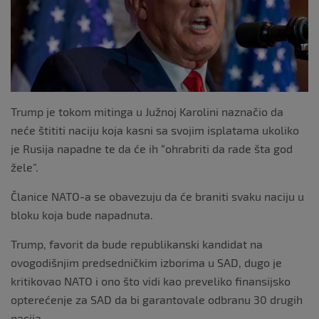
k
Trump je tokom mitinga u Južnoj Karolini naznačio da
neće štititi naciju koja kasni sa svojim isplatama ukoliko
je Rusija napadne te da će ih “ohrabriti da rade šta god
žele”.
Članice NATO-a se obavezuju da će braniti svaku naciju u
bloku koja bude napadnuta.
Trump, favorit da bude republikanski kandidat na
ovogodišnjim predsedničkim izborima u SAD, dugo je
kritikovao NATO i ono što vidi kao preveliko finansijsko
opterećenje za SAD da bi garantovale odbranu 30 drugih
nacija.