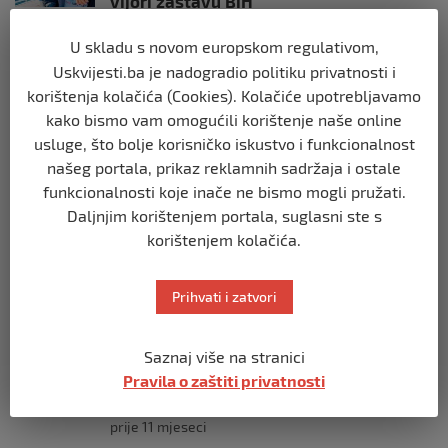
vijori zastavu BiH
prije 10 mjeseci
U skladu s novom europskom regulativom,
Uskvijesti.ba je nadogradio politiku privatnosti i
SVIJET
korištenja kolačića (Cookies). Kolačiće upotrebljavamo
Opsadno stanje u Münchenu, odjeknulo
kako bismo vam omogućili korištenje naše online
nekoliko eksplozija: Ima žrtava,
policijske snage na terenu
usluge, što bolje korisničko iskustvo i funkcionalnost
prije 10 mjeseci
našeg portala, prikaz reklamnih sadržaja i ostale
funkcionalnosti koje inače ne bismo mogli pružati.
Daljnjim korištenjem portala, suglasni ste s
SVIJET
korištenjem kolačića.
Putin: Spremni smo vojno uzvratiti
Zapadu
prije 11 mjeseci
Prihvati i zatvori
SVIJET
Saznaj više na stranici
Papa Lav XIV izjavio da je situacija vrlo
Pravila o zaštiti privatnosti
ozbiljna nakon izraelskog napada na
Dohu
prije 11 mjeseci