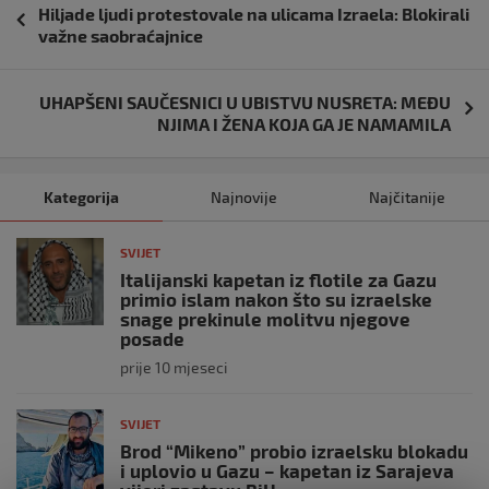
Hiljade ljudi protestovale na ulicama Izraela: Blokirali
objava
važne saobraćajnice
UHAPŠENI SAUČESNICI U UBISTVU NUSRETA: MEĐU
NJIMA I ŽENA KOJA GA JE NAMAMILA
Kategorija
Najnovije
Najčitanije
SVIJET
Italijanski kapetan iz flotile za Gazu
primio islam nakon što su izraelske
snage prekinule molitvu njegove
posade
prije 10 mjeseci
SVIJET
Brod “Mikeno” probio izraelsku blokadu
i uplovio u Gazu – kapetan iz Sarajeva