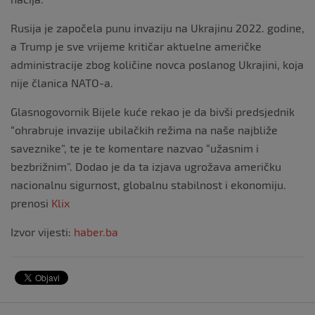
Rusija je započela punu invaziju na Ukrajinu 2022. godine,
a Trump je sve vrijeme kritičar aktuelne američke
administracije zbog količine novca poslanog Ukrajini, koja
nije članica NATO-a.
Glasnogovornik Bijele kuće rekao je da bivši predsjednik
“ohrabruje invazije ubilačkih režima na naše najbliže
saveznike”, te je te komentare nazvao “užasnim i
bezbrižnim”. Dodao je da ta izjava ugrožava američku
nacionalnu sigurnost, globalnu stabilnost i ekonomiju.
prenosi
Klix
Izvor vijesti:
haber.ba
Navigacija