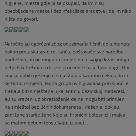
higijene, mjesta gdje bi se okupali, da im nisu
obezbijeđene maske i dezinfekcijska sredstva i da im niko
ništa ne govori.
Naročito su ogorčeni zbog oduzimanja ličnih dokumanata
nakon prelaska granice. Ističu, poštovaće sve naredbe
nadležnih, ali ne mogu razumjeti da u svojoj državi imaju
neljudski tretman i da sve procedure traju tako dugo. Oni
koji su dobili rješenje o smještaju u karantin čekaju da ih
se tamo i smjesti. Jedna grupa ovih građana preksinoć je
trebala biti smještena u karantin u Cazinskoj mederesi,
ali su vraćeni uz obrazloženje da ne mogu biti primljeni
na smještaj bez ličnih dokumenata i rješenja, dok su
zadržane starije žene koje su hronični bolesnici i majka
sa malom bebom (poslušajte izjave)…