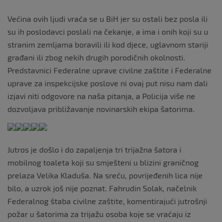
Većina ovih ljudi vraća se u BiH jer su ostali bez posla ili
su ih poslodavci poslali na čekanje, a ima i onih koji su u
stranim zemljama boravili ili kod djece, uglavnom stariji
građani ili zbog nekih drugih porodičnih okolnosti.
Predstavnici Federalne uprave civilne zaštite i Federalne
uprave za inspekcijske poslove ni ovaj put nisu nam dali
izjavi niti odgovore na naša pitanja, a Policija više ne
dozvoljava približavanje novinarskih ekipa šatorima.
Jutros je došlo i do zapaljenja tri trijažna šatora i
mobilnog toaleta koji su smješteni u blizini graničnog
prelaza Velika Kladuša. Na sreću, povrijeđenih lica nije
bilo, a uzrok još nije poznat. Fahrudin Solak, načelnik
Federalnog štaba civilne zaštite, komentirajući jutrošnji
požar u šatorima za trijažu osoba koje se vraćaju iz