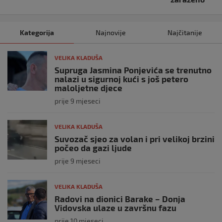
Kategorija
Najnovije
Najčitanije
VELIKA KLADUŠA
Supruga Jasmina Ponjevića se trenutno
nalazi u sigurnoj kući s još petero
maloljetne djece
prije 9 mjeseci
VELIKA KLADUŠA
Suvozač sjeo za volan i pri velikoj brzini
počeo da gazi ljude
prije 9 mjeseci
VELIKA KLADUŠA
Radovi na dionici Barake – Donja
Vidovska ulaze u završnu fazu
prije 10 mjeseci