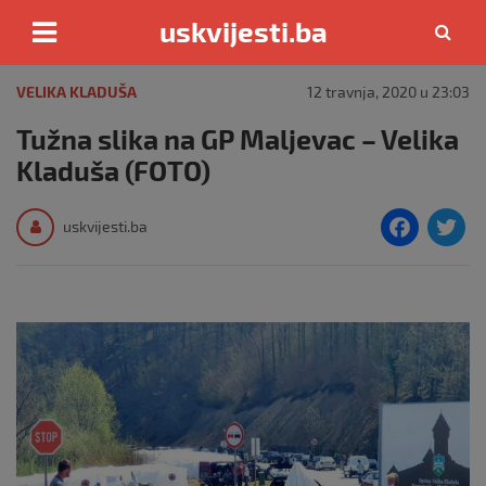
uskvijesti.ba
Skip
to
VELIKA KLADUŠA
12 travnja, 2020 u 23:03
content
Tužna slika na GP Maljevac – Velika
Kladuša (FOTO)
F
T
uskvijesti.ba
a
c
i
e
e
b
o
o
k