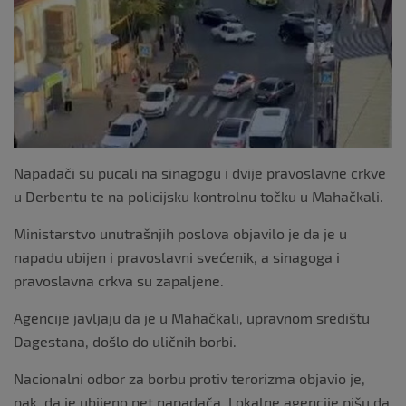
Napadači su pucali na sinagogu i dvije pravoslavne crkve
u Derbentu te na policijsku kontrolnu točku u Mahačkali.
Ministarstvo unutrašnjih poslova objavilo je da je u
napadu ubijen i pravoslavni svećenik, a sinagoga i
pravoslavna crkva su zapaljene.
Agencije javljaju da je u Mahačkali, upravnom središtu
Dagestana, došlo do uličnih borbi.
Nacionalni odbor za borbu protiv terorizma objavio je,
pak, da je ubijeno pet napadača. Lokalne agencije pišu da