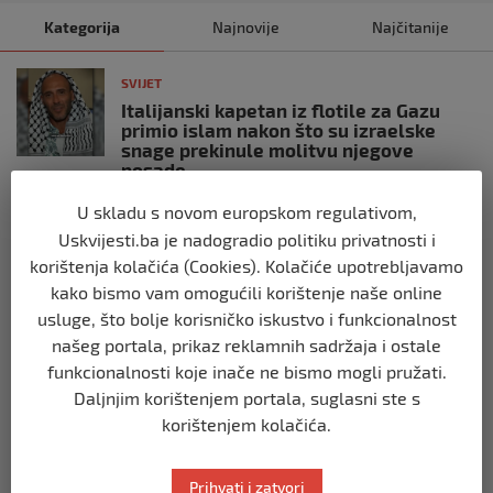
Kategorija
Najnovije
Najčitanije
SVIJET
Italijanski kapetan iz flotile za Gazu
primio islam nakon što su izraelske
snage prekinule molitvu njegove
posade
prije 10 mjeseci
U skladu s novom europskom regulativom,
Uskvijesti.ba je nadogradio politiku privatnosti i
SVIJET
korištenja kolačića (Cookies). Kolačiće upotrebljavamo
Brod “Mikeno” probio izraelsku blokadu
kako bismo vam omogućili korištenje naše online
i uplovio u Gazu – kapetan iz Sarajeva
usluge, što bolje korisničko iskustvo i funkcionalnost
vijori zastavu BiH
našeg portala, prikaz reklamnih sadržaja i ostale
prije 10 mjeseci
funkcionalnosti koje inače ne bismo mogli pružati.
Daljnjim korištenjem portala, suglasni ste s
SVIJET
korištenjem kolačića.
Opsadno stanje u Münchenu, odjeknulo
nekoliko eksplozija: Ima žrtava,
policijske snage na terenu
Prihvati i zatvori