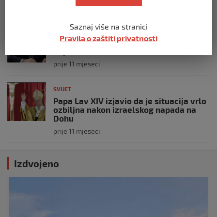
prije 10 mjeseci
Saznaj više na stranici
SVIJET
Pravila o zaštiti privatnosti
Putin: Spremni smo vojno uzvratiti
Zapadu
prije 11 mjeseci
SVIJET
Papa Lav XIV izjavio da je situacija vrlo
ozbiljna nakon izraelskog napada na
Dohu
prije 11 mjeseci
Izdvojeno