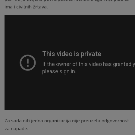
ima i civilnih žrtava.
Za sada niti jedna organizacija nije preuzela odgovornost
za napade.