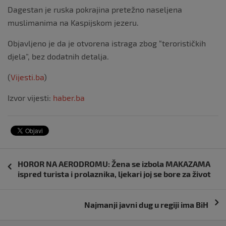
Dagestan je ruska pokrajina pretežno naseljena
muslimanima na Kaspijskom jezeru.
Objavljeno je da je otvorena istraga zbog “terorističkih
djela”, bez dodatnih detalja.
(
Vijesti.ba
)
Izvor vijesti:
haber.ba
Navigacija
HOROR NA AERODROMU: Žena se izbola MAKAZAMA
objava
ispred turista i prolaznika, ljekari joj se bore za život
Najmanji javni dug u regiji ima BiH