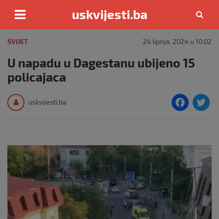
uskvijesti.ba
Skip
to
SVIJET
24 lipnja, 2024 u 10:02
content
U napadu u Dagestanu ubijeno 15
policajaca
F
T
uskvijesti.ba
a
c
i
e
e
b
o
o
k