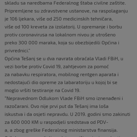
skladu sa naredbama Federalnog štaba civilne zaštite.
Pripremljene su zdravstvene ustanove, na raspolaganju
je 106 ljekara, više od 250 medicinskih tehničara,
više od 100 kreveta za izolatorij. U opremanje i borbu
protiv coronavirusa na lokalnom nivou je utrošeno
preko 300 000 maraka, koja su obezbijedili Općina i
privrednici.”
Općina Tešanj se u dva navrata obraćala Vladi FBiH, u
vezi borbe protiv Covid 19, zahtjevom za pomoć
za nabavku respiratora, mobilnog rentgen aparata i
nedostajući dio opreme za labaratoriju u kojoj bi se
moglo vršiti testiranje na Covid 19.
“Nepravednom Odlukom Vlade FBiH smo iznenađeni i
razočarani. Ovo nije prvi put da Tešanj ima loša
iskustva i da osjeti nepravdu. U 2019. godini smo zakinuti
za 600 000 KM u raspodjeli sredstava od PDV-
a, a zbog greške Federalnog ministarstva finansija.