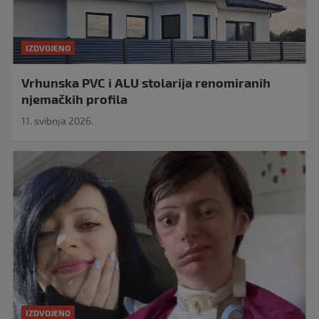
IZDVOJENO
Vrhunska PVC i ALU stolarija renomiranih
njemačkih profila
11. svibnja 2026.
IZDVOJENO