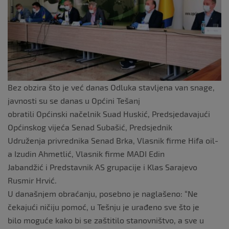
o
k
Bez obzira što je već danas Odluka stavljena van snage,
javnosti su se danas u Općini Tešanj
obratili Općinski načelnik Suad Huskić, Predsjedavajući
Općinskog vijeća Senad Subašić, Predsjednik
Udruženja privrednika Senad Brka, Vlasnik firme Hifa oil-
a Izudin Ahmetlić, Vlasnik firme MADI Edin
Jabandžić i Predstavnik AS grupacije i Klas Sarajevo
Rusmir Hrvić.
U današnjem obraćanju, posebno je naglašeno: “Ne
čekajući ničiju pomoć, u Tešnju je urađeno sve što je
bilo moguće kako bi se zaštitilo stanovništvo, a sve u