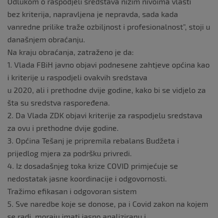
Odlukom o raspodjeli sredstava nižim nivoima vlasti
bez kriterija, napravljena je nepravda, sada kada
vanredne prilike traže ozbiljnost i profesionalnost”, stoji u
današnjem obraćanju.
Na kraju obraćanja, zatraženo je da:
1. Vlada FBiH javno objavi podnesene zahtjeve općina kao
i kriterije u raspodjeli ovakvih sredstava
u 2020, ali i prethodne dvije godine, kako bi se vidjelo za
šta su sredstva raspoređena.
2. Da Vlada ZDK objavi kriterije za raspodjelu sredstava
za ovu i prethodne dvije godine.
3. Općina Tešanj je pripremila rebalans Budžeta i
prijedlog mjera za podršku privredi.
4. Iz dosadašnjeg toka krize COVID primjećuje se
nedostatak jasne koordinacije i odgovornosti.
Tražimo efikasan i odgovoran sistem
5. Sve naredbe koje se donose, pa i Covid zakon na kojem
se radi, moraju imati jasno analiziranu i