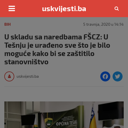
uskvijesti.ba
Skip
to
BIH
5 travnja, 2020 u 14:14
content
U skladu sa naredbama FŠCZ: U
Tešnju je urađeno sve što je bilo
moguće kako bi se zaštitilo
stanovništvo
F
T
uskvijesti.ba
a
c
i
e
e
b
o