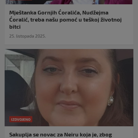
Mještanka Gornjih Ćoralića, Nudžejma
Ćoralić, treba našu pomoć u teškoj životnoj
bitci
25. listopada 2025.
IZDVOJENO
Sakuplja se novac za Neiru koja je, zbog