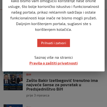
kako bismo vam omogućili korištenje naše online
Kategorija
Najnovije
Najčitanije
usluge, što bolje korisničko iskustvo i funkcionalnost
našeg portala, prikaz reklamnih sadržaja i ostale
BIH
funkcionalnosti koje inače ne bismo mogli pružati.
Ravnopravnost da — politička
Daljnjim korištenjem portala, suglasni ste s
manipulacija ne
korištenjem kolačića.
prije 2 mjeseca
Prihvati i zatvori
BIH
Postoje razne špekulacije oko ukidanja
OHR-a – šta vi mislite?
Saznaj više na stranici
prije 3 mjeseca
Pravila o zaštiti privatnosti
BIH
Zašto Bakir Izetbegović trenutno ima
najveće šanse za povratak u
Predsjedništvo BiH
prije 3 mjeseca