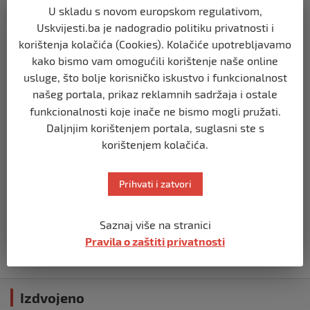
U skladu s novom europskom regulativom,
TIMELINE
Uskvijesti.ba je nadogradio politiku privatnosti i
Staša Košarac na mukama: Evo šta su
mu uradili
korištenja kolačića (Cookies). Kolačiće upotrebljavamo
prije 3 godine
kako bismo vam omogućili korištenje naše online
usluge, što bolje korisničko iskustvo i funkcionalnost
našeg portala, prikaz reklamnih sadržaja i ostale
TIMELINE
funkcionalnosti koje inače ne bismo mogli pružati.
Ko završi svoj dan zikrom i veličanjem
Allaha, cijeli dan će mu biti upisan kao
Daljnjim korištenjem portala, suglasni ste s
zikr
korištenjem kolačića.
prije 3 godine
Prihvati i zatvori
TIMELINE
Tužilaštvo BiH podiglo optužnicu protiv
tri Srbina zbog ratnih zločina nad
Saznaj više na stranici
Bošnjacima na području Vlasenice
Pravila o zaštiti privatnosti
prije 3 godine
Izdvojeno