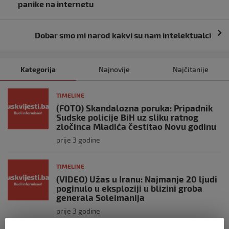
objava
panike na internetu
Dobar smo mi narod kakvi su nam intelektualci
Kategorija
Najnovije
Najčitanije
TIMELINE
(FOTO) Skandalozna poruka: Pripadnik
Sudske policije BiH uz sliku ratnog
zločinca Mladića čestitao Novu godinu
prije 3 godine
TIMELINE
(VIDEO) Užas u Iranu: Najmanje 20 ljudi
poginulo u eksploziji u blizini groba
generala Soleimanija
prije 3 godine