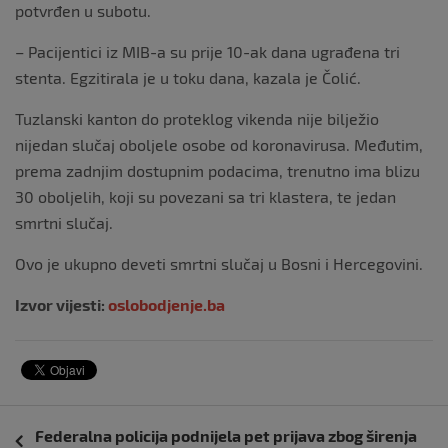
potvrđen u subotu.
– Pacijentici iz MIB-a su prije 10-ak dana ugrađena tri
stenta. Egzitirala je u toku dana, kazala je Čolić.
Tuzlanski kanton do proteklog vikenda nije bilježio
nijedan slučaj oboljele osobe od koronavirusa. Međutim,
prema zadnjim dostupnim podacima, trenutno ima blizu
30 oboljelih, koji su povezani sa tri klastera, te jedan
smrtni slučaj.
Ovo je ukupno deveti smrtni slučaj u Bosni i Hercegovini.
Izvor vijesti:
oslobodjenje.ba
Navigacija
Federalna policija podnijela pet prijava zbog širenja