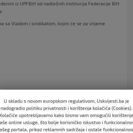
edenim iz UPFBiH od nadležnih institucija Federacije BiH
a:
a sa Vladom i sindikatom, kojim će se za vrijeme
postoji potreba, ali ne manje od minimalne plaće;
U skladu s novom europskom regulativom, Uskvijesti.ba je
nadogradio politiku privatnosti i korištenja kolačića (Cookies).
Kolačiće upotrebljavamo kako bismo vam omogućili korištenj
ogovorenom iznosu;
aše online usluge, što bolje korisničko iskustvo i funkcionalno
e države i sl.
ašeg portala, prikaz reklamnih sadržaja i ostale funkcionalnos