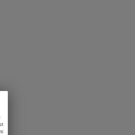
e
st
ti