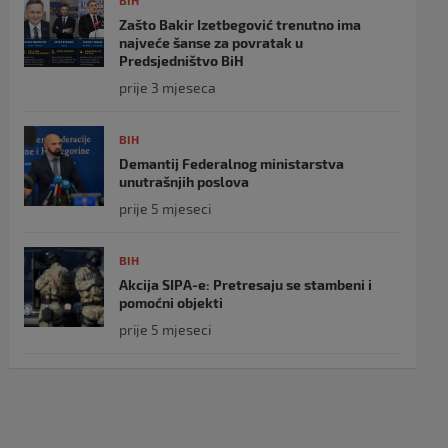
BIH
Zašto Bakir Izetbegović trenutno ima
najveće šanse za povratak u
Predsjedništvo BiH
prije 3 mjeseca
BIH
Demantij Federalnog ministarstva
unutrašnjih poslova
prije 5 mjeseci
BIH
Akcija SIPA-e: Pretresaju se stambeni i
pomoćni objekti
prije 5 mjeseci