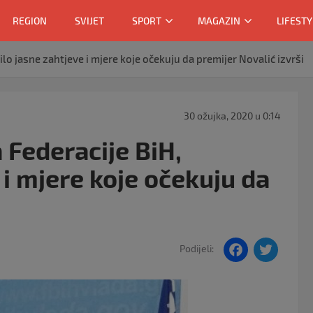
REGION
SVIJET
SPORT
MAGAZIN
LIFESTY
lo jasne zahtjeve i mjere koje očekuju da premijer Novalić izvrši
30 ožujka, 2020 u 0:14
Federacije BiH,
 i mjere koje očekuju da
F
T
Podijeli:
a
w
c
itt