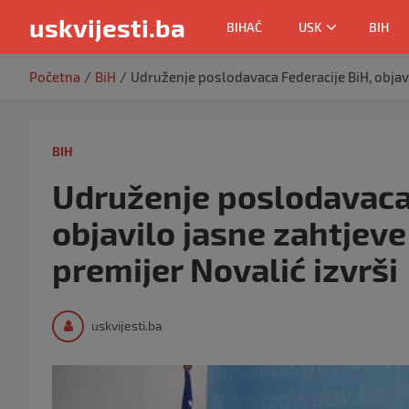
uskvijesti.ba
BIHAĆ
USK
BIH
Skip
Početna
BiH
Udruženje poslodavaca Federacije BiH, objavi
to
content
BIH
Udruženje poslodavaca 
objavilo jasne zahtjeve
premijer Novalić izvrši
uskvijesti.ba