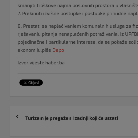
smanjiti troškove najma poslovnih prostora u vlasništ
7. Prekinuti izvršne postupke i postupke prinudne napla
8. Prestati sa naplaćivanjem komunalnih usluga za fizič
rješavanju pitanja nenaplaćenih potraživanja. Iz UPF
pojedinačne i partikularne interese, da se pokaže soli
ekonomiju,piše
Depo
Izvor vijesti: haber.ba
Navigacija
Turizam je pregažen i zadnji koji će ustati
objava