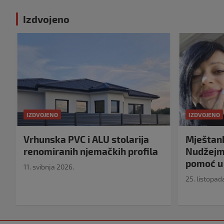
Izdvojeno
IZDVOJENO
IZDVOJENO
Vrhunska PVC i ALU stolarija
Mještank
renomiranih njemačkih profila
Nudžejma
pomoć u 
11. svibnja 2026.
25. listopad