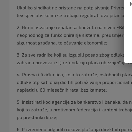
Ukoliko sindikat ne pristane na potpisivanje Privreme
lex specialis kojim se trebaju regulirati ova pitanja.
2. Hitno usvajanje rebalansa budžeta na nivou FBiH, ka
neophodnog za funkcioniranje sistema, preusmjeriti na
sigurnost građana, te očuvanje ekonomije;
3. Za sve radnike koji su izgubili posao zbog odluka in
zabrana prevoza i sl) refundaciju plaća obezbjeđuje dr
4. Pravna i fizička lica, koja to zatraže, osloboditi p
odluke otpisati onaj dio tih potraživanja proporcional
naplatiti u 60 mjesečnih rata ,bez kamate;
5. Insistirati kod agencije za bankarstvo i banaka, da
koji to zatraže, u protivnom federacija i kantoni trebaju
po prestanku krize;
6. Privremeno odgoditi rokove plaćanja direktnih porez