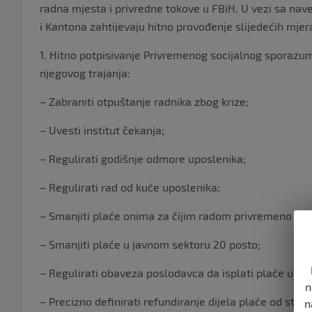
radna mjesta i privredne tokove u FBiH. U vezi sa nav
i Kantona zahtijevaju hitno provođenje slijedećih mjer
1. Hitno potpisivanje Privremenog socijalnog sporazum
njegovog trajanja:
– Zabraniti otpuštanje radnika zbog krize;
– Uvesti institut čekanja;
– Regulirati godišnje odmore uposlenika;
– Regulirati rad od kuće uposlenika;
– Smanjiti plaće onima za čijim radom privremeno ne 
– Smanjiti plaće u javnom sektoru 20 posto;
– Regulirati obaveza poslodavca da isplati plaće u d
n
– Precizno definirati refundiranje dijela plaće od stran
n