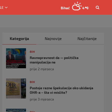
LE
Bihać
4
Kategorija
Najnovije
Najčitanije
BIH
Ravnopravnost da — politička
manipulacija ne
prije 2 mjeseca
BIH
Postoje razne špekulacije oko ukidanja
OHR-a – šta vi mislite?
prije 3 mjeseca