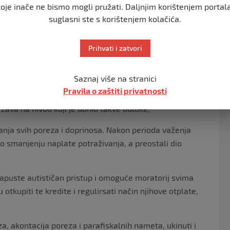
koje inače ne bismo mogli pružati. Daljnjim korištenjem portala
nog socijalnog sporazuma, u tom slučaju treba donijeti
suglasni ste s korištenjem kolačića.
ntona, opština i gradova i sav prihod, osim
Prihvati i zatvori
 sprečavanje širenja zaraze, socijalnu i zdravstvenu
Saznaj više na stranici
Pravila o zaštiti privatnosti
stitucija sistema (zabrana rada, zabrana kretanja,
žava na nivou koji je donio takve odluke;
laćanja svih poreza i doprinosa. Nakon perioda važenja
no smanjenju naplate potraživanja, a preostali dio
 napuste autističan pristup i omoguće moratorij svima
 otkupiti te kredite i regulirsati način njihove otplate,
a, akontacija poreza i parafiskalnih nameta, ukinuti i