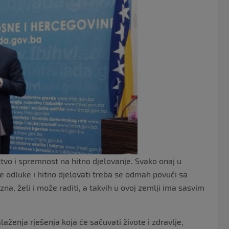
e
er
b
o
o
k
tvo i spremnost na hitno djelovanje. Svako onaj u
 odluke i hitno djelovati treba se odmah povući sa
zna, želi i može raditi, a takvih u ovoj zemlji ima sasvim
aženja rješenja koja će sačuvati živote i zdravlje,