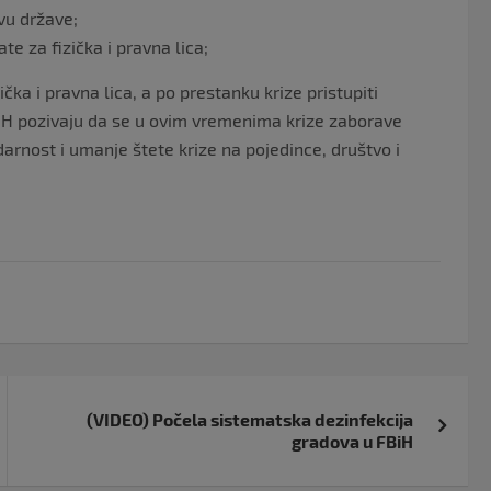
vu države;
te za fizička i pravna lica;
ka i pravna lica, a po prestanku krize pristupiti
BiH pozivaju da se u ovim vremenima krize zaborave
darnost i umanje štete krize na pojedince, društvo i
(VIDEO) Počela sistematska dezinfekcija
gradova u FBiH