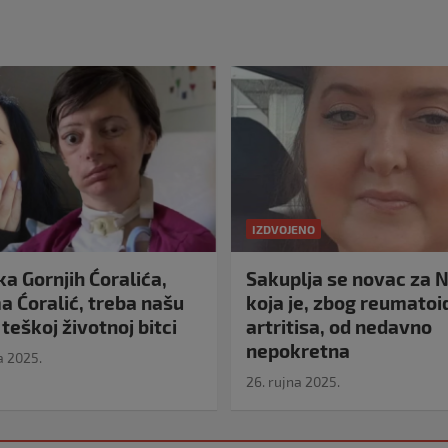
IZDVOJENO
a Gornjih Ćoralića,
Sakuplja se novac za N
 Ćoralić, treba našu
koja je, zbog reumato
teškoj životnoj bitci
artritisa, od nedavno
nepokretna
a 2025.
26. rujna 2025.