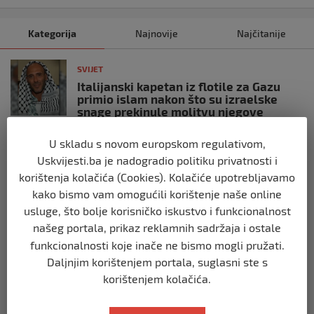
Kategorija
Najnovije
Najčitanije
SVIJET
Italijanski kapetan iz flotile za Gazu
primio islam nakon što su izraelske
snage prekinule molitvu njegove
posade
U skladu s novom europskom regulativom,
prije 10 mjeseci
Uskvijesti.ba je nadogradio politiku privatnosti i
korištenja kolačića (Cookies). Kolačiće upotrebljavamo
SVIJET
kako bismo vam omogućili korištenje naše online
Brod “Mikeno” probio izraelsku blokadu
i uplovio u Gazu – kapetan iz Sarajeva
usluge, što bolje korisničko iskustvo i funkcionalnost
vijori zastavu BiH
našeg portala, prikaz reklamnih sadržaja i ostale
prije 10 mjeseci
funkcionalnosti koje inače ne bismo mogli pružati.
Daljnjim korištenjem portala, suglasni ste s
SVIJET
korištenjem kolačića.
Opsadno stanje u Münchenu, odjeknulo
nekoliko eksplozija: Ima žrtava,