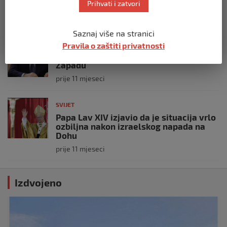
policijske snage na terenu
Prihvati i zatvori
prije 10 mjeseci
Saznaj više na stranici
SVIJET
Pravila o zaštiti privatnosti
Putin: Spremni smo vojno uzvratiti
Zapadu
prije 11 mjeseci
SVIJET
Papa Lav XIV izjavio da je situacija vrlo
ozbiljna nakon izraelskog napada na
Dohu
prije 11 mjeseci
Izdvojeno