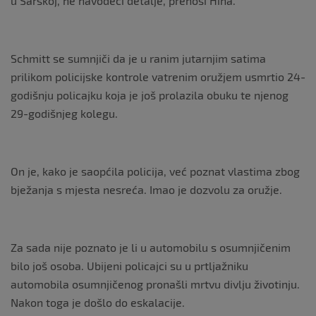
u Sarskoj, ne navodeći detalje, prenosi Hina.
Schmitt se sumnjiči da je u ranim jutarnjim satima
prilikom policijske kontrole vatrenim oružjem usmrtio 24-
godišnju policajku koja je još prolazila obuku te njenog
29-godišnjeg kolegu.
On je, kako je saopćila policija, već poznat vlastima zbog
bježanja s mjesta nesreća. Imao je dozvolu za oružje.
Za sada nije poznato je li u automobilu s osumnjičenim
bilo još osoba. Ubijeni policajci su u prtljažniku
automobila osumnjičenog pronašli mrtvu divlju životinju.
Nakon toga je došlo do eskalacije.