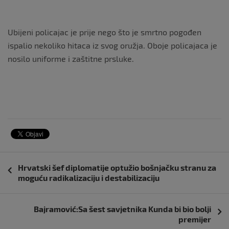
Ubijeni policajac je prije nego što je smrtno pogođen
ispalio nekoliko hitaca iz svog oružja. Oboje policajaca je
nosilo uniforme i zaštitne prsluke.
Navigacija
Hrvatski šef diplomatije optužio bošnjačku stranu za
objava
moguću radikalizaciju i destabilizaciju
Bajramović:Sa šest savjetnika Kunda bi bio bolji
premijer