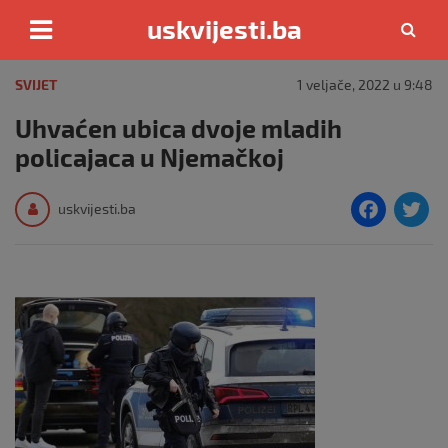
uskvijesti.ba
Skip
to
SVIJET
1 veljače, 2022 u 9:48
content
Uhvaćen ubica dvoje mladih
policajaca u Njemačkoj
F
T
uskvijesti.ba
a
c
i
e
e
b
o
o
k