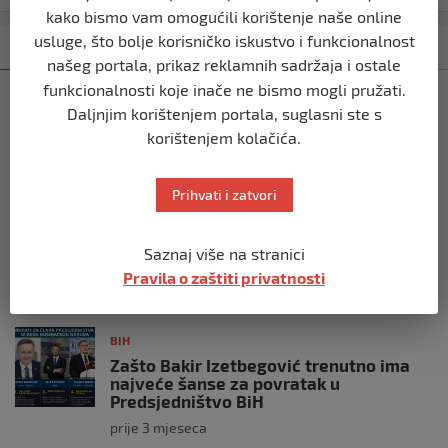
kako bismo vam omogućili korištenje naše online
usluge, što bolje korisničko iskustvo i funkcionalnost
Kategorija
Najnovije
Najčitanije
našeg portala, prikaz reklamnih sadržaja i ostale
funkcionalnosti koje inače ne bismo mogli pružati.
BIH
Daljnjim korištenjem portala, suglasni ste s
Ravnopravnost da — politička
korištenjem kolačića.
manipulacija ne
prije 2 mjeseca
Prihvati i zatvori
BIH
Postoje razne špekulacije oko ukidanja
Saznaj više na stranici
OHR-a – šta vi mislite?
Pravila o zaštiti privatnosti
prije 3 mjeseca
BIH
Zašto Bakir Izetbegović trenutno ima
najveće šanse za povratak u
Predsjedništvo BiH
prije 3 mjeseca