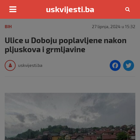
uskvijesti.ba
Skip
to
BIH
27 lipnja, 2024 u 15:32
content
Ulice u Doboju poplavljene nakon
pljuskova i grmljavine
F
T
uskvijesti.ba
a
c
i
e
e
b
o
o
k