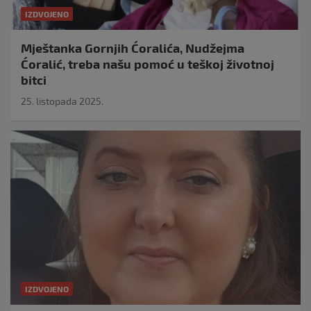
IZDVOJENO
Mještanka Gornjih Ćoralića, Nudžejma
Ćoralić, treba našu pomoć u teškoj životnoj
bitci
25. listopada 2025.
IZDVOJENO