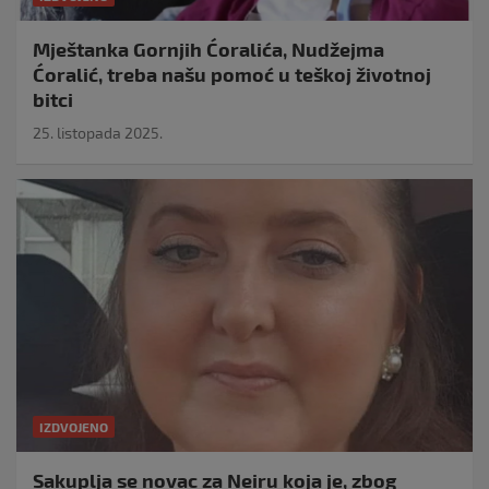
Mještanka Gornjih Ćoralića, Nudžejma
Ćoralić, treba našu pomoć u teškoj životnoj
bitci
25. listopada 2025.
IZDVOJENO
Sakuplja se novac za Neiru koja je, zbog