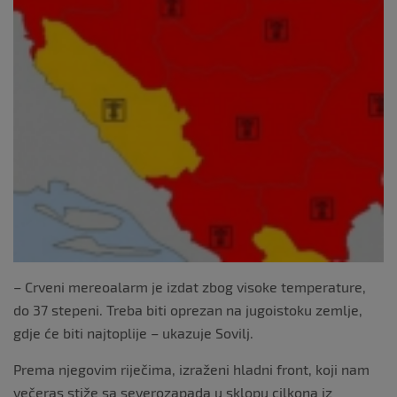
k
– Crveni mereoalarm je izdat zbog visoke temperature,
do 37 stepeni. Treba biti oprezan na jugoistoku zemlje,
gdje će biti najtoplije – ukazuje Sovilj.
Prema njegovim riječima, izraženi hladni front, koji nam
večeras stiže sa severozapada u sklopu cilkona iz