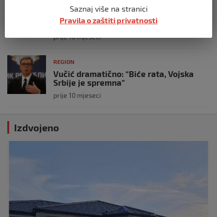
Koza ogrebala dijete u zoološkom vrtu,
Saznaj više na stranici
roditelji zvali hitnu i policiju: “Došli su
Pravila o zaštiti privatnosti
uhapsiti kozu”
prije 10 mjeseci
REGION
Vučić dramatično: “Biće rata, Vojska
Srbije je spremna”
prije 10 mjeseci
Izdvojeno