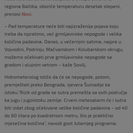
regiona Baltika, oboriće temperaturu desetak stepeni,
prenosi
Novi
.
– Pad temperature neće biti najizraženija pojava koju
treba da ispratimo, već grmljavinske nepogode i velika
količina padavina. Danas, u večernjim satima, najpre u
Vojvodini, Podrinju, Mačvanskom i Kolubarskom okrugu,
možemo očekivati prve grmljavinske nepogode sa
gradom i olujnim vetrom – kaže Sovilj.
Hidrometerolog ističe da će se nepogode, potom,
premještati preko Beograda, sjevera Šumadije ka
istoku.”Rizik od grada se sutra premešta sa ovih područja
ka jugu i jugoistoku zemlje. Crveni meteoalarm će i sutra
biti izdat zbog očekivane velike količine padavina – od 40
do 80 litara po kvadratnom metru, što je praktično
mjesečina količina”, navodi gost Jutarnjeg programa.