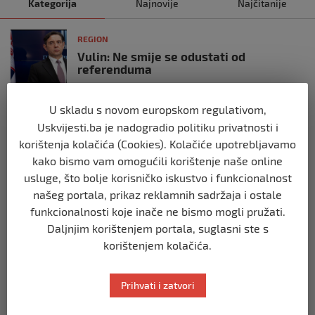
Kategorija
Najnovije
Najčitanije
REGION
Vulin: Ne smije se odustati od
referenduma
prije 10 mjeseci
U skladu s novom europskom regulativom,
REGION
Uskvijesti.ba je nadogradio politiku privatnosti i
Mira se dvadeseti put cijepila protiv
korištenja kolačića (Cookies). Kolačiće upotrebljavamo
gripe: ‘Zato da ne budem bolesna’
kako bismo vam omogućili korištenje naše online
prije 10 mjeseci
usluge, što bolje korisničko iskustvo i funkcionalnost
našeg portala, prikaz reklamnih sadržaja i ostale
REGION
funkcionalnosti koje inače ne bismo mogli pružati.
Predsjednik Srbije Aleksandar Vučić
Daljnjim korištenjem portala, suglasni ste s
poslao vijenac: Posljednji pozdrav
korištenjem kolačića.
Halidu
prije 10 mjeseci
Prihvati i zatvori
REGION