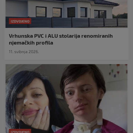
IZDVOJENO
Vrhunska PVC i ALU stolarija renomiranih
njemačkih profila
11. svibnja 2026.
IZDVOJENO