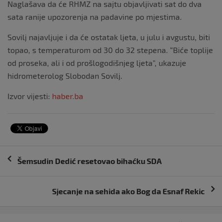
Naglašava da će RHMZ na sajtu objavljivati sat do dva
sata ranije upozorenja na padavine po mjestima.
Sovilj najavljuje i da će ostatak ljeta, u julu i avgustu, biti
topao, s temperaturom od 30 do 32 stepena. “Biće toplije
od proseka, ali i od prošlogodišnjeg ljeta”, ukazuje
hidrometerolog Slobodan Sovilj.
Izvor vijesti:
haber.ba
Navigacija
Šemsudin Dedić resetovao bihaćku SDA
objava
Sjecanje na sehida ako Bog da Esnaf Rekic