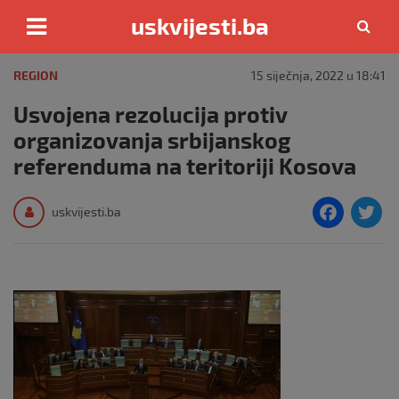
uskvijesti.ba
Skip
to
REGION
15 siječnja, 2022 u 18:41
content
Usvojena rezolucija protiv
organizovanja srbijanskog
referenduma na teritoriji Kosova
F
T
uskvijesti.ba
a
c
i
e
e
b
o
o