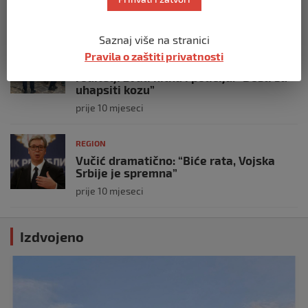
prije 10 mjeseci
Saznaj više na stranici
REGION
Pravila o zaštiti privatnosti
Koza ogrebala dijete u zoološkom vrtu,
roditelji zvali hitnu i policiju: “Došli su
uhapsiti kozu”
prije 10 mjeseci
REGION
Vučić dramatično: “Biće rata, Vojska
Srbije je spremna”
prije 10 mjeseci
Izdvojeno