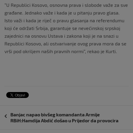
“U Republici Kosovo, osnovna prava i slobode važe za sve
građane. Jednako važe i kada je u pitanju pravo glasa.
Isto važi i kada je riječ o pravu glasanja na referendumu
koji će održati Srbija, garantuje se nevećinskoj srpskoj
zajednici na osnovu Ustava i zakona koji je na snazi u
Republici Kosovo, ali ostvarivanje ovog prava mora da se
vrši pod okriljem naših pravnih normi“, rekao je Kurti.
Navigacija
Banjac napao bivšeg komandanta Armije
objava
RBiH:Hamdija Abdić došao u Prijedor da provocira