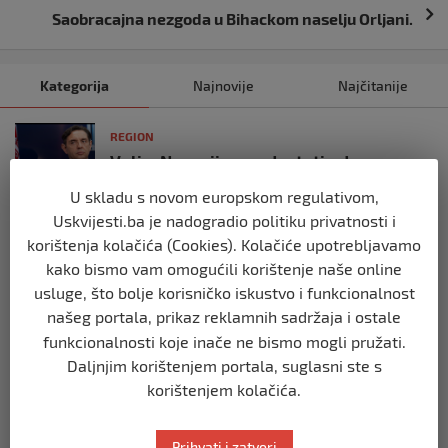
Saobracajna nezgoda u Bihackom naselju Orljani.
Kategorija
Najnovije
Najčitanije
REGION
Vulin: Ne smije se odustati od
referenduma
U skladu s novom europskom regulativom,
prije 10 mjeseci
Uskvijesti.ba je nadogradio politiku privatnosti i
korištenja kolačića (Cookies). Kolačiće upotrebljavamo
REGION
kako bismo vam omogućili korištenje naše online
Mira se dvadeseti put cijepila protiv
usluge, što bolje korisničko iskustvo i funkcionalnost
gripe: ‘Zato da ne budem bolesna’
našeg portala, prikaz reklamnih sadržaja i ostale
prije 10 mjeseci
funkcionalnosti koje inače ne bismo mogli pružati.
Daljnjim korištenjem portala, suglasni ste s
REGION
korištenjem kolačića.
Predsjednik Srbije Aleksandar Vučić
poslao vijenac: Posljednji pozdrav
Halidu
Prihvati i zatvori