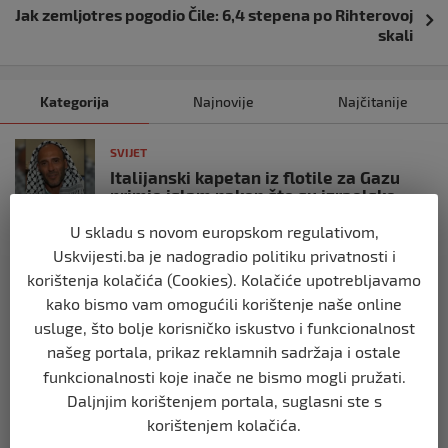
Јak zemljotres pogodio Čile: 6,4 stepena po Rihterovoj
skali
Kategorija
Najnovije
Najčitanije
SVIJET
Italijanski kapetan iz flotile za Gazu
primio islam nakon što su izraelske
snage prekinule molitvu njegove
posade
U skladu s novom europskom regulativom,
Uskvijesti.ba je nadogradio politiku privatnosti i
prije 10 mjeseci
korištenja kolačića (Cookies). Kolačiće upotrebljavamo
kako bismo vam omogućili korištenje naše online
SVIJET
usluge, što bolje korisničko iskustvo i funkcionalnost
Brod “Mikeno” probio izraelsku blokadu
i uplovio u Gazu – kapetan iz Sarajeva
našeg portala, prikaz reklamnih sadržaja i ostale
vijori zastavu BiH
funkcionalnosti koje inače ne bismo mogli pružati.
prije 10 mjeseci
Daljnjim korištenjem portala, suglasni ste s
korištenjem kolačića.
SVIJET