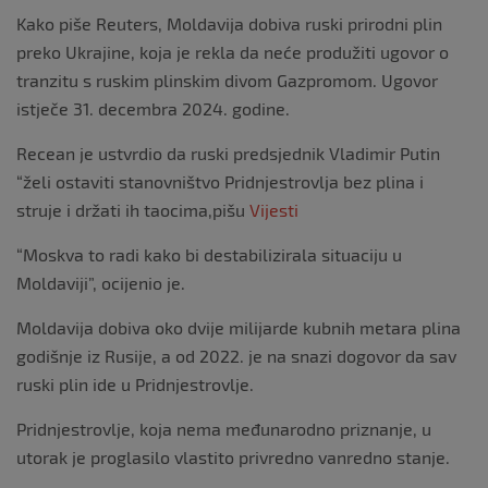
Kako piše Reuters, Moldavija dobiva ruski prirodni plin
preko Ukrajine, koja je rekla da neće produžiti ugovor o
tranzitu s ruskim plinskim divom Gazpromom. Ugovor
istječe 31. decembra 2024. godine.
Recean je ustvrdio da ruski predsjednik Vladimir Putin
“želi ostaviti stanovništvo Pridnjestrovlja bez plina i
struje i držati ih taocima,pišu
Vijesti
“Moskva to radi kako bi destabilizirala situaciju u
Moldaviji”, ocijenio je.
Moldavija dobiva oko dvije milijarde kubnih metara plina
godišnje iz Rusije, a od 2022. je na snazi dogovor da sav
ruski plin ide u Pridnjestrovlje.
Pridnjestrovlje, koja nema međunarodno priznanje, u
utorak je proglasilo vlastito privredno vanredno stanje.