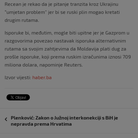
Recean je rekao da je pitanje tranzita kroz Ukrajinu
“umjetan problem” jer bi se ruski plin mogao kretati
drugim rutama.
Isporuke bi, međutim, mogle biti upitne jer je Gazprom u
razgovorima povezao nastavak isporuka alternativnim
rutama sa svojim zahtjevima da Moldavija plati dug za
prošle isporuke, koji prema ruskim izračunima iznosi 709
miliona dolara, napominje Reuters.
Izvor vijesti:
haber.ba
Navigacija
Plenković: Zakon o Južnoj interkonekciji s BiH je
objava
nepravda prema Hrvatima