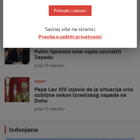
Opsadno stanje u Münchenu, odjeknulo
Prihvati i zatvori
nekoliko eksplozija: Ima žrtava,
policijske snage na terenu
prije 10 mjeseci
Saznaj više na stranici
Pravila o zaštiti privatnosti
SVIJET
Putin: Spremni smo vojno uzvratiti
Zapadu
prije 11 mjeseci
SVIJET
Papa Lav XIV izjavio da je situacija vrlo
ozbiljna nakon izraelskog napada na
Dohu
prije 11 mjeseci
Izdvojeno