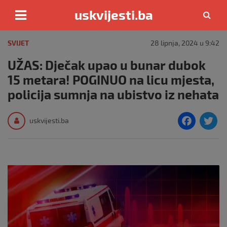
uskvijesti.ba
Skip
to
SVIJET
28 lipnja, 2024 u 9:42
content
UŽAS: Dječak upao u bunar dubok
15 metara! POGINUO na licu mjesta,
policija sumnja na ubistvo iz nehata
F
T
uskvijesti.ba
a
c
i
e
e
b
o
o