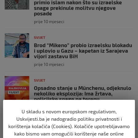
primio islam nakon što su izraelske
snage prekinule molitvu njegove
posade
prije 10 mjeseci
SVIJET
Brod “Mikeno” probio izraelsku blokadu
i uplovio u Gazu – kapetan iz Sarajeva
vijori zastavu BiH
prije 10 mjeseci
SVIJET
Opsadno stanje u Münchenu, odjeknulo
nekoliko eksplozija: Ima žrtava,
policijske snage na terenu
prije 10 mjeseci
U skladu s novom europskom regulativom,
Uskvijesti.ba je nadogradio politiku privatnosti i
SVIJET
korištenja kolačića (Cookies). Kolačiće upotrebljavamo
Putin: Spremni smo vojno uzvratiti
kako bismo vam omogućili korištenje naše online
Zapadu