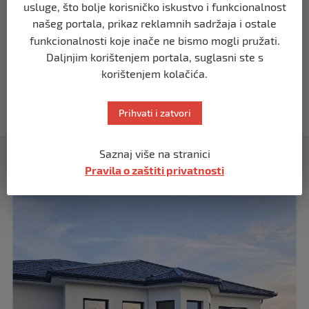
usluge, što bolje korisničko iskustvo i funkcionalnost
prije 11 mjeseci
našeg portala, prikaz reklamnih sadržaja i ostale
funkcionalnosti koje inače ne bismo mogli pružati.
SVIJET
Daljnjim korištenjem portala, suglasni ste s
Papa Lav XIV izjavio da je situacija vrlo
korištenjem kolačića.
ozbiljna nakon izraelskog napada na
Dohu
prije 11 mjeseci
Prihvati i zatvori
Saznaj više na stranici
Izdvojeno
Pravila o zaštiti privatnosti