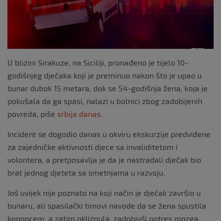
k
U blizini Sirakuze, na Siciliji, pronađeno je tijelo 10-
godišnjeg dječaka koji je preminuo nakon što je upao u
bunar dubok 15 metara, dok se 54-godišnja žena, koja je
pokušala da ga spasi, nalazi u bolnici zbog zadobijenih
povreda, piše
srbija danas
.
Incident se dogodio danas u okviru ekskurzije predviđene
za zajedničke aktivnosti djece sa invaliditetom i
volontera, a pretposavlja je da je nastradali dječak bio
brat jednog djeteta sa smetnjama u razvoju.
Još uvijek nije poznato na koji način je dječak završio u
bunaru, ali spasilački timovi navode da se žena spustila
konopcem, a zatim okliznula, zadobivši potres mozga.