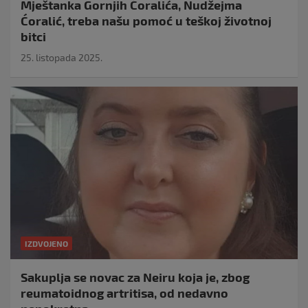
Mještanka Gornjih Ćoralića, Nudžejma
Ćoralić, treba našu pomoć u teškoj životnoj
bitci
25. listopada 2025.
IZDVOJENO
Sakuplja se novac za Neiru koja je, zbog
reumatoidnog artritisa, od nedavno