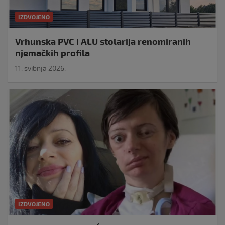
IZDVOJENO
Vrhunska PVC i ALU stolarija renomiranih
njemačkih profila
11. svibnja 2026.
IZDVOJENO