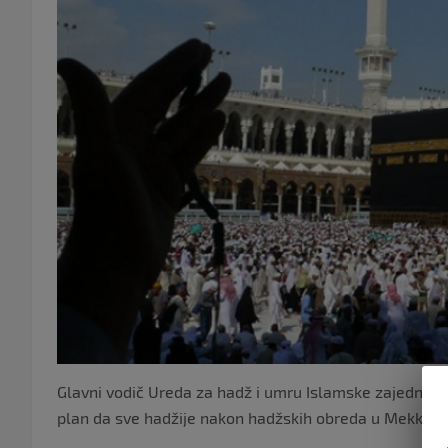
Glavni vodič Ureda za hadž i umru Islamske zajednice u
plan da sve hadžije nakon hadžskih obreda u Mekki po 