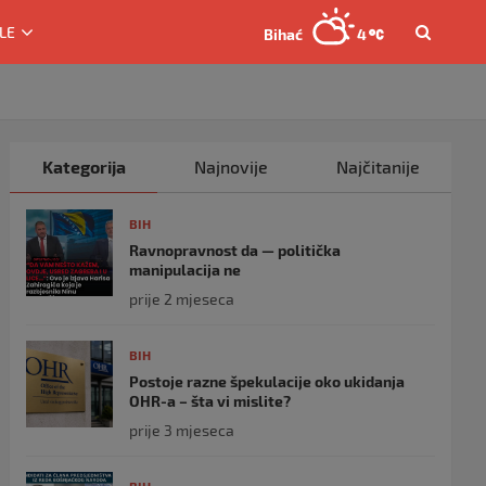
LE
Bihać
4
Kategorija
Najnovije
Najčitanije
BIH
Ravnopravnost da — politička
manipulacija ne
prije 2 mjeseca
BIH
Postoje razne špekulacije oko ukidanja
OHR-a – šta vi mislite?
prije 3 mjeseca