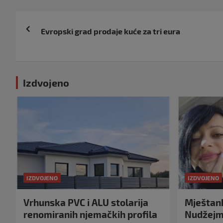
Navigacija
Evropski grad prodaje kuće za tri eura
objava
Izdvojeno
IZDVOJENO
IZDVOJENO
Vrhunska PVC i ALU stolarija
Mještank
renomiranih njemačkih profila
Nudžejma