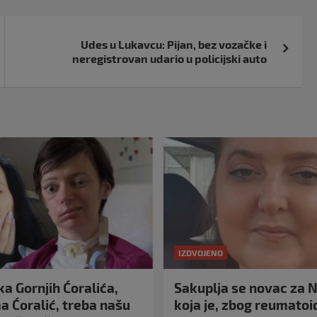
Udes u Lukavcu: Pijan, bez vozačke i
neregistrovan udario u policijski auto
IZDVOJENO
a Gornjih Ćoralića,
Sakuplja se novac za N
 Ćoralić, treba našu
koja je, zbog reumato