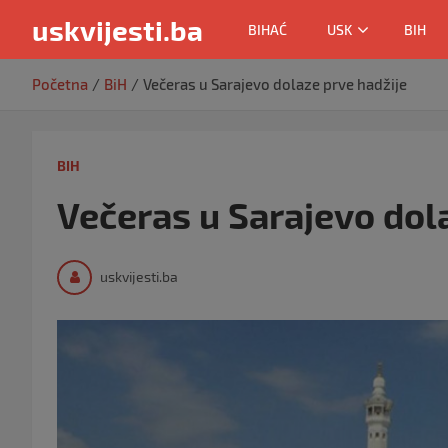
uskvijesti.ba
BIHAĆ
USK
BIH
Skip
Početna
BiH
Večeras u Sarajevo dolaze prve hadžije
to
content
BIH
Večeras u Sarajevo dol
uskvijesti.ba