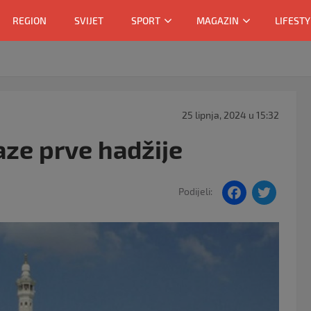
REGION
SVIJET
SPORT
MAGAZIN
LIFESTY
25 lipnja, 2024 u 15:32
aze prve hadžije
F
T
Podijeli:
a
w
c
itt
e
er
b
o