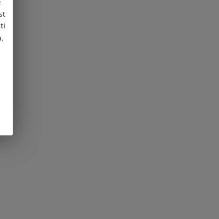
e
st
ti
,