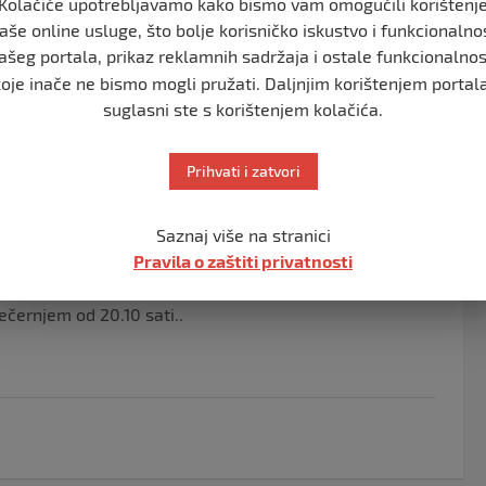
Kolačiće upotrebljavamo kako bismo vam omogućili korištenj
nu doputovala 20. juna. Oni će napustiti hotel oko
aše online usluge, što bolje korisničko iskustvo i funkcionalno
prema Sarajevu polete u 20.10 sati po lokalnom
ašeg portala, prikaz reklamnih sadržaja i ostale funkcionalnos
koje inače ne bismo mogli pružati. Daljnjim korištenjem portala
suglasni ste s korištenjem kolačića.
Medinu će doći 26. juna i prema Bosni i Hercegovini
Prihvati i zatvori
su sve hadžije dobro i zdravo u granicama očekivanim
 Bogu zahvaljujemo na svemu što smo postigli i
Saznaj više na stranici
i žive i zdrave – kazao je Čamdžić.
Pravila o zaštiti privatnosti
ije u Sarajevo dolaze sa po dva aviona dnevno, s
ečernjem od 20.10 sati..