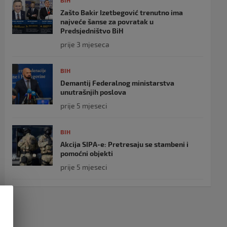
BIH
Zašto Bakir Izetbegović trenutno ima
najveće šanse za povratak u
Predsjedništvo BiH
prije 3 mjeseca
BIH
Demantij Federalnog ministarstva
unutrašnjih poslova
prije 5 mjeseci
BIH
Akcija SIPA-e: Pretresaju se stambeni i
pomoćni objekti
prije 5 mjeseci