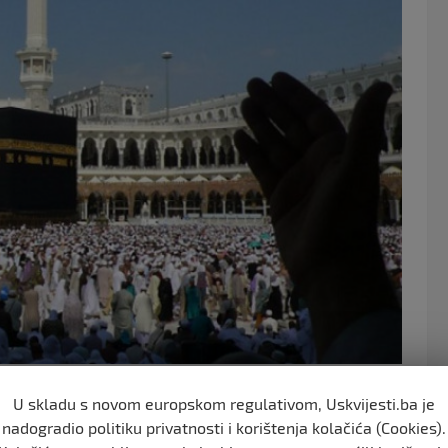
o
k
 Bosni i Hercegovini Izet-ef. Čamdžić podsjetio je na
U skladu s novom europskom regulativom, Uskvijesti.ba je
pet dana borave i u Medini, gradu Božijeg Poslanika.
nadogradio politiku privatnosti i korištenja kolačića (Cookies).