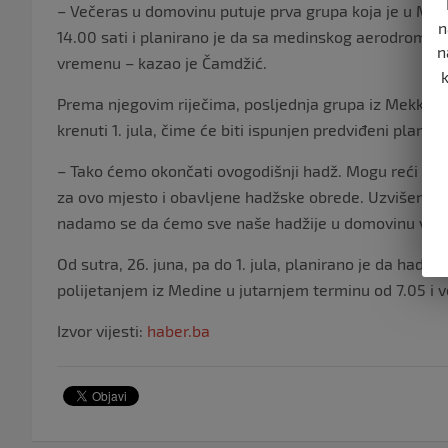
– Večeras u domovinu putuje prva grupa koja je u Medi
n
14.00 sati i planirano je da sa medinskog aerodroma 
n
vremenu – kazao je Čamdžić.
Prema njegovim riječima, posljednja grupa iz Mekke u 
krenuti 1. jula, čime će biti ispunjen predviđeni plan.
– Tako ćemo okončati ovogodišnji hadž. Mogu reći da 
za ovo mjesto i obavljene hadžske obrede. Uzvišenom
nadamo se da ćemo sve naše hadžije u domovinu vratit
Od sutra, 26. juna, pa do 1. jula, planirano je da hadž
polijetanjem iz Medine u jutarnjem terminu od 7.05 i v
Izvor vijesti:
haber.ba