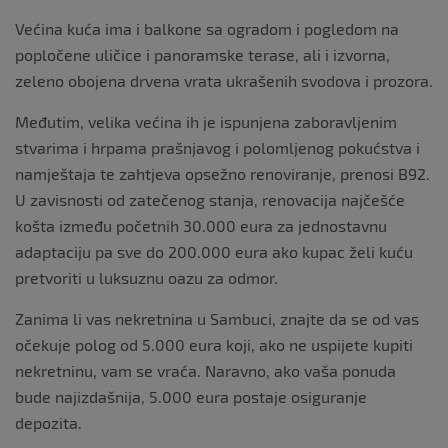
Većina kuća ima i balkone sa ogradom i pogledom na
popločene uličice i panoramske terase, ali i izvorna,
zeleno obojena drvena vrata ukrašenih svodova i prozora.
Međutim, velika većina ih je ispunjena zaboravljenim
stvarima i hrpama prašnjavog i polomljenog pokućstva i
namještaja te zahtjeva opsežno renoviranje, prenosi B92.
U zavisnosti od zatečenog stanja, renovacija najčešće
košta između početnih 30.000 eura za jednostavnu
adaptaciju pa sve do 200.000 eura ako kupac želi kuću
pretvoriti u luksuznu oazu za odmor.
Zanima li vas nekretnina u Sambuci, znajte da se od vas
očekuje polog od 5.000 eura koji, ako ne uspijete kupiti
nekretninu, vam se vraća. Naravno, ako vaša ponuda
bude najizdašnija, 5.000 eura postaje osiguranje
depozita.