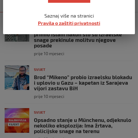
Kategorija
Najnovije
Najčitanije
Saznaj više na stranici
SVIJET
Pravila o zaštiti privatnosti
Italijanski kapetan iz flotile za Gazu
primio islam nakon što su izraelske
snage prekinule molitvu njegove
posade
prije 10 mjeseci
SVIJET
Brod “Mikeno” probio izraelsku blokadu
i uplovio u Gazu – kapetan iz Sarajeva
vijori zastavu BiH
prije 10 mjeseci
SVIJET
Opsadno stanje u Münchenu, odjeknulo
nekoliko eksplozija: Ima žrtava,
policijske snage na terenu