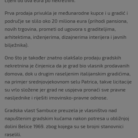
cijeni od dva eura po nekretnini.
Prva prodaja privukla je međunarodne kupce i u gradić i
područje se slilo oko 20 miliona eura (prihodi pansiona,
novih trgovina, prometi od ugovora s graditeljima,
arhitektima, inženjerima, dizajnerima interijera i javnih
bilježnika).
Ono što je također znatno olakšalo prodaju gradskih
nekretnina je činjenica da je grad bio vlasnik prodavanih
domova, dok u drugim raseljenim italijanskim gradićima,
na primjer srednjovjekovnom selu Patrica, takve licitacije
su vrlo složene jer grad ne uspjeva pronaći sve pravne
nasljednike i riješiti imovinsko-pravne odnose.
Gradska vlast Sambuce preuzela je vlasništvo nad
napuštenim gradskim kućama nakon potresa u obližnjoj
dolini Belice 1969. zbog kojega su se brojni stanovnici
raselili.