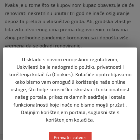
Kvaka je u tome što se kupovinom kupac obavezuje da će
renovirati nekretninu unutar tri godine inače osiguranje
depozita prelazi u vlasništvo grada. Ali, gradska vlast je
bila vrlo otvorenog uma prema dogovorenim rokovima
zbog prethodne pandemije koronavirusa i dopušta više
vremena da se odradi renoviranje.
Izvor vijesti:
haber.ba
U skladu s novom europskom regulativom,
Uskvijesti.ba je nadogradio politiku privatnosti i
korištenja kolačića (Cookies). Kolačiće upotrebljavamo
kako bismo vam omogućili korištenje naše online
usluge, što bolje korisničko iskustvo i funkcionalnost
Navigacija
našeg portala, prikaz reklamnih sadržaja i ostale
Sjeverna Koreja lansirala gotovo 350 balona sa
objava
funkcionalnosti koje inače ne bismo mogli pružati.
smećem ka Južnoj Koreji
Daljnjim korištenjem portala, suglasni ste s
korištenjem kolačića.
Večeras u Sarajevo dolaze prve hadžije
Prihvati i zatvori