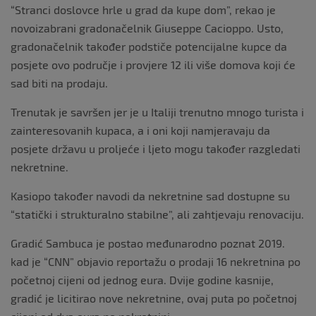
“Stranci doslovce hrle u grad da kupe dom”, rekao je
novoizabrani gradonačelnik Giuseppe Cacioppo. Usto,
gradonačelnik također podstiče potencijalne kupce da
posjete ovo područje i provjere 12 ili više domova koji će
sad biti na prodaju.
Trenutak je savršen jer je u Italiji trenutno mnogo turista i
zainteresovanih kupaca, a i oni koji namjeravaju da
posjete državu u proljeće i ljeto mogu također razgledati
nekretnine.
Kasiopo također navodi da nekretnine sad dostupne su
“statički i strukturalno stabilne”, ali zahtjevaju renovaciju.
Gradić Sambuca je postao međunarodno poznat 2019.
kad je “CNN” objavio reportažu o prodaji 16 nekretnina po
početnoj cijeni od jednog eura. Dvije godine kasnije,
gradić je licitirao nove nekretnine, ovaj puta po početnoj