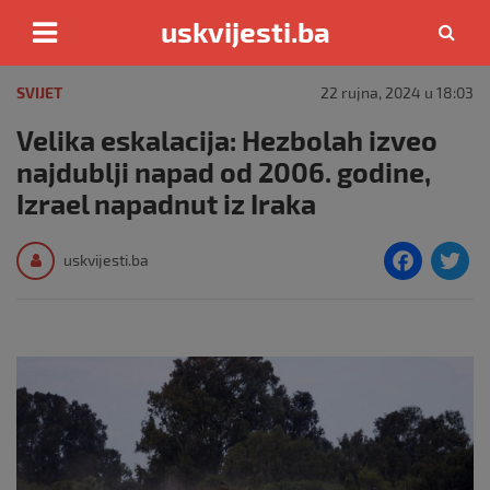
uskvijesti.ba
Skip
to
SVIJET
22 rujna, 2024 u 18:03
content
Velika eskalacija: Hezbolah izveo
najdublji napad od 2006. godine,
Izrael napadnut iz Iraka
F
T
uskvijesti.ba
a
c
i
e
e
b
o
o