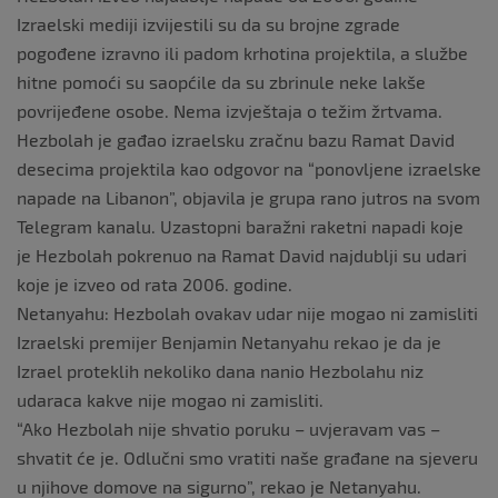
Izraelski mediji izvijestili su da su brojne zgrade
pogođene izravno ili padom krhotina projektila, a službe
hitne pomoći su saopćile da su zbrinule neke lakše
povrijeđene osobe. Nema izvještaja o težim žrtvama.
Hezbolah je gađao izraelsku zračnu bazu Ramat David
desecima projektila kao odgovor na “ponovljene izraelske
napade na Libanon”, objavila je grupa rano jutros na svom
Telegram kanalu. Uzastopni baražni raketni napadi koje
je Hezbolah pokrenuo na Ramat David najdublji su udari
koje je izveo od rata 2006. godine.
Netanyahu: Hezbolah ovakav udar nije mogao ni zamisliti
Izraelski premijer Benjamin Netanyahu rekao je da je
Izrael proteklih nekoliko dana nanio Hezbolahu niz
udaraca kakve nije mogao ni zamisliti.
“Ako Hezbolah nije shvatio poruku – uvjeravam vas –
shvatit će je. Odlučni smo vratiti naše građane na sjeveru
u njihove domove na sigurno”, rekao je Netanyahu.