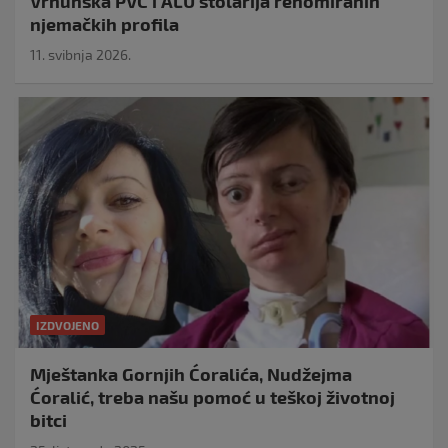
Vrhunska PVC i ALU stolarija renomiranih
njemačkih profila
11. svibnja 2026.
IZDVOJENO
Mještanka Gornjih Ćoralića, Nudžejma
Ćoralić, treba našu pomoć u teškoj životnoj
bitci