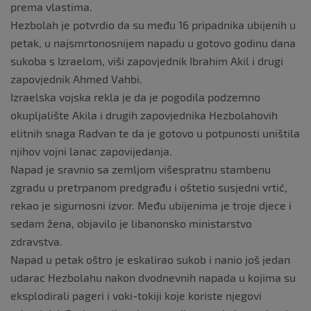
prema vlastima.
Hezbolah je potvrdio da su među 16 pripadnika ubijenih u
petak, u najsmrtonosnijem napadu u gotovo godinu dana
sukoba s Izraelom, viši zapovjednik Ibrahim Akil i drugi
zapovjednik Ahmed Vahbi.
Izraelska vojska rekla je da je pogodila podzemno
okupljalište Akila i drugih zapovjednika Hezbolahovih
elitnih snaga Radvan te da je gotovo u potpunosti uništila
njihov vojni lanac zapovijedanja.
Napad je sravnio sa zemljom višespratnu stambenu
zgradu u pretrpanom predgrađu i oštetio susjedni vrtić,
rekao je sigurnosni izvor. Među ubijenima je troje djece i
sedam žena, objavilo je libanonsko ministarstvo
zdravstva.
Napad u petak oštro je eskalirao sukob i nanio još jedan
udarac Hezbolahu nakon dvodnevnih napada u kojima su
eksplodirali pageri i voki-tokiji koje koriste njegovi