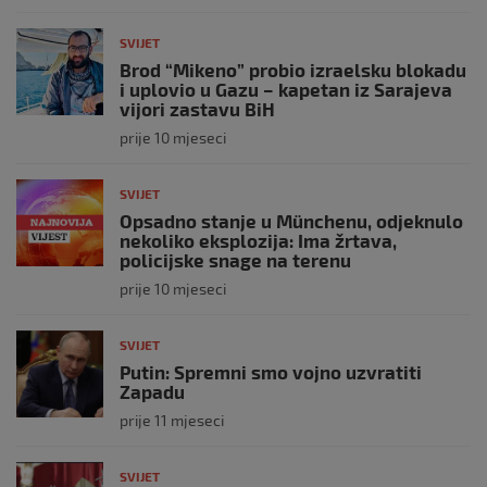
SVIJET
Brod “Mikeno” probio izraelsku blokadu
i uplovio u Gazu – kapetan iz Sarajeva
vijori zastavu BiH
prije 10 mjeseci
SVIJET
Opsadno stanje u Münchenu, odjeknulo
nekoliko eksplozija: Ima žrtava,
policijske snage na terenu
prije 10 mjeseci
SVIJET
Putin: Spremni smo vojno uzvratiti
Zapadu
prije 11 mjeseci
SVIJET