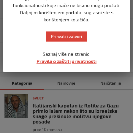
funkcionalnosti koje inače ne bismo mogli pružati.
Daljnjim korištenjem portala, suglasni ste s
korištenjem kolačića.
Navigacija
Oglasio se BH Meteo: Jesen ‘miriše u vazduhu’, očekuje
objava
se kratkotrajna, ali izražena južina
Prihvati i zatvori
Majka troje djece jedina preživjela tragediju kod
Saznaj više na stranici
Raške: Dva sata bila živa zarobljena ispod oklopnog
Pravila o zaštiti privatnosti
vozila
Kategorija
Najnovije
Najčitanije
SVIJET
Italijanski kapetan iz flotile za Gazu
primio islam nakon što su izraelske
snage prekinule molitvu njegove
posade
prije 10 mjeseci