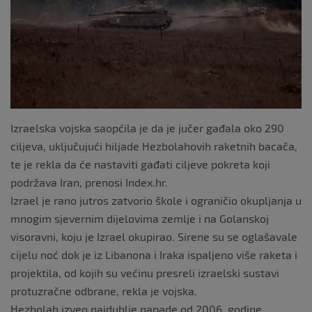
k
Izraelska vojska saopćila je da je jučer gađala oko 290
ciljeva, uključujući hiljade Hezbolahovih raketnih bacača,
te je rekla da će nastaviti gađati ciljeve pokreta koji
podržava Iran, prenosi Index.hr.
Izrael je rano jutros zatvorio škole i ograničio okupljanja u
mnogim sjevernim dijelovima zemlje i na Golanskoj
visoravni, koju je Izrael okupirao. Sirene su se oglašavale
cijelu noć dok je iz Libanona i Iraka ispaljeno više raketa i
projektila, od kojih su većinu presreli izraelski sustavi
protuzračne odbrane, rekla je vojska.
Hezbolah izveo najdublje napade od 2006. godine