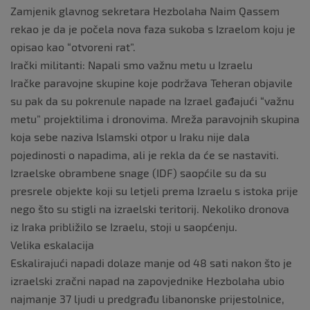
Zamjenik glavnog sekretara Hezbolaha Naim Qassem
rekao je da je počela nova faza sukoba s Izraelom koju je
opisao kao “otvoreni rat”.
Irački militanti: Napali smo važnu metu u Izraelu
Iračke paravojne skupine koje podržava Teheran objavile
su pak da su pokrenule napade na Izrael gađajući “važnu
metu” projektilima i dronovima. Mreža paravojnih skupina
koja sebe naziva Islamski otpor u Iraku nije dala
pojedinosti o napadima, ali je rekla da će se nastaviti.
Izraelske obrambene snage (IDF) saopćile su da su
presrele objekte koji su letjeli prema Izraelu s istoka prije
nego što su stigli na izraelski teritorij. Nekoliko dronova
iz Iraka približilo se Izraelu, stoji u saopćenju.
Velika eskalacija
Eskalirajući napadi dolaze manje od 48 sati nakon što je
izraelski zračni napad na zapovjednike Hezbolaha ubio
najmanje 37 ljudi u predgrađu libanonske prijestolnice,