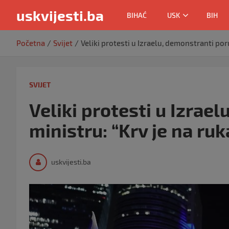
uskvijesti.ba
BIHAĆ
USK
BIH
Skip
Početna
Svijet
Veliki protesti u Izraelu, demonstranti por
to
content
SVIJET
Veliki protesti u Izrael
ministru: “Krv je na ru
uskvijesti.ba