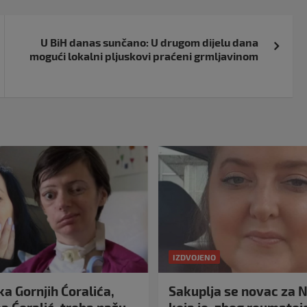
U BiH danas sunčano: U drugom dijelu dana
mogući lokalni pljuskovi praćeni grmljavinom
IZDVOJENO
a Gornjih Ćoralića,
Sakuplja se novac za N