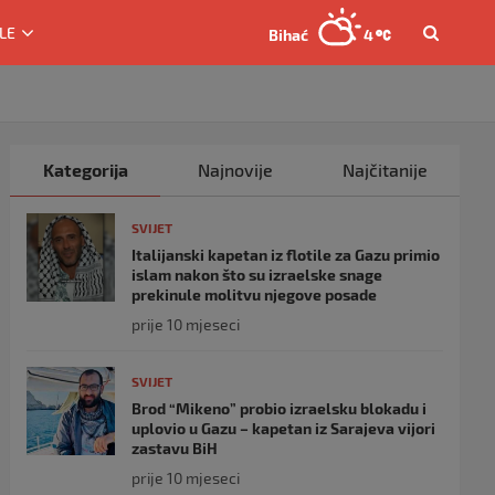
LE
Bihać
4
Kategorija
Najnovije
Najčitanije
SVIJET
Italijanski kapetan iz flotile za Gazu primio
islam nakon što su izraelske snage
prekinule molitvu njegove posade
prije 10 mjeseci
SVIJET
Brod “Mikeno” probio izraelsku blokadu i
uplovio u Gazu – kapetan iz Sarajeva vijori
zastavu BiH
prije 10 mjeseci