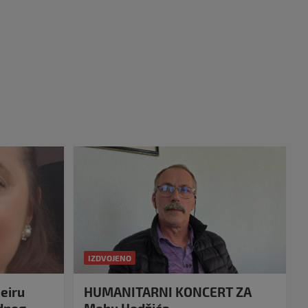
IZDVOJENO
eiru
HUMANITARNI KONCERT ZA