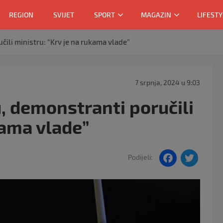
REGION
SVIJET
SPORT
MAGAZIN
LIFESTY
učili ministru: “Krv je na rukama vlade”
7 srpnja, 2024 u 9:03
u, demonstranti poručili
kama vlade”
F
T
Podijeli:
a
w
c
itt
e
er
b