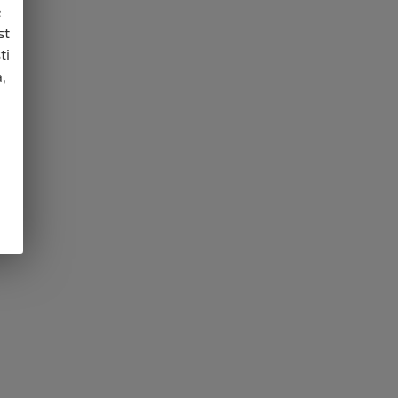
e
st
ti
,