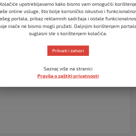
Kolačiće upotrebljavamo kako bismo vam omogućili korištenj
antima.
aše online usluge, što bolje korisničko iskustvo i funkcionalno
ašeg portala, prikaz reklamnih sadržaja i ostale funkcionalnos
ti su uzvikivali “Krv je na rukama vlade.”
koje inače ne bismo mogli pružati. Daljnjim korištenjem portala
brane Yoav Gallant, ministar vanjskih poslova Israel
suglasni ste s korištenjem kolačića.
ije Nir Barkat, ministar transporta Miri Regev,
inistar nacionalne sigurnosti Yitzhak Wasserlauf,
Prihvati i zatvori
kli kako je taj “zračni napad bio usmjeren na militante
Saznaj više na stranici
Pravila o zaštiti privatnosti