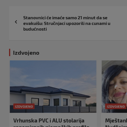
Navigacija
Stanovnici će imaće samo 21 minut da se
objava
evakuišu: Stručnjaci upozorili na cunami u
budućnosti
Izdvojeno
IZDVOJENO
IZDVOJENO
Vrhunska PVC i ALU stolarija
Mještank