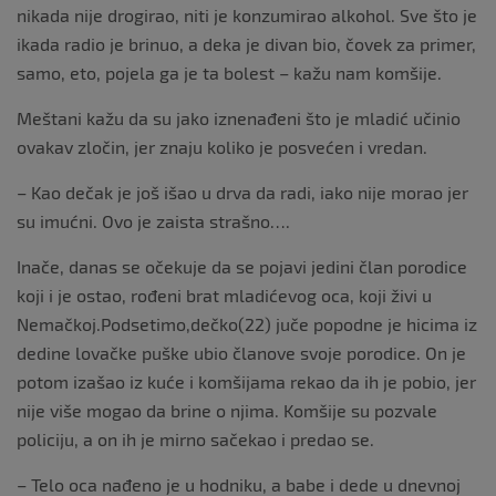
nikada nije drogirao, niti je konzumirao alkohol. Sve što je
ikada radio je brinuo, a deka je divan bio, čovek za primer,
samo, eto, pojela ga je ta bolest – kažu nam komšije.
Meštani kažu da su jako iznenađeni što je mladić učinio
ovakav zločin, jer znaju koliko je posvećen i vredan.
– Kao dečak je još išao u drva da radi, iako nije morao jer
su imućni. Ovo je zaista strašno….
Inače, danas se očekuje da se pojavi jedini član porodice
koji i je ostao, rođeni brat mladićevog oca, koji živi u
Nemačkoj.Podsetimo,dečko(22) juče popodne je hicima iz
dedine lovačke puške ubio članove svoje porodice. On je
potom izašao iz kuće i komšijama rekao da ih je pobio, jer
nije više mogao da brine o njima. Komšije su pozvale
policiju, a on ih je mirno sačekao i predao se.
– Telo oca nađeno je u hodniku, a babe i dede u dnevnoj