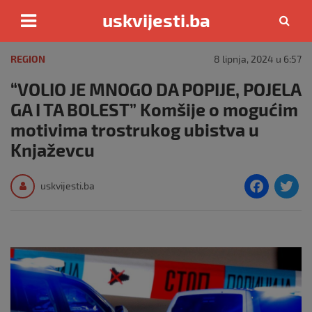
uskvijesti.ba
Skip
to
REGION
8 lipnja, 2024 u 6:57
content
“VOLIO JE MNOGO DA POPIJE, POJELA
GA I TA BOLEST” Komšije o mogućim
motivima trostrukog ubistva u
Knjaževcu
F
T
uskvijesti.ba
a
c
i
e
e
b
o