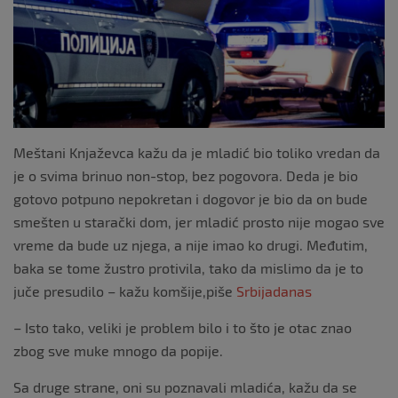
o
k
Meštani Knjaževca kažu da je mladić bio toliko vredan da
je o svima brinuo non-stop, bez pogovora. Deda je bio
gotovo potpuno nepokretan i dogovor je bio da on bude
smešten u starački dom, jer mladić prosto nije mogao sve
vreme da bude uz njega, a nije imao ko drugi. Međutim,
baka se tome žustro protivila, tako da mislimo da je to
juče presudilo – kažu komšije,piše
Srbijadanas
– Isto tako, veliki je problem bilo i to što je otac znao
zbog sve muke mnogo da popije.
Sa druge strane, oni su poznavali mladića, kažu da se