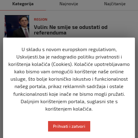
Kategorija
Najnovije
Najčitanije
REGION
Vulin: Ne smije se odustati od
referenduma
prije 10 mjeseci
U skladu s novom europskom regulativom,
Uskvijesti.ba je nadogradio politiku privatnosti i
REGION
Mira se dvadeseti put cijepila protiv
korištenja kolačića (Cookies). Kolačiće upotrebljavamo
gripe: ‘Zato da ne budem bolesna’
kako bismo vam omogućili korištenje naše online
prije 10 mjeseci
usluge, što bolje korisničko iskustvo i funkcionalnost
našeg portala, prikaz reklamnih sadržaja i ostale
funkcionalnosti koje inače ne bismo mogli pružati.
REGION
Daljnjim korištenjem portala, suglasni ste s
Predsjednik Srbije Aleksandar Vučić
poslao vijenac: Posljednji pozdrav
korištenjem kolačića.
Halidu
prije 10 mjeseci
Prihvati i zatvori
REGION