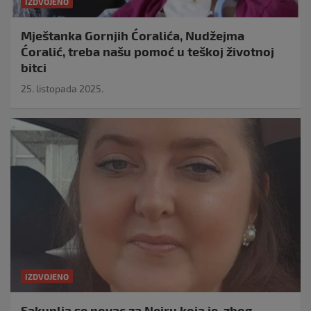
IZDVOJENO
Mještanka Gornjih Ćoralića, Nudžejma
Ćoralić, treba našu pomoć u teškoj životnoj
bitci
25. listopada 2025.
IZDVOJENO
Sakuplja se novac za Neiru koja je, zbog