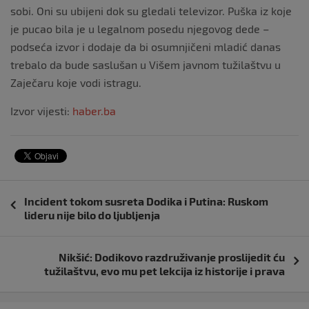
sobi. Oni su ubijeni dok su gledali televizor. Puška iz koje
je pucao bila je u legalnom posedu njegovog dede –
podseća izvor i dodaje da bi osumnjičeni mladić danas
trebalo da bude saslušan u Višem javnom tužilaštvu u
Zaječaru koje vodi istragu.
Izvor vijesti:
haber.ba
Navigacija
Incident tokom susreta Dodika i Putina: Ruskom
objava
lideru nije bilo do ljubljenja
Nikšić: Dodikovo razdruživanje proslijedit ću
tužilaštvu, evo mu pet lekcija iz historije i prava