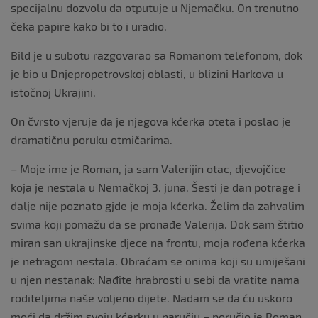
specijalnu dozvolu da otputuje u Njemačku. On trenutno
čeka papire kako bi to i uradio.
Bild je u subotu razgovarao sa Romanom telefonom, dok
je bio u Dnjepropetrovskoj oblasti, u blizini Harkova u
istočnoj Ukrajini.
On čvrsto vjeruje da je njegova kćerka oteta i poslao je
dramatičnu poruku otmičarima.
– Moje ime je Roman, ja sam Valerijin otac, djevojčice
koja je nestala u Nemačkoj 3. juna. Šesti je dan potrage i
dalje nije poznato gjde je moja kćerka. Želim da zahvalim
svima koji pomažu da se pronađe Valerija. Dok sam štitio
miran san ukrajinske djece na frontu, moja rođena kćerka
je netragom nestala. Obraćam se onima koji su umiješani
u njen nestanak: Nađite hrabrosti u sebi da vratite nama
roditeljima naše voljeno dijete. Nadam se da ću uskoro
moći da držim svoju kćerku u naručju – poručio je Roman.