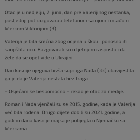
Otac je u nedjelju, 2. juna, dan pre Valerijinog nestanka,
posljednji put razgovarao telefonom sa njom i mlađom
kćerkom Viktorijom (3).
Valerija je bila srećna zbog ocjena u školi i ponosno ih
saopštila ocu. Razgovarali su o ljetnjem raspustu i da
žele da se opet vide u Ukrajini.
Dan kasnije njegova bivša supruga Nađa (33) obavijestila
ga je da je Valerija nestala bez traga.
– Osjećam se bespomoćno – rekao je otac za medije.
Roman i Nađa vjenčali su se 2015. godine, kada je Valerija
već bila rođena. Drugo dijete dobili su 2021. godine, a
godinu dana kasnije majka je pobjegla u Njemačku sa
kćerkama.