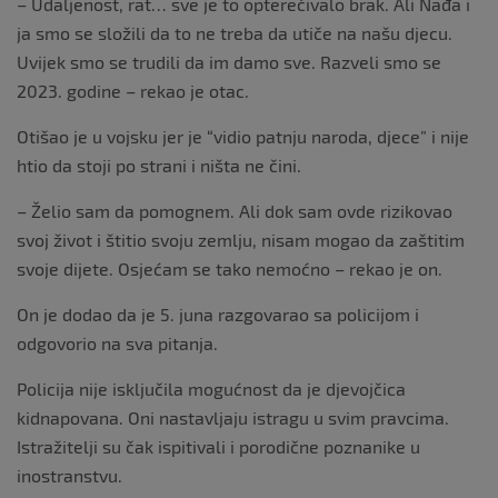
– Udaljenost, rat… sve je to opterećivalo brak. Ali Nađa i
ja smo se složili da to ne treba da utiče na našu djecu.
Uvijek smo se trudili da im damo sve. Razveli smo se
2023. godine – rekao je otac.
Otišao je u vojsku jer je “vidio patnju naroda, djece” i nije
htio da stoji po strani i ništa ne čini.
– Želio sam da pomognem. Ali dok sam ovde rizikovao
svoj život i štitio svoju zemlju, nisam mogao da zaštitim
svoje dijete. Osjećam se tako nemoćno – rekao je on.
On je dodao da je 5. juna razgovarao sa policijom i
odgovorio na sva pitanja.
Policija nije isključila mogućnost da je djevojčica
kidnapovana. Oni nastavljaju istragu u svim pravcima.
Istražitelji su čak ispitivali i porodične poznanike u
inostranstvu.