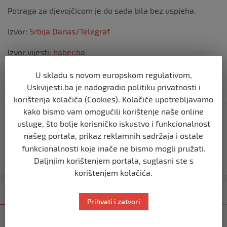
Potraga za djevojčicom je do sada bila bez uspjeha.
Izvor:
Srbija Danas
/
Telegraf
Izvor vijesti:
haber.ba
U skladu s novom europskom regulativom,
Uskvijesti.ba je nadogradio politiku privatnosti i
korištenja kolačića (Cookies). Kolačiće upotrebljavamo
Navigacija
kako bismo vam omogućili korištenje naše online
Zemljotres jutros pogodio šire područje Mostara
usluge, što bolje korisničko iskustvo i funkcionalnost
objava
našeg portala, prikaz reklamnih sadržaja i ostale
funkcionalnosti koje inače ne bismo mogli pružati.
STRAHUJE SE ZA NJEN ŽIVOT! Nestala djevojčica (11),
HITNO aktiviran Amber Alert
Daljnjim korištenjem portala, suglasni ste s
korištenjem kolačića.
Kategorija
Najnovije
Najčitanije
Prihvati i zatvori
SVIJET