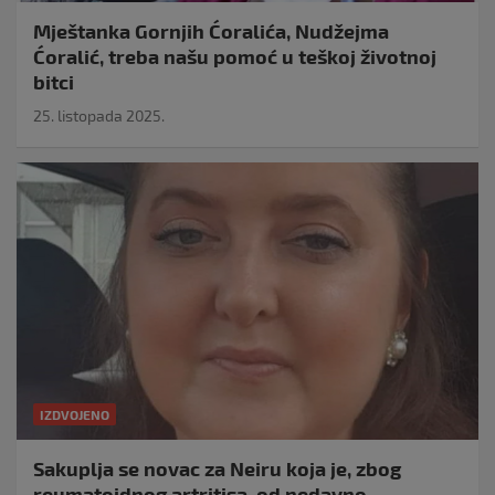
Mještanka Gornjih Ćoralića, Nudžejma
Ćoralić, treba našu pomoć u teškoj životnoj
bitci
25. listopada 2025.
IZDVOJENO
Sakuplja se novac za Neiru koja je, zbog
reumatoidnog artritisa, od nedavno