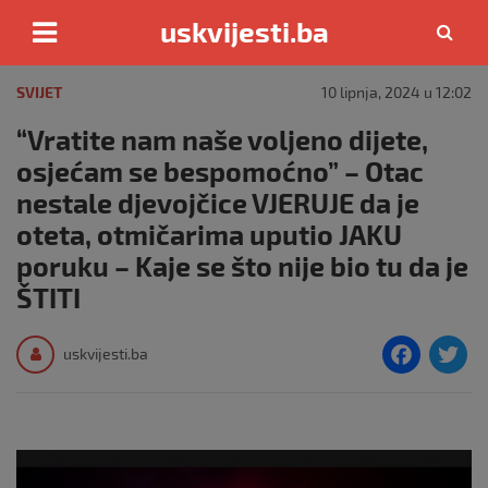
uskvijesti.ba
Skip
to
SVIJET
10 lipnja, 2024 u 12:02
content
“Vratite nam naše voljeno dijete,
osjećam se bespomoćno” – Otac
nestale djevojčice VJERUJE da je
oteta, otmičarima uputio JAKU
poruku – Kaje se što nije bio tu da je
ŠTITI
F
T
uskvijesti.ba
a
c
i
e
e