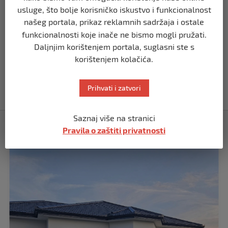
roditelji zvali hitnu i policiju: “Došli su
usluge, što bolje korisničko iskustvo i funkcionalnost
uhapsiti kozu”
našeg portala, prikaz reklamnih sadržaja i ostale
prije 10 mjeseci
funkcionalnosti koje inače ne bismo mogli pružati.
Daljnjim korištenjem portala, suglasni ste s
REGION
korištenjem kolačića.
Vučić dramatično: “Biće rata, Vojska
Srbije je spremna”
Prihvati i zatvori
prije 10 mjeseci
Saznaj više na stranici
Izdvojeno
Pravila o zaštiti privatnosti