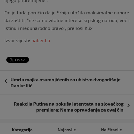
njega pripremljene”.
On je tada poručio da je Srbija uložila maksimalne napore
da zaštiti, “ne samo vitalne interese srpskog naroda, već i
istinu i međunarodno pravo”, prenosi Klix.
Izvor vijesti:
haber.ba
Navigacija
Umrla majka osumnjičenih za ubistvo dvogodišnje
objava
Danke Ilić
Reakcija Putina na pokušaj atentata na slovačkog
premijera: Nema opravdanja za ovaj čin
Kategorija
Najnovije
Najčitanije