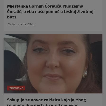
Mještanka Gornjih Ćoralića, Nudžejma
Ćoralić, treba našu pomoć u teškoj životnoj
bitci
25. listopada 2025.
IZDVOJENO
Sakuplja se novac za Neiru koja je, zbog
reumatoidnog artritisa, od nedavno