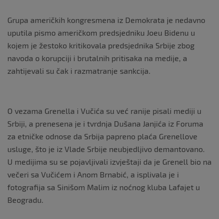
Grupa američkih kongresmena iz Demokrata je nedavno
uputila pismo američkom predsjedniku Joeu Bidenu u
kojem je žestoko kritikovala predsjednika Srbije zbog
navoda o korupciji i brutalnih pritisaka na medije, a
zahtijevali su čak i razmatranje sankcija.
O vezama Grenella i Vučića su već ranije pisali mediji u
Srbiji, a prenesena je i tvrdnja Dušana Janjića iz Foruma
za etničke odnose da Srbija papreno plaća Grenellove
usluge, što je iz Vlade Srbije neubjedljivo demantovano.
U medijima su se pojavljivali izvještaji da je Grenell bio na
večeri sa Vučićem i Anom Brnabić, a isplivala je i
fotografija sa Sinišom Malim iz noćnog kluba Lafajet u
Beogradu.