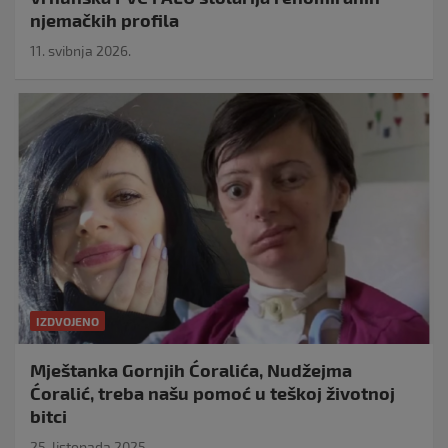
njemačkih profila
11. svibnja 2026.
IZDVOJENO
Mještanka Gornjih Ćoralića, Nudžejma
Ćoralić, treba našu pomoć u teškoj životnoj
bitci
25. listopada 2025.