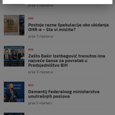
prije 2 mjeseca
BIH
Postoje razne špekulacije oko ukidanja
OHR-a – šta vi mislite?
prije 3 mjeseca
BIH
Zašto Bakir Izetbegović trenutno ima
najveće šanse za povratak u
Predsjedništvo BiH
prije 3 mjeseca
BIH
Demantij Federalnog ministarstva
unutrašnjih poslova
prije 5 mjeseci