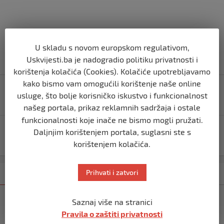
U skladu s novom europskom regulativom,
Uskvijesti.ba je nadogradio politiku privatnosti i
korištenja kolačića (Cookies). Kolačiće upotrebljavamo
Navigacija
kako bismo vam omogućili korištenje naše online
Francuska zatvara noćne klubove uoči Božića zbog
usluge, što bolje korisničko iskustvo i funkcionalnost
objava
varijante omikron
našeg portala, prikaz reklamnih sadržaja i ostale
funkcionalnosti koje inače ne bismo mogli pružati.
Procurio dokument američkih službi: Rusi će napasti
Daljnjim korištenjem portala, suglasni ste s
Ukrajinu sa 175.000 vojnika?
korištenjem kolačića.
Prihvati i zatvori
Kategorija
Najnovije
Najčitanije
BIH
Saznaj više na stranici
Ravnopravnost da — politička
Pravila o zaštiti privatnosti
manipulacija ne