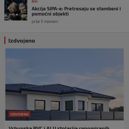
BIH
Akcija SIPA-e: Pretresaju se stambeni i
pomoćni objekti
prije 5 mjeseci
Izdvojeno
IZDVOJENO
Vrhunska PVC i ALU stolarija renomiranih