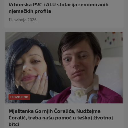
Vrhunska PVC i ALU stolarija renomiranih
njemačkih profila
11. svibnja 2026.
IZDVOJENO
Mještanka Gornjih Ćoralića, Nudžejma
Ćoralić, treba našu pomoć u teškoj životnoj
bitci