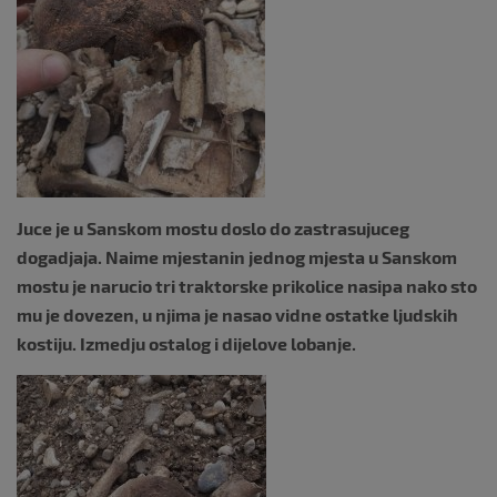
k
Juce je u Sanskom mostu doslo do zastrasujuceg
dogadjaja. Naime mjestanin jednog mjesta u Sanskom
mostu je narucio tri traktorske prikolice nasipa nako sto
mu je dovezen, u njima je nasao vidne ostatke ljudskih
kostiju. Izmedju ostalog i dijelove lobanje.