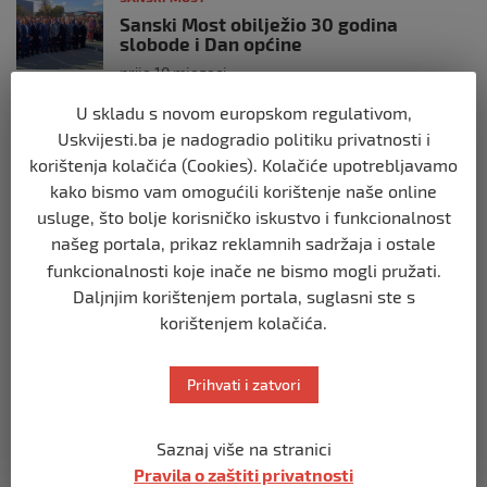
Sanski Most obilježio 30 godina
slobode i Dan općine
prije 10 mjeseci
U skladu s novom europskom regulativom,
SANSKI MOST
Uskvijesti.ba je nadogradio politiku privatnosti i
Načelnik Seferović podržao razvoj
korištenja kolačića (Cookies). Kolačiće upotrebljavamo
košarke u Sanskom Mostu
kako bismo vam omogućili korištenje naše online
prije 2 godine
usluge, što bolje korisničko iskustvo i funkcionalnost
našeg portala, prikaz reklamnih sadržaja i ostale
SANSKI MOST
funkcionalnosti koje inače ne bismo mogli pružati.
Na Bolji, pravedniji svijet preselio je
Daljnjim korištenjem portala, suglasni ste s
naš Amir Amko Bajrić
korištenjem kolačića.
prije 2 godine
Prihvati i zatvori
SANSKI MOST
Šehid, Zlatni ljiljan
prije 2 godine
Saznaj više na stranici
Pravila o zaštiti privatnosti