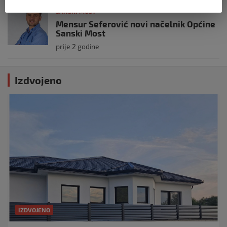
SANSKI MOST
Mensur Seferović novi načelnik Općine
Sanski Most
prije 2 godine
Izdvojeno
IZDVOJENO