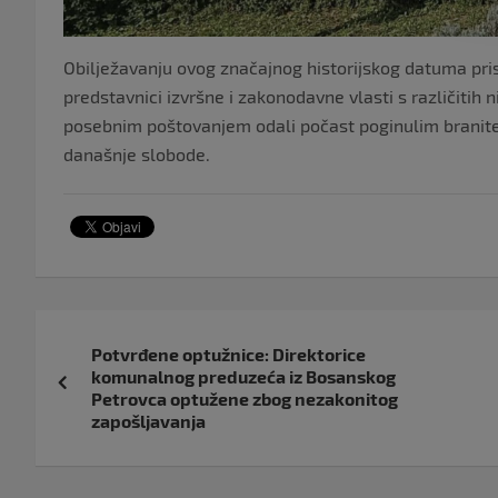
Obilježavanju ovog značajnog historijskog datuma prisu
predstavnici izvršne i zakonodavne vlasti s različitih n
posebnim poštovanjem odali počast poginulim branitel
današnje slobode.
Navigacija
Potvrđene optužnice: Direktorice
objava
komunalnog preduzeća iz Bosanskog
Petrovca optužene zbog nezakonitog
zapošljavanja