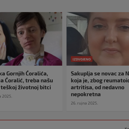
IZDVOJENO
a Gornjih Ćoralića,
Sakuplja se novac za N
 Ćoralić, treba našu
koja je, zbog reumato
teškoj životnoj bitci
artritisa, od nedavno
nepokretna
a 2025.
26. rujna 2025.
Ko