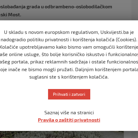
a oslobađanja grada u odbrambeno-oslobodilačkom
nski Most.
. i 7. korpusa Armije Republike Bosne i
U skladu s novom europskom regulativom, Uskvijesti.ba je
na višegodišnja okupacija i gradu vraćena sloboda.
nadogradio politiku privatnosti i korištenja kolačića (Cookies).
Kolačiće upotrebljavamo kako bismo vam omogućili korištenj
aše online usluge, što bolje korisničko iskustvo i funkcionalno
ašeg portala, prikaz reklamnih sadržaja i ostale funkcionalnos
koje inače ne bismo mogli pružati. Daljnjim korištenjem portala
suglasni ste s korištenjem kolačića.
Prihvati i zatvori
Saznaj više na stranici
Pravila o zaštiti privatnosti