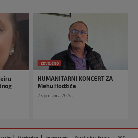
IZDVOJENO
eiru
HUMANITARNI KONCERT ZA
idnog
Mehu Hodžića
27. prosinca 2024.
ntakt
Marketing
Impressum
Pravila korištenja
RSS