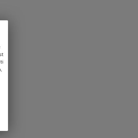
e
st
ti
,