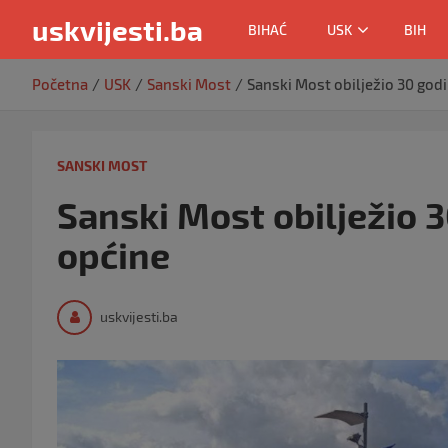
uskvijesti.ba
BIHAĆ
USK
BIH
Skip
Početna
USK
Sanski Most
Sanski Most obilježio 30 god
to
content
SANSKI MOST
Sanski Most obilježio 
općine
uskvijesti.ba