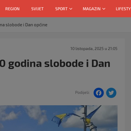
REGION
SVIJET
SPORT
MAGAZIN
LIFESTY
ina slobode i Dan općine
10 listopada, 2025 u 21:05
30 godina slobode i Dan
F
T
Podijeli:
a
w
c
itt
e
er
b