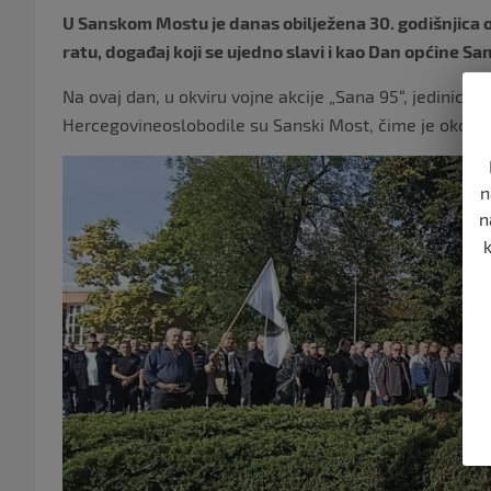
U Sanskom Mostu je danas obilježena 30. godišnjic
ratu, događaj koji se ujedno slavi i kao Dan općine Sa
Na ovaj dan, u okviru vojne akcije „Sana 95“, jedinice 5
Hercegovineoslobodile su Sanski Most, čime je okonča
n
n