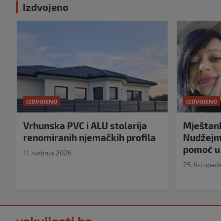
Izdvojeno
IZDVOJENO
IZDVOJENO
Vrhunska PVC i ALU stolarija
Mještank
renomiranih njemačkih profila
Nudžejma
pomoć u 
11. svibnja 2026.
25. listopad
uskvijesti.ba