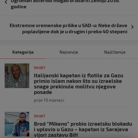
Ogroman asteroid mogao bi udariti Zemlju 2038.
objava
godine
Ekstremne vremenske prilike u SAD-u: Neke države
poplavljene dok je u drugim i preko 40 stepeni
Kategorija
Najnovije
Najčitanije
SVIJET
Italijanski kapetan iz flotile za Gazu
primio islam nakon što su izraelske
snage prekinule molitvu njegove
posade
prije 10 mjeseci
SVIJET
Brod “Mikeno” probio izraelsku blokadu
i uplovio u Gazu – kapetan iz Sarajeva
vijori zastavu BiH