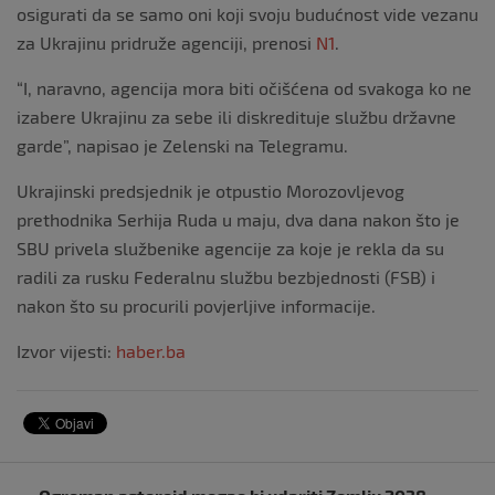
osigurati da se samo oni koji svoju budućnost vide vezanu
za Ukrajinu pridruže agenciji, prenosi
N1
.
“I, naravno, agencija mora biti očišćena od svakoga ko ne
izabere Ukrajinu za sebe ili diskredituje službu državne
garde”, napisao je Zelenski na Telegramu.
Ukrajinski predsjednik je otpustio Morozovljevog
prethodnika Serhija Ruda u maju, dva dana nakon što je
SBU privela službenike agencije za koje je rekla da su
radili za rusku Federalnu službu bezbjednosti (FSB) i
nakon što su procurili povjerljive informacije.
Izvor vijesti:
haber.ba
Navigacija