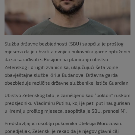
k
Služba državne bezbjednosti (SBU) saopćila je prošlog
mjeseca da je uhvatila dvojicu pukovnika garde optuženih
da su sarađivali s Rusijom na planiranju ubistva
Zelenskog i drugih zvaničnika, uključujući šefa vojne
obavještajne službe Kirila Budanova. Državna garda
obezbjeđuje različite državne službenike, ističe Guardian.
Ubistvo Zelenskog bilo je zamišljeno kao “poklon” ruskom
predsjedniku Vladimiru Putinu, koji je peti put inaugurisan
u Kremlju prošlog mjeseca, saopštila je SBU, prenosi N1.
Predstavljajući osoblju pukovnika Oleksija Morozova u
ponedjeljak, Zelenski je rekao da je njegov glavni cilj