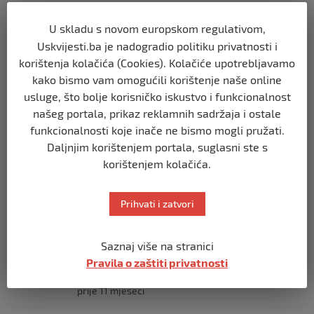
prije 10 mjeseci
U skladu s novom europskom regulativom,
Uskvijesti.ba je nadogradio politiku privatnosti i
SVIJET
korištenja kolačića (Cookies). Kolačiće upotrebljavamo
Opsadno stanje u Münchenu, odjeknulo
nekoliko eksplozija: Ima žrtava,
kako bismo vam omogućili korištenje naše online
policijske snage na terenu
usluge, što bolje korisničko iskustvo i funkcionalnost
prije 10 mjeseci
našeg portala, prikaz reklamnih sadržaja i ostale
funkcionalnosti koje inače ne bismo mogli pružati.
SVIJET
Daljnjim korištenjem portala, suglasni ste s
Putin: Spremni smo vojno uzvratiti
korištenjem kolačića.
Zapadu
prije 11 mjeseci
Prihvati i zatvori
SVIJET
Saznaj više na stranici
Papa Lav XIV izjavio da je situacija vrlo
ozbiljna nakon izraelskog napada na
Pravila o zaštiti privatnosti
Dohu
prije 11 mjeseci