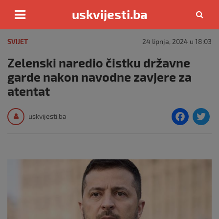
uskvijesti.ba
Skip
to
SVIJET
24 lipnja, 2024 u 18:03
content
Zelenski naredio čistku državne
garde nakon navodne zavjere za
atentat
F
T
uskvijesti.ba
a
c
i
e
e
b
o
o