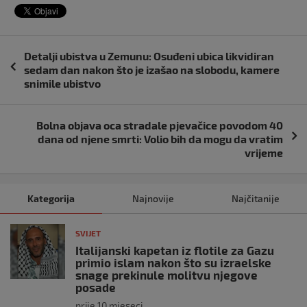
Navigacija
Detalji ubistva u Zemunu: Osuđeni ubica likvidiran
objava
sedam dan nakon što je izašao na slobodu, kamere
snimile ubistvo
Bolna objava oca stradale pjevačice povodom 40
dana od njene smrti: Volio bih da mogu da vratim
vrijeme
Kategorija
Najnovije
Najčitanije
SVIJET
Italijanski kapetan iz flotile za Gazu
primio islam nakon što su izraelske
snage prekinule molitvu njegove
posade
prije 10 mjeseci