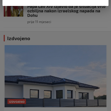
SVIJET
Papa Lav XIV izjavio da je situacija vrlo
ozbiljna nakon izraelskog napada na
Dohu
prije 11 mjeseci
Izdvojeno
IZDVOJENO