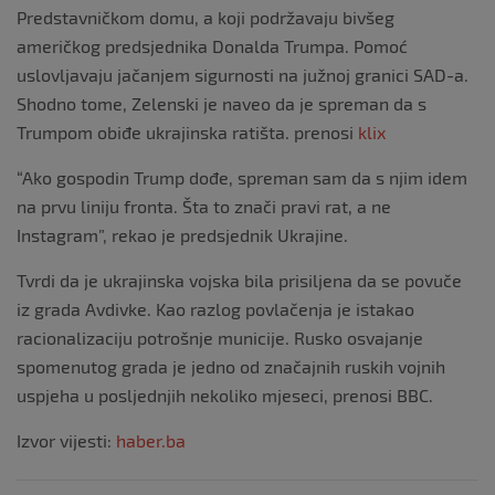
Predstavničkom domu, a koji podržavaju bivšeg
američkog predsjednika Donalda Trumpa. Pomoć
uslovljavaju jačanjem sigurnosti na južnoj granici SAD-a.
Shodno tome, Zelenski je naveo da je spreman da s
Trumpom obiđe ukrajinska ratišta. prenosi
klix
“Ako gospodin Trump dođe, spreman sam da s njim idem
na prvu liniju fronta. Šta to znači pravi rat, a ne
Instagram”, rekao je predsjednik Ukrajine.
Tvrdi da je ukrajinska vojska bila prisiljena da se povuče
iz grada Avdivke. Kao razlog povlačenja je istakao
racionalizaciju potrošnje municije. Rusko osvajanje
spomenutog grada je jedno od značajnih ruskih vojnih
uspjeha u posljednjih nekoliko mjeseci, prenosi BBC.
Izvor vijesti:
haber.ba