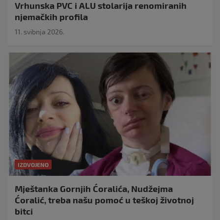
Vrhunska PVC i ALU stolarija renomiranih
njemačkih profila
11. svibnja 2026.
IZDVOJENO
Mještanka Gornjih Ćoralića, Nudžejma
Ćoralić, treba našu pomoć u teškoj životnoj
bitci