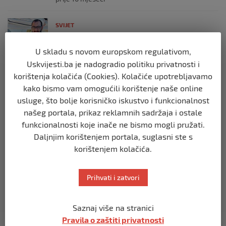
SVIJET
Brod “Mikeno” probio izraelsku blokadu
i uplovio u Gazu – kapetan iz Sarajeva
U skladu s novom europskom regulativom,
vijori zastavu BiH
Uskvijesti.ba je nadogradio politiku privatnosti i
prije 10 mjeseci
korištenja kolačića (Cookies). Kolačiće upotrebljavamo
kako bismo vam omogućili korištenje naše online
SVIJET
usluge, što bolje korisničko iskustvo i funkcionalnost
Opsadno stanje u Münchenu, odjeknulo
našeg portala, prikaz reklamnih sadržaja i ostale
nekoliko eksplozija: Ima žrtava,
funkcionalnosti koje inače ne bismo mogli pružati.
policijske snage na terenu
Daljnjim korištenjem portala, suglasni ste s
prije 10 mjeseci
korištenjem kolačića.
SVIJET
Putin: Spremni smo vojno uzvratiti
Prihvati i zatvori
Zapadu
prije 11 mjeseci
Saznaj više na stranici
Pravila o zaštiti privatnosti