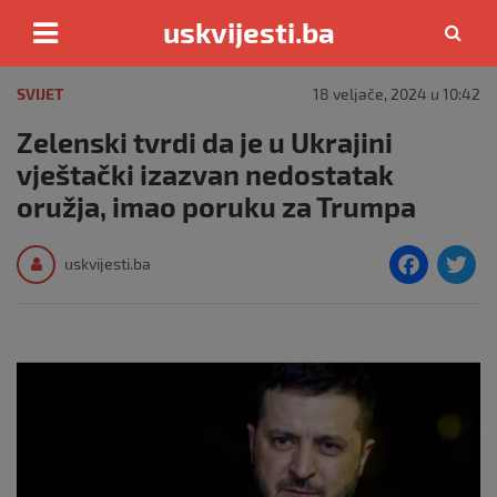
uskvijesti.ba
Skip
to
SVIJET
18 veljače, 2024 u 10:42
content
Zelenski tvrdi da je u Ukrajini
vještački izazvan nedostatak
oružja, imao poruku za Trumpa
F
T
uskvijesti.ba
a
c
i
e
e
b
o
o